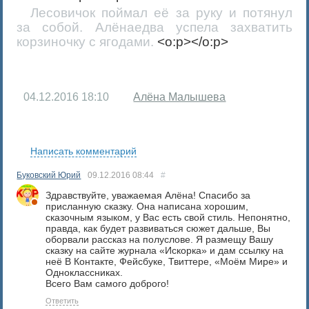
Лесовичок поймал её за руку и потянул
за собой. Алёнаедва успела захватить
корзиночку с ягодами.
<o:p></o:p>
04.12.2016
18:10
Алёна Малышева
RS
Написать комментарий
Буковский Юрий
09.12.2016
08:44
#
Здравствуйте, уважаемая Алёна! Спасибо за
присланную сказку. Она написана хорошим,
сказочным языком, у Вас есть свой стиль. Непонятно,
правда, как будет развиваться сюжет дальше, Вы
оборвали рассказ на полуслове. Я размещу Вашу
сказку на сайте журнала «Искорка» и дам ссылку на
неё В Контакте, Фейсбуке, Твиттере, «Моём Мире» и
Одноклассниках.
Всего Вам самого доброго!
Ответить