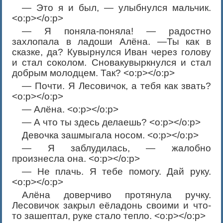
— Это я и был, — улыбнулся мальчик.
<o:p></o:p>
— Я поняла-поняла! — радостно
захлопала в ладоши Алёна. —Ты как в
сказке, да? Кувырнулся Иван через голову
и стал соколом. Сновакувыркнулся и стал
добрым молодцем. Так? <o:p></o:p>
— Почти. Я Лесовичок, а тебя как звать?
<o:p></o:p>
— Алёна. <o:p></o:p>
— А что ты здесь делаешь? <o:p></o:p>
Девочка зашмыгала носом. <o:p></o:p>
— Я заблудилась, — жалобно
произнесла она. <o:p></o:p>
— Не плачь. Я тебе помогу. Дай руку.
<o:p></o:p>
Алёна доверчиво протянула ручку.
Лесовичок закрыл еёладонь своими и что-
то зашептал, руке стало тепло. <o:p></o:p>