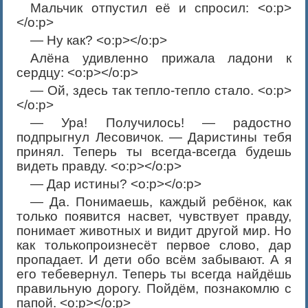
Мальчик отпустил её и спросил: <o:p>
</o:p>
— Ну как? <o:p></o:p>
Алёна удивленно прижала ладони к
сердцу: <o:p></o:p>
— Ой, здесь так тепло-тепло стало. <o:p>
</o:p>
— Ура! Получилось! — радостно
подпрыгнул Лесовичок. — Даристины тебя
принял. Теперь ты всегда-всегда будешь
видеть правду. <o:p></o:p>
— Дар истины? <o:p></o:p>
— Да. Понимаешь, каждый ребёнок, как
только появится насвет, чувствует правду,
понимает животных и видит другой мир. Но
как толькопроизнесёт первое слово, дар
пропадает. И дети обо всём забывают. А я
его тебевернул. Теперь ты всегда найдёшь
правильную дорогу. Пойдём, познакомлю с
папой. <o:p></o:p>