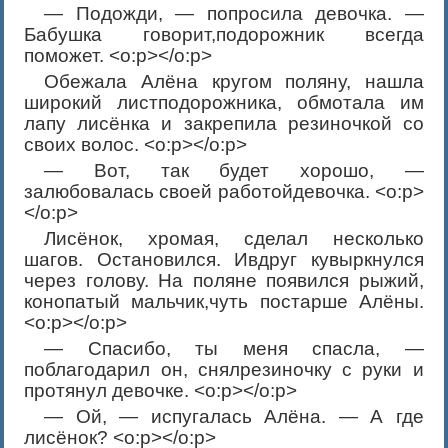
— Подожди, — попросила девочка. —
Бабушка говорит,подорожник всегда
поможет. <o:p></o:p>
Обежала Алёна кругом поляну, нашла
широкий листподорожника, обмотала им
лапу лисёнка и закрепила резиночкой со
своих волос. <o:p></o:p>
— Вот, так будет хорошо, —
залюбовалась своей работойдевочка. <o:p>
</o:p>
Лисёнок, хромая, сделал несколько
шагов. Остановился. Ивдруг кувыркнулся
через голову. На поляне появился рыжий,
конопатый мальчик,чуть постарше Алёны.
<o:p></o:p>
— Спасибо, ты меня спасла, —
поблагодарил он, снялрезиночку с руки и
протянул девочке. <o:p></o:p>
— Ой, — испугалась Алёна. — А где
лисёнок? <o:p></o:p>