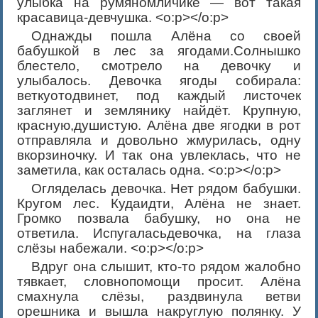
улыбка на румяномличике — вот такая
красавица-девчушка. <o:p></o:p>
Однажды пошла Алёна со своей
бабушкой в лес за ягодами.Солнышко
блестело, смотрело на девочку и
улыбалось. Девочка ягоды собирала:
веткуотодвинет, под каждый листочек
заглянет и землянику найдёт. Крупную,
красную,душистую. Алёна две ягодки в рот
отправляла и довольно жмурилась, одну
вкорзиночку. И так она увлеклась, что не
заметила, как осталась одна. <o:p></o:p>
Огляделась девочка. Нет рядом бабушки.
Кругом лес. Кудаидти, Алёна не знает.
Громко позвала бабушку, но она не
ответила. Испугаласьдевочка, на глаза
слёзы набежали. <o:p></o:p>
Вдруг она слышит, кто-то рядом жалобно
тявкает, словнопомощи просит. Алёна
смахнула слёзы, раздвинула ветви
орешника и вышла накруглую полянку. У