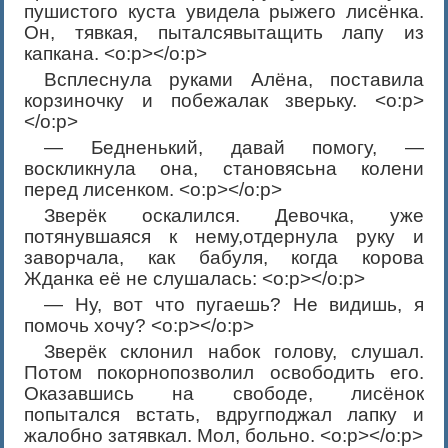
пушистого куста увидела рыжего лисёнка.
Он, тявкая, пыталсявытащить лапу из
капкана. <o:p></o:p>
Всплеснула руками Алёна, поставила
корзиночку и побежалак зверьку. <o:p>
</o:p>
— Бедненький, давай помогу, —
воскликнула она, становясьна колени
перед лисенком. <o:p></o:p>
Зверёк оскалился. Девочка, уже
потянувшаяся к нему,отдернула руку и
заворчала, как бабуля, когда корова
Жданка её не слушалась: <o:p></o:p>
— Ну, вот что пугаешь? Не видишь, я
помочь хочу? <o:p></o:p>
Зверёк склонил набок голову, слушал.
Потом покорнопозволил освободить его.
Оказавшись на свободе, лисёнок
попытался встать, вдругподжал лапку и
жалобно затявкал. Мол, больно. <o:p></o:p>