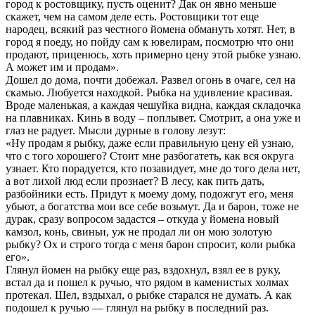
город к ростовщику, пусть оценит? Дак он явно меньше
скажет, чем на самом деле есть. Ростовщики тот еще
народец, всякий раз честного йомена обмануть хотят. Нет, в
город я поеду, но пойду сам к ювелирам, посмотрю что они
продают, приценюсь, хоть примерно цену этой рыбке узнаю.
А может им и продам».
Дошел до дома, почти добежал. Развел огонь в очаге, сел на
скамью. Любуется находкой. Рыбка на удивление красивая.
Вроде маленькая, а каждая чешуйка видна, каждая складочка
на плавниках. Кинь в воду – поплывет. Смотрит, а она уже и
глаз не радует. Мысли дурные в голову лезут:
«Ну продам я рыбку, даже если правильную цену ей узнаю,
что с того хорошего? Стоит мне разбогатеть, как вся округа
узнает. Кто порадуется, кто позавидует, мне до того дела нет,
а вот лихой люд если прознает? В лесу, как пить дать,
разбойники есть. Придут к моему дому, подожгут его, меня
убьют, а богатства мои все себе возьмут. Да и барон, тоже не
дурак, сразу вопросом задастся – откуда у йомена новый
камзол, конь, свиньи, уж не продал ли он мою золотую
рыбку? Ох и строго тогда с меня барон спросит, коли рыбка
его».
Глянул йомен на рыбку еще раз, вздохнул, взял ее в руку,
встал да и пошел к ручью, что рядом в каменистых холмах
протекал. Шел, вздыхал, о рыбке старался не думать. А как
подошел к ручью — глянул на рыбку в последний раз.