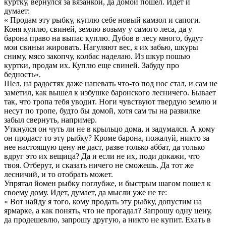
куртку, вернулся за вязанкой, да домой пошел. Идет и
думает:
« Продам эту рыбку, куплю себе новый камзол и сапоги.
Коня куплю, свиней, землю возьму у самого леса, да у
барона право на выпас куплю. Дубов в лесу много, будут
мои свиньи жировать. Нагуляют вес, я их забью, шкуры
сниму, мясо закопчу, колбас наделаю. Из шкур пошью
куртки, продам их. Куплю еще свиней. Забуду про
бедность».
Шел, на радостях даже напевать что-то под нос стал, и сам не
заметил, как вышел к избушке баронского лесничего. Бывает
так, что тропа тебя уводит. Ноги чувствуют твердую землю и
несут по тропе, будто бы домой, хотя сам ты на развилке
забыл свернуть, например.
Уткнулся он чуть ли не в крыльцо дома, и задумался. А кому
он продаст то эту рыбку? Кроме барона, пожалуй, никто за
нее настоящую цену не даст, разве только аббат, да только
вдруг это их вещица? Да и если не их, поди докажи, что
твоя. Отберут, и сказать ничего не сможешь. Да тот же
лесничий, и то отобрать может.
Упрятал йомен рыбку поглубже, и быстрым шагом пошел к
своему дому. Идет, думает, да мысли уже не те:
« Вот найду я того, кому продать эту рыбку, допустим на
ярмарке, а как понять, что не прогадал? Запрошу одну цену,
да продешевлю, запрошу другую, а никто не купит. Ехать в