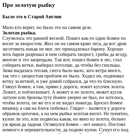
Про золотую рыбку
Было это в Старой Англии
Мало кто верит, но было это на самом деле.
Золотая рыбка.
Случилось это ранней весной. Пошел как-то один йомен по
весне за хворостом. Жил он на самом краю леса, да вот дров
заготовить никак не мог, лес принадлежал барону. Хорошо
хоть барон разрешал в нем собирать хворост, грибы да ягоду,
многие и это запрещали. Так вот, пошел йомен в лес, стал
собирать ветки, выбирал потолще, да чтобы без гнильцы.
Зима выдалась теплая, снега было мало, зато ветра много,
так что с хворостом проблем не было. Ходил он, поднимал
ветку за веткой, и уже домой собрался, да что-то блеснуло.
Глянул йомен, а там, прямо у дороги, лежит кусочек золота.
Лежит, и поблескивает. А может и не золото, может кусок
латуни или бронзы.туту йомен уверен не был, но хотелось,
чтобы золота, он же его и не видал никогда. Бросил йомен
вязанку, а сам на блеск побежал. Глядит – валяется у дороги
обрывок цепочки, а на нем рыбка золотая висит. Не понятно,
кулон ли это, или подвеска какая, но явно из золота, больно
уж яркая да ладная. Оглянулся йомен – нет никого. Постоял
немного в нерешительности, да поднял кулон. Сунул его под