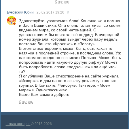
Ответить
Буковский Юрий
25.02.2017
19:26
#
Здравствуйте, уважаемая Алла! Конечно же я помню
и Вас и Ваши стихи. Они очень талантливы, со своим
видением мира, со своей интонацией. С
удовольствием бы печатал всё подряд. В очередной
номер журнала, который выйдет через пару недель,
поставил Вашего «Кролика» и «Зевоту».
В этом стихотворении, может быть, есть какая-то
натяжка в последней строчке, в последнем слове. Уж
слишком неожиданно возникает Польша. Может быть
попробовать найти какую-то другую рифму? Может
быть попробовать слово «подольше» или ещё что-
то?
Я опубликую Ваше стихотворение на сайте журнала
«Искорка» и дам на него ссылку-рекламку в наших
группах В Контакте, Фейсбуке, Твиттере, «Моём
мире» и Одноклассниках.
Всего Вам самого доброго!
Ответить
Школа авторов
© 2015-2026