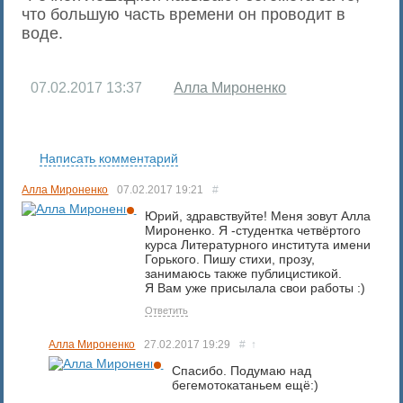
что большую часть времени он проводит в
воде.
07.02.2017
13:37
Алла Мироненко
RS
Написать комментарий
Алла Мироненко
07.02.2017
19:21
#
Юрий, здравствуйте! Меня зовут Алла
Мироненко. Я -студентка четвёртого
курса Литературного института имени
Горького. Пишу стихи, прозу,
занимаюсь также публицистикой.
Я Вам уже присылала свои работы :)
Ответить
Алла Мироненко
27.02.2017
19:29
#
↑
Спасибо. Подумаю над
бегемотокатаньем ещё:)