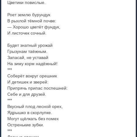
Цветики повислые.
Роет землю бурундук
В рыхлой тёмной почве:
— Хорошо цветёт фундук,
И листочек сочный.
Будет знатный урожай
Грызунам таёжным.
Запасай, не уставай
На зиму корм надёжный!
***
Соберёт вокруг орешник
И детишек и зверей:
Припрячь припас поспешней:
Себе и для друзей.
***
Вкусный плод лесной орех,
Ядрышко в скорлупке.
Могут щёлкать без помех
Остренькие зубки.
***