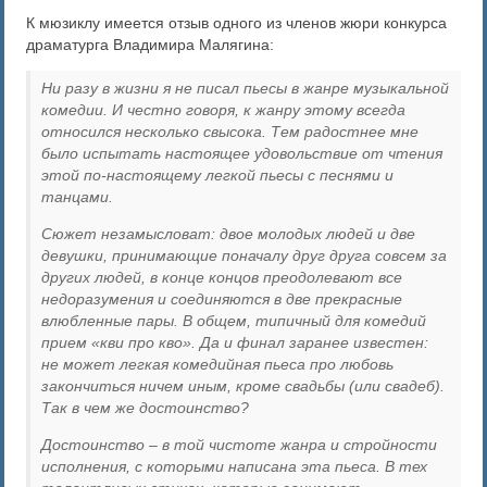
К мюзиклу имеется отзыв одного из членов жюри конкурса
драматурга Владимира Малягина:
Ни разу в жизни я не писал пьесы в жанре музыкальной
комедии. И честно говоря, к жанру этому всегда
относился несколько свысока. Тем радостнее мне
было испытать настоящее удовольствие от чтения
этой по-настоящему легкой пьесы с песнями и
танцами.
Сюжет незамысловат: двое молодых людей и две
девушки, принимающие поначалу друг друга совсем за
других людей, в конце концов преодолевают все
недоразумения и соединяются в две прекрасные
влюбленные пары. В общем, типичный для комедий
прием «кви про кво». Да и финал заранее известен:
не может легкая комедийная пьеса про любовь
закончиться ничем иным, кроме свадьбы (или свадеб).
Так в чем же достоинство?
Достоинство – в той чистоте жанра и стройности
исполнения, с которыми написана эта пьеса. В тех