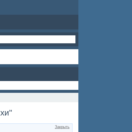
ихи"
Закрыть