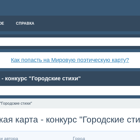
ОЕ
СПРАВКА
Как попасть на Мировую поэтическую карту?
- конкурс "Городские стихи"
"Городские стихи"
ая карта - конкурс "Городские ст
ни автора
Город