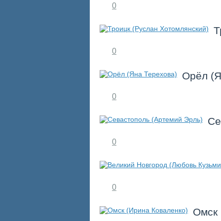
0
Т
0
Орёл (Я
0
Се
0
0
Омск 