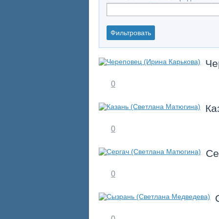
Че
0
Ка
0
Се
0
0