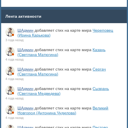
Лента активности
ШАдмин
добавляет стих на карте мира
Череповец
(Ирина Карькова)
3 года назад
ШАдмин
добавляет стих на карте мира
Казань
(Светлана Матюгина)
4 года назад
ШАдмин
добавляет стих на карте мира
Сергач
(Светлана Матюгина)
4 года назад
ШАдмин
добавляет стих на карте мира
Сызрань
(Светлана Медведева)
4 года назад
ШАдмин
добавляет стих на карте мира
Великий
Новгород (Антонина Чудилова)
4 года назад
ШАдмин
добавляет стих на карте мира
Пестово