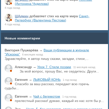
(Антонина Чудилова)
4 года назад
ШАдмин
добавляет стих на карте мира
Санкт-
Петербург (Валентина Пестова)
4 года назад
Новые комментарии
Виктория Пушкарёва
→
Ваши публикации в журнале
"Искорка"
6 месяцев назад
Здравствуйте, я автор пишу сказки, загадки, стихи,...
Александр
→
Урок 7. Стили поэзии
11 месяцев назад
За мой вопрос, прошу Вас, не сердитесь: Други...
Евгения
→
ЛЫКОВЫЙ КОНЬ
1 год назад
Спасибо за ваш рассказ, передает всю горечь
судьбы...
Евгения
→
Чай с бегемотом
1 год назад
прелестный рассказ! думаю, каждый из нас хотя бы р...