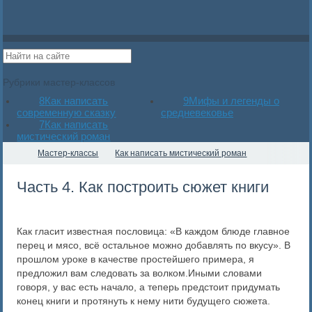
Рубрики мастер-классов
8
Как написать
9
Мифы и легенды о
современную сказку
средневековье
7
Как написать
мистический роман
Мастер-классы
Как написать мистический роман
Часть 4. Как построить сюжет книги
Как гласит известная пословица: «В каждом блюде главное
перец и мясо, всё остальное можно добавлять по вкусу». В
прошлом уроке в качестве простейшего примера, я
предложил вам следовать за волком.Иными словами
говоря, у вас есть начало, а теперь предстоит придумать
конец книги и протянуть к нему нити будущего сюжета.