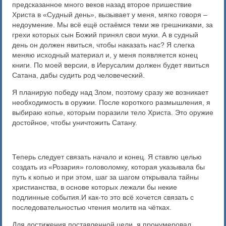
предсказанное много веков назад второе пришествие
Христа в «Судный день», вызывает у меня, мягко говоря –
недоумение. Мы всё ещё остаёмся теми же грешниками, за
грехи которых сын Божий принял свои муки. А в судный
день он должен явиться, чтобы наказать нас? Я слегка
меняю исходный материал и, у меня появляется конец
книги. По моей версии, в Иерусалим должен будет явиться
Сатана, дабы судить род человеческий.
Я планирую победу над Злом, поэтому сразу же возникает
необходимость в оружии. После короткого размышления, я
выбираю копье, которым поразили тело Христа. Это оружие
достойное, чтобы уничтожить Сатану.
Теперь следует связать начало и конец. Я ставлю целью
создать из «Розария» головоломку, которая указывала бы
путь к копью и при этом, шаг за шагом открывала тайны
христианства, в основе которых лежали бы некие
подлинные события.И как-то это всё хочется связать с
последовательностью чтения молитв на чётках.
Для достижения поставленной цели, я пронумеровал