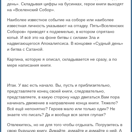
день». Складывая цифры на бусинках, герои книги выходят
на «Вселенский Собор».
Наиболее известное событие на соборе или наиболее
известная личность указывают на отгадку. Пять«Вселенских
Соборов» приводят к подземелью, в котором спрятано
копьё. И всё это на фоне битвы с силами Зла и
надвигающегося Апокалипсиса. В концовке «Судный день»
и битва с Сатаной.
Картина, которую я описал, складывается не сразу, а по
мере написания книги.
Итак. У вас есть начало. Вы, пусть и приблизительно,
представляете конец своей книги, следовательно,
представляете, в какую сторону надо двигаться.Вам пора
начинать движение в направление конца книги. Тяжело?
Всё ещё непонятно? Героев мало или только один? Не
знаете что писать? Да и вообще вся затея глупая?
Отвлекитесь, но не для того чтобы отдыхать. Погрузитесь в
свою будущую книгу. Думайте, думайте и думайте о ней. А