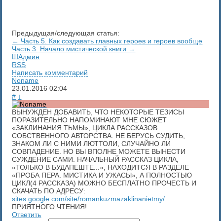
Предыдущая/следующая статья:
← Часть 5. Как создавать главных героев и героев вообще
Часть 3. Начало мистической книги →
ШАдмин
RSS
Написать комментарий
Noname
23.01.2016
02:04
#
↓
ВЫНУЖДЕН ДОБАВИТЬ, ЧТО НЕКОТОРЫЕ ТЕЗИСЫ
ПОРАЗИТЕЛЬНО НАПОМИНАЮТ МНЕ СЮЖЕТ
«ЗАКЛИНАНИЯ ТЬМЫ», ЦИКЛА РАССКАЗОВ
СОБСТВЕННОГО АВТОРСТВА. НЕ БЕРУСЬ СУДИТЬ,
ЗНАКОМ ЛИ С НИМИ ЛЮТТОЛИ, СЛУЧАЙНО ЛИ
СОВПАДЕНИЕ. НО ВЫ ВПОЛНЕ МОЖЕТЕ ВЫНЕСТИ
СУЖДЕНИЕ САМИ. НАЧАЛЬНЫЙ РАССКАЗ ЦИКЛА,
«ТОЛЬКО В БУДАПЕШТЕ...», НАХОДИТСЯ В РАЗДЕЛЕ
«ПРОБА ПЕРА. МИСТИКА И УЖАСЫ», А ПОЛНОСТЬЮ
ЦИКЛ(4 РАССКАЗА) МОЖНО БЕСПЛАТНО ПРОЧЕСТЬ И
СКАЧАТЬ ПО АДРЕСУ:
sites.google.com/site/romankuzmazaklinanietmy/
ПРИЯТНОГО ЧТЕНИЯ!
Ответить