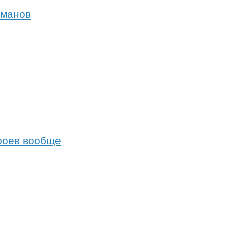
оманов
ероев вообще