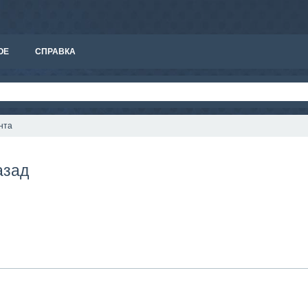
ОЕ
СПРАВКА
нта
азад