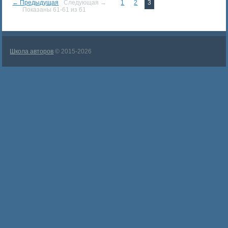
← Предыдущая
Следующая →
1
2
3
Показаны 61-61 из 61
Школа авторов
© 2015-2026