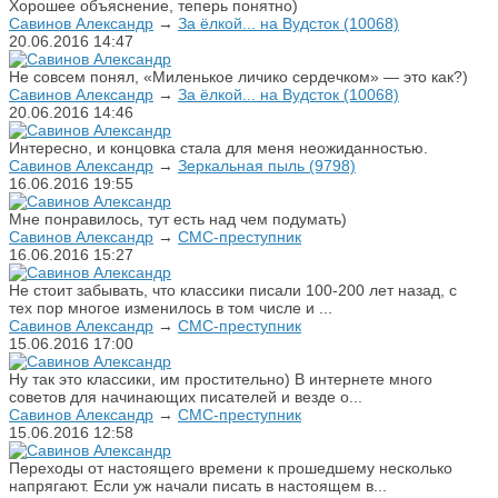
Хорошее объяснение, теперь понятно)
Савинов Александр
→
За ёлкой... на Вудсток (10068)
20.06.2016
14:47
Не совсем понял, «Миленькое личико сердечком» — это как?)
Савинов Александр
→
За ёлкой... на Вудсток (10068)
20.06.2016
14:46
Интересно, и концовка стала для меня неожиданностью.
Савинов Александр
→
Зеркальная пыль (9798)
16.06.2016
19:55
Мне понравилось, тут есть над чем подумать)
Савинов Александр
→
СМС-преступник
16.06.2016
15:27
Не стоит забывать, что классики писали 100-200 лет назад, с
тех пор многое изменилось в том числе и ...
Савинов Александр
→
СМС-преступник
15.06.2016
17:00
Ну так это классики, им простительно) В интернете много
советов для начинающих писателей и везде о...
Савинов Александр
→
СМС-преступник
15.06.2016
12:58
Переходы от настоящего времени к прошедшему несколько
напрягают. Если уж начали писать в настоящем в...