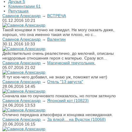
Друзья
5
Комментарии
61
Репутация
Савинов Александр
→
ВСТРЕЧА
01.12.2016
10:21
Такой концовки я точно не ожидал. Не могу сказать даже,
хорошо, что она именно такая или плохо, но с...
Савинов Александр
→
Валентин
30.11.2016
10:33
Действительно очень реалестично, до мелочей, описаны
нездоровые отношения героя с матерью. Сразу всп...
Савинов Александр
→
Магический треугольник.
05.07.2016
21:02
Я тут кое-чего добавил, не знаю уж, поможет или нет)
Савинов Александр
→
Отель "13 августа"
28.06.2016
14:45
Сначала как-то скучновато показалось, но потом затянуло
Савинов Александр
→
Японский кот (10823)
24.06.2016
13:53
Отлично передана атмосфера и концовка неожиданная.
Савинов Александр
→
За ёлкой... на Вудсток (10068)
20.06.2016
16:15