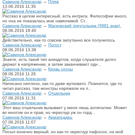
Савинов Александр
→
Пляж
13.06.2016
11:35
Рассказ в целом интересный, есть интрига. Философии много,
но она не показалась мне навязчивой. Ст...
Савинов Александр
→
Магический треугольник (9981 знак).
08.06.2016
18:40
Действительно, как-то совсем запутанно все получилось.
Савинов Александр
→
Погост
08.06.2016
13:38
Знаете, есть такой тип анекдотов, когда слушателя долго
держат в напряжении, а затем заканчивают одн...
Савинов Александр
→
Кровь сосны
08.06.2016
11:26
Написано неплохо, как-то даже жутковато. Помнится, где-то
читал рассказ, там монстры наряжали на п...
Савинов Александр
→
Отшельник
07.06.2016
11:31
Этот ваш отшельник вызывает у меня лишь антипатию. Может
во многом он и прав, но чересчур уж он горд...
Савинов Александр
→
Армагеддец
07.06.2016
11:07
Посыл конечно верный, но как-то чересчур пафосно, на мой