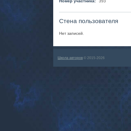
Номер участника:
393
Стена пользователя
Нет записей.
Школа авторов
© 2015-2026