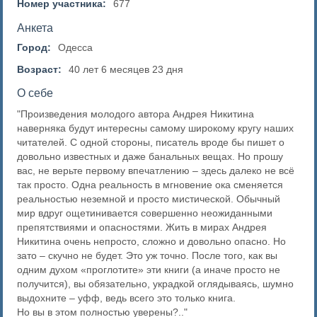
Номер участника:
677
Анкета
Город:
Одесса
Возраст:
40 лет 6 месяцев 23 дня
О себе
"Произведения молодого автора Андрея Никитина
наверняка будут интересны самому широкому кругу наших
читателей. С одной стороны, писатель вроде бы пишет о
довольно известных и даже банальных вещах. Но прошу
вас, не верьте первому впечатлению – здесь далеко не всё
так просто. Одна реальность в мгновение ока сменяется
реальностью неземной и просто мистической. Обычный
мир вдруг ощетинивается совершенно неожиданными
препятствиями и опасностями. Жить в мирах Андрея
Никитина очень непросто, сложно и довольно опасно. Но
зато – скучно не будет. Это уж точно. После того, как вы
одним духом «проглотите» эти книги (а иначе просто не
получится), вы обязательно, украдкой оглядываясь, шумно
выдохните – уфф, ведь всего это только книга.
Но вы в этом полностью уверены?.."