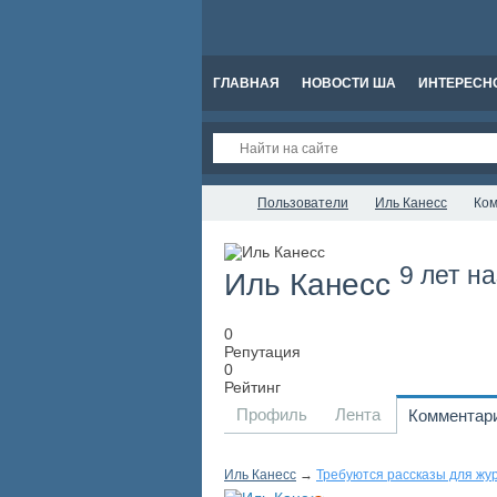
ГЛАВНАЯ
НОВОСТИ ША
ИНТЕРЕСН
Пользователи
Иль Канесс
Ко
9 лет н
Иль Канесс
0
Репутация
0
Рейтинг
Профиль
Лента
Комментар
Иль Канесс
→
Требуются рассказы для жу