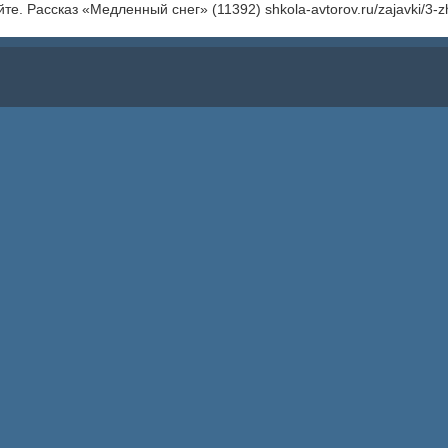
те. Рассказ «Медленный снег» (11392) shkola-avtorov.ru/zajavki/3-zh