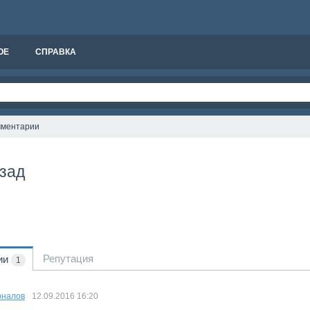
ОЕ
СПРАВКА
мментарии
азад
Репутация
ии
1
рналов
12.09.2016
16:20