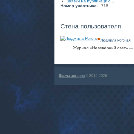
Заявки на публикацию
1
Номер участника:
718
Стена пользователя
Людмила Рогочая
Журнал «Невечерний свет» —
Школа авторов
© 2015-2026