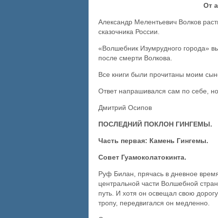
От авто
Александр Мелентьевич Волков расти
сказочника России.
«Волшебник Изумрудного города» вы
после смерти Волкова.
Все книги были прочитаны моим сыно
Ответ напрашивался сам по себе, но
Дмитрий Осипов
ПОСЛЕДНИЙ ПОКЛОН ГИНГЕМЫ.
Часть первая: Камень Гингемы.
Совет Гуамоколатокинта.
Руф Билан, прячась в дневное время
центральной части Волшебной страны
путь. И хотя он освещал свою доро
тропу, передвигался он медленно.