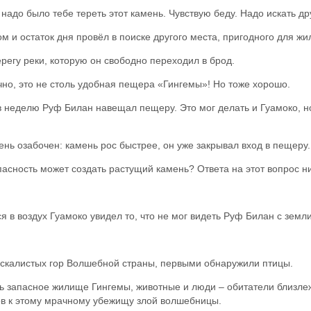
надо было тебе тереть этот камень. Чувствую беду. Надо искать др
м и остаток дня провёл в поиске другого места, пригодного для жи
регу реки, которую он свободно переходил в брод.
но, это не столь удобная пещера «Гингемы»! Но тоже хорошо.
в неделю Руф Билан навещал пещеру. Это мог делать и Гуамоко, н
ь озабочен: камень рос быстрее, он уже закрывал вход в пещеру.
асность может создать растущий камень? Ответа на этот вопрос ни
я в воздух Гуамоко увидел то, что не мог видеть Руф Билан с земл
 скалистых гор Волшебной страны, первыми обнаружили птицы.
ось запасное жилище Гингемы, животные и люди – обитатели близл
ов к этому мрачному убежищу злой волшебницы.