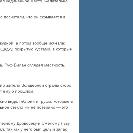
кал уединённое место, желательно
о посчитали, что он скрывается в
скудной, а потом вообще исчезла:
щадку, покрытую кустами, в которые
ка, Руф Билан оглядел местность.
 что жители Волшебной страны скоро
ит ему о прошлом.
сно видел яблони и груши, которые в
льное стекло им не потеряно — это
лезному Дровосеку и Смелому Льву.
л, так как у него был целый запас