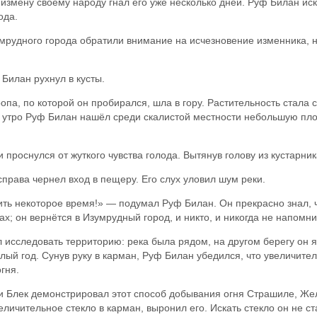
 измену своему народу гнал его уже несколько дней. Руф Билан ис
ода.
умрудного города обратили внимание на исчезновение изменника, н
 Билан рухнул в кусты.
опа, по которой он пробирался, шла в гору. Растительность стала 
д утро Руф Билан нашёл среди скалистой местности небольшую пло
 проснулся от жуткого чувства голода. Вытянув голову из кустарни
рава чернел вход в пещеру. Его слух уловил шум реки.
жить некоторое время!» — подумал Руф Билан. Он прекрасно знал,
ах; он вернётся в Изумрудный город, и никто, и никогда не напомн
исследовать территорию: река была рядом, на другом берегу он я
ый год. Сунув руку в карман, Руф Билан убедился, что увеличите
гня.
ли Блек демонстрировал этот способ добывания огня Страшиле, Же
ичительное стекло в карман, выронил его. Искать стекло он не ста