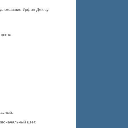
надлежавшие Урфин Джюсу.
 цвета.
расный.
рвоначальный цвет.