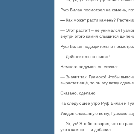
Руф Билан посмотрел на камень, по
— Как может расти камень? Растения 
— Этот растёт! – не унимался Гуамок
внутри этого камня слышится шипен
Руф Билан подозрительно посмотрел 
— Действительно шипит!
Немного подумав, он сказал:
— Значит так, Гуамоко! Чтобы выясни
вырастет ещё, то он эту ветку сдвине
Сказано, сделано.
На следующее утро Руф Билан и Гуа
Увидев сломанную ветку, Гуамоко за
— Ух, ух! Я тебе говорил, что он ра
ухо к камню — и добавил: