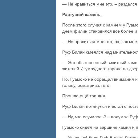
— Не нравиться мне это. – раздался
Растущий камень.
После этого случая с камнем у Гуам
днём филин становился все более и
— Не нравиться мне это, ох, как мне
Руф Билан смеялся над мнительнос
— Это обыкновенный визитный камень
жителей Изумрудного города на двер
Но, Гуамоко не обращал внимания н
голову, осматривал его.
Прошло ещё три дня.
Руф Билан потянулся и встал с пост
— Ну, что случилось? – подумал Руф
Гуамоко сидел на вершине камня и п
— Ух, ух, ух! Беда Руф Билан! Камень