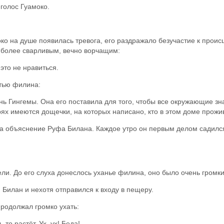
 голос Гуамоко.
око на душе появилась тревога, его раздражало безучастие к про
 более сварливым, вечно ворчащим:
 это не нравиться.
тью филина:
 Гингемы. Она его поставила для того, чтобы все окружающие знал
ях имеются дощечки, на которых написано, кто в этом доме прожив
а объяснение Руфа Билана. Каждое утро он первым делом садился
ели. До его слуха донеслось уханье филина, оно было очень громк
 Билан и нехотя отправился к входу в пещеру.
родолжал громко ухать:
-то растёт. Ух, ух! Беда!