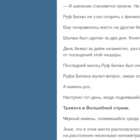
— И шипение становится громче. Не 
Руф Билан не стал спорить с филино
Ему понравилось место на другом бе
Шалаш был сделан за два дня. Конеч
День бежал за днём незаметно, раз 
от посещений этой пещеры.
Последний месяц Руф Билан был очен
Руфа Билана мучил вопрос, какую оп
А камень рос.
Наступил тот день, когда поднявшийс
Тревога в Волшебной стране.
Ч
ёрный камень, появившийся среди
Зная, что в этом месте располагал
на расстояние нескольких километр