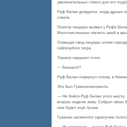
увеличительных стёкол для его подз
Руф Билан дождался, когда друзья п
стекла.
Осмотр пещеры вызвал у Руфа Билана
Многочисленные скелеты змей и крыс
Освещая свод пещеры огнём самоде
саблезубого тигра.
Тишину нарушил голос:
— Боишься?
Руф Билан повернул голову, в блика
Это был Гуамоколатокинта.
— Не бойся Руф Билан этого места. 
вторую неделю живу. Собрал своих б
нам будет ещё лучше.
Гуамоко засмеялся скрипучим голос
— Не возражаю – сказал Руф Билан,