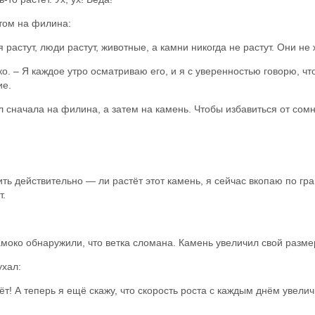
том на филина:
растут, люди растут, животные, а камни никогда не растут. Они не
о. – Я каждое утро осматриваю его, и я с уверенностью говорю, что
ие.
сначала на филина, а затем на камень. Чтобы избавиться от сомн
ть действительно — ли растёт этот камень, я сейчас вкопаю по гра
т.
моко обнаружили, что ветка сломана. Камень увеличил свой разме
ухал:
стёт! А теперь я ещё скажу, что скорость роста с каждым днём увел