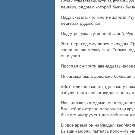
Страх ответственности за вторичную
пещеру, рядом с которой была- бы в
Надо сказать, что многие жители Из
пещерах рудокопов.
Под утро, уже с утренней зарей, Руф
Этот переход ему дался с трудом. Тр
тропа пошла между скал. Только по
он и упал.
Проспал он почти двенадцать часов и
Площадка была довольно большая, сп
«Вот отличное место, где я могу по
забудут о его неблаговидных поступк
Насытившись ягодами, он продолжил 
Волшебной стране плодоносили кругл
был его инструмент для добывания о
В своё время он наблюдал, как Чар
Бывший моряк, пытаясь положить увел