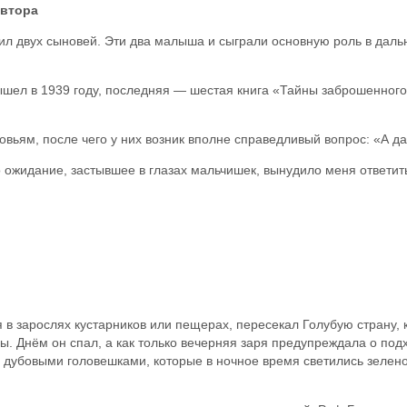
ра
л двух сыновей. Эти два малыша и сыграли основную роль в дальн
шел в 1939 году, последняя — шестая книга «Тайны заброшенног
вьям, после чего у них возник вполне справедливый вопрос: «А д
 ожидание, застывшее в глазах мальчишек, вынудило меня ответит
 в зарослях кустарников или пещерах, пересекал Голубую страну, 
. Днём он спал, а как только вечерняя заря предупреждала о под
гу дубовыми головешками, которые в ночное время светились зеле