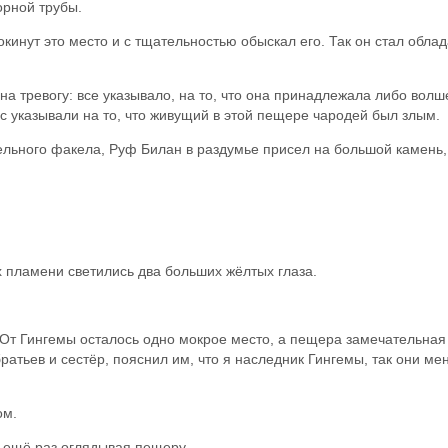
орной трубы.
окинут это место и с тщательностью обыскал его. Так он стал обл
 тревогу: все указывало, на то, что она принадлежала либо волш
 указывали на то, что живущий в этой пещере чародей был злым.
льного факела, Руф Билан в раздумье присел на большой камень
х пламени светились два больших жёлтых глаза.
От Гингемы осталось одно мокрое место, а пещера замечательная 
ратьев и сестёр, пояснил им, что я наследник Гингемы, так они ме
ом.
 ещё раз оглядывая пещеру.