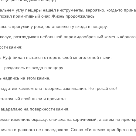
дальнем углу пещеры нашёл инструменты, вероятно, когда-то при
сложил примитивный очаг. Жизнь продолжалась.
сь с прогулки у реки, остановился у входа в пещеру:
н вслух, разглядывая небольшой пирамидообразный камень чёрного
ости камня:
ю Руф Билан пытался оттереть слой многолетней пыли.
 – раздалось из входа в пещеру.
 надпись на этом камне.
над этим камнем она говорила заклинания. Не трогай его!
статочный слой пыли и прочитал:
нацарапано на поверхности камня.
гема» изменило окраску: сначала на коричневый, а затем на ярко-к
 ничего страшного не последовало. Слово «Гингема» приобрело пе