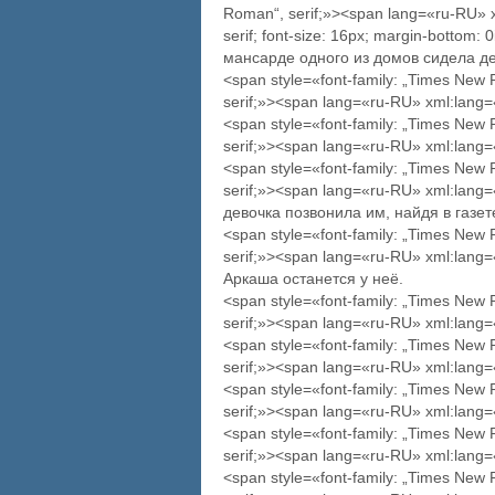
Roman“, serif;»><span lang=«ru-RU» x
serif; font-size: 16px; margin-bottom
мансарде одного из домов сидела де
<span style=«font-family: „Times New
serif;»><span lang=«ru-RU» xml:lang
<span style=«font-family: „Times New
serif;»><span lang=«ru-RU» xml:lang
<span style=«font-family: „Times New
serif;»><span lang=«ru-RU» xml:lang
девочка позвонила им, найдя в газе
<span style=«font-family: „Times New
serif;»><span lang=«ru-RU» xml:lan
Аркаша останется у неё.
<span style=«font-family: „Times New
serif;»><span lang=«ru-RU» xml:lang
<span style=«font-family: „Times New
serif;»><span lang=«ru-RU» xml:lang
<span style=«font-family: „Times New
serif;»><span lang=«ru-RU» xml:lang
<span style=«font-family: „Times New
serif;»><span lang=«ru-RU» xml:lang
<span style=«font-family: „Times New