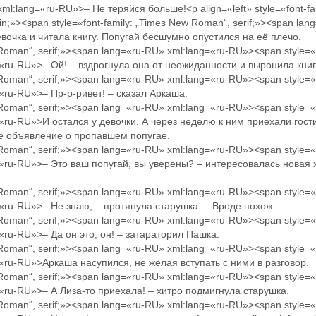
ml:lang=«ru-RU»>– Не теряйся больше!<p align=«left» style=«font-f
: 0in;»><span style=«font-family: „Times New Roman“, serif;»><span 
вочка и читала книгу. Попугай бесшумно опустился на её плечо.
 Roman“, serif;»><span lang=«ru-RU» xml:lang=«ru-RU»><span style=«
=«ru-RU»>– Ой! – вздрогнула она от неожиданности и выронила книг
 Roman“, serif;»><span lang=«ru-RU» xml:lang=«ru-RU»><span style=«
=«ru-RU»>– Пр-р-ривет! – сказал Аркаша.
 Roman“, serif;»><span lang=«ru-RU» xml:lang=«ru-RU»><span style=«
=«ru-RU»>И остался у девочки. А через неделю к ним приехали гост
те объявление о пропавшем попугае.
 Roman“, serif;»><span lang=«ru-RU» xml:lang=«ru-RU»><span style=«
g=«ru-RU»>– Это ваш попугай, вы уверены? – интересовалась новая 
 Roman“, serif;»><span lang=«ru-RU» xml:lang=«ru-RU»><span style=«
=«ru-RU»>– Не знаю, – протянула старушка. – Вроде похож...
 Roman“, serif;»><span lang=«ru-RU» xml:lang=«ru-RU»><span style=«
=«ru-RU»>– Да он это, он! – затараторил Пашка.
 Roman“, serif;»><span lang=«ru-RU» xml:lang=«ru-RU»><span style=«
=«ru-RU»>Аркаша насупился, не желая вступать с ними в разговор.
 Roman“, serif;»><span lang=«ru-RU» xml:lang=«ru-RU»><span style=«
=«ru-RU»>– А Лиза-то приехала! – хитро подмигнула старушка.
 Roman“, serif;»><span lang=«ru-RU» xml:lang=«ru-RU»><span style=«