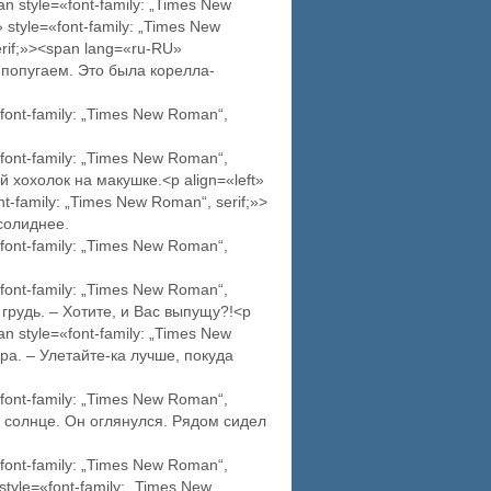
pan style=«font-family: „Times New
 style=«font-family: „Times New
serif;»><span lang=«ru-RU»
 попугаем. Это была корелла-
font-family: „Times New Roman“,
font-family: „Times New Roman“,
 хохолок на макушке.<p align=«left»
nt-family: „Times New Roman“, serif;»>
 солиднее.
font-family: „Times New Roman“,
font-family: „Times New Roman“,
грудь. – Хотите, и Вас выпущу?!<p
pan style=«font-family: „Times New
ра. – Улетайте-ка лучше, покуда
font-family: „Times New Roman“,
и солнце. Он оглянулся. Рядом сидел
font-family: „Times New Roman“,
tyle=«font-family: „Times New