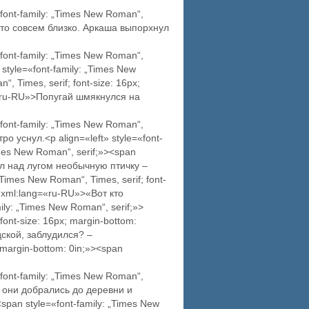
font-family: „Times New Roman“,
-то совсем близко. Аркаша выпорхнул
font-family: „Times New Roman“,
tyle=«font-family: „Times New
, Times, serif; font-size: 16px;
g=«ru-RU»>Попугай шмякнулся на
font-family: „Times New Roman“,
о уснул.<p align=«left» style=«font-
Times New Roman“, serif;»><span
л над лугом необычную птичку –
Times New Roman“, Times, serif; font-
» xml:lang=«ru-RU»>«Вот кто
ly: „Times New Roman“, serif;»>
font-size: 16px; margin-bottom:
дской, заблудился? –
; margin-bottom: 0in;»><span
font-family: „Times New Roman“,
а они добрались до деревни и
pan style=«font-family: „Times New