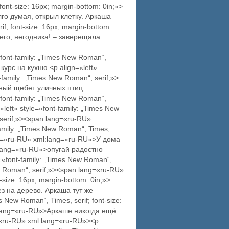
ont-size: 16px; margin-bottom: 0in;»>
лго думая, открыл клетку. Аркаша
f; font-size: 16px; margin-bottom:
 его, негодника! – заверещала
font-family: „Times New Roman“,
урс на кухню.<p align=«left»
t-family: „Times New Roman“, serif;»>
тный щебет уличных птиц.
font-family: „Times New Roman“,
eft» style=«font-family: „Times New
, serif;»><span lang=«ru-RU»
amily: „Times New Roman“, Times,
lang=«ru-RU» xml:lang=«ru-RU»>У дома
:lang=«ru-RU»>опугай радостно
=«font-family: „Times New Roman“,
New Roman“, serif;»><span lang=«ru-RU»
-size: 16px; margin-bottom: 0in;»>
ез на дерево. Аркаша тут же
 New Roman“, Times, serif; font-size:
ml:lang=«ru-RU»>Аркаше никогда ещё
=«ru-RU» xml:lang=«ru-RU»><p