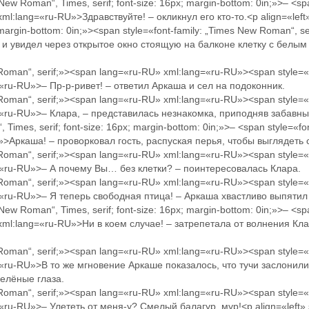
s New Roman“, Times, serif; font-size: 16px; margin-bottom: 0in;»>– <s
ml:lang=«ru-RU»>Здравствуйте! – окликнул его кто-то.<p align=«left»
; margin-bottom: 0in;»><span style=«font-family: „Times New Roman“, 
и увидел через открытое окно стоящую на балконе клетку с белым
 Roman“, serif;»><span lang=«ru-RU» xml:lang=«ru-RU»><span style=«
=«ru-RU»>– Пр-р-ривет! – ответил Аркаша и сел на подоконник.
 Roman“, serif;»><span lang=«ru-RU» xml:lang=«ru-RU»><span style=«
=«ru-RU»>– Клара, – представилась незнакомка, приподняв забавный
 Times, serif; font-size: 16px; margin-bottom: 0in;»>– <span style=«fo
»>Аркаша! – проворковал гость, распуская перья, чтобы выглядеть
 Roman“, serif;»><span lang=«ru-RU» xml:lang=«ru-RU»><span style=«
g=«ru-RU»>– А почему Вы… без клетки? – поинтересовалась Клара.
 Roman“, serif;»><span lang=«ru-RU» xml:lang=«ru-RU»><span style=«
=«ru-RU»>– Я теперь свободная птица! – Аркаша хвастливо выпятил 
s New Roman“, Times, serif; font-size: 16px; margin-bottom: 0in;»>– <s
xml:lang=«ru-RU»>Ни в коем случае! – затрепетала от волнения Кла
 Roman“, serif;»><span lang=«ru-RU» xml:lang=«ru-RU»><span style=«
g=«ru-RU»>В то же мгновение Аркаше показалось, что тучи заслонил
зелёные глаза.
 Roman“, serif;»><span lang=«ru-RU» xml:lang=«ru-RU»><span style=«
«ru-RU»>– Улететь от меня-у? Смелый балагур, мур!<p align=«left» s