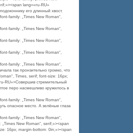
serif;»><span lang=«ru-RU»
 подоконнику его длинный хвост.
font-family: „Times New Roman“,
font-family: „Times New Roman“,
font-family: „Times New Roman“,
font-family: „Times New Roman“,
font-family: „Times New Roman“,
ичала так пронзительно громко, что
an“, Times, serif; font-size: 16px;
ng=«ru-RU»>Совершив стремительный
ёлтое перо насмешливо кружилось в
font-family: „Times New Roman“,
уть опасное место. А зелёные глаза
font-family: „Times New Roman“,
: „Times New Roman“, serif;»><span
ize: 16px; margin-bottom: 0in;»><span