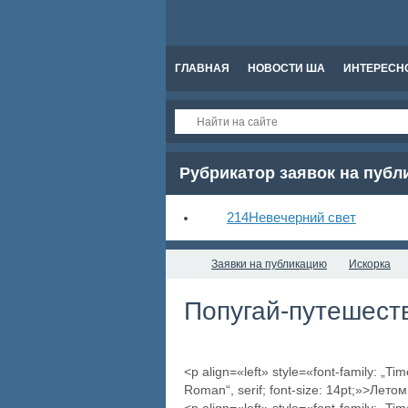
ГЛАВНАЯ
НОВОСТИ ША
ИНТЕРЕСН
Рубрикатор заявок на пуб
214
Невечерний свет
Заявки на публикацию
Искорка
Попугай-путешеств
<p align=«left» style=«font-family: „T
Roman“, serif; font-size: 14pt;»>Ле