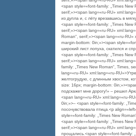
serif;»><span lang=«ru-RU» xml:lan
<span style=«font-family: „Times New
serif;»><span lang=«ru-RU» xml:lang
из дупла и, с лёту врезавшись в мяг
<span style=«font-family: „Times New
serif;»><span lang=«ru-RU» xml:lang=
Roman“, serif;»><span lang=«ru-RU» xm
margin-bottom: 0in;»><span style=«f
широкий лист лопуха, скатился и сп
<span style=«font-family: „Times New
serif;»><span lang=«ru-RU» xml:lang=
family: „Times New Roman“, Times, ser
lang=«ru-RU» xml:lang=«ru-RU»>Утр
желтогрудую, с длинным хвостом, кото
size: 16px; margin-bottom: 0in;»><sp
подскажет мне дорогу!» – решил Аркаш
<span lang=«ru-RU» xml:lang=«ru-RU»><
0in;»>– <span style=«font-family: „
посочувствовала птица.<p align=«left»
style=«font-family: „Times New Roma
<span style=«font-family: „Times New
serif;»><span lang=«ru-RU» xml:lang
прощались.<span style=«font-family: 