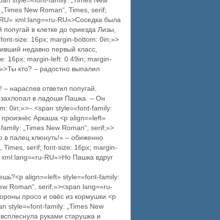
span style=«font-family: „Times New
 „Times New Roman“, Times, serif;
«ru-RU» xml:lang=«ru-RU»>Соседка была
 попугай в клетке до приезда Лизы,
font-size: 16px; margin-bottom: 0in;»>
нчивший недавно первый класс,
 16px; margin-left: 0.49in; margin-
RU»>Ты кто? – радостно выпалил
а! – нараспев ответил попугай.
– захлопал в ладоши Пашка. – Он
m: 0in;»>– <span style=«font-family:
произнёс Аркаша.<p align=«left»
t-family: „Times New Roman“, serif;»>
о в палец клюнуть!» – обиженно
imes, serif; font-size: 16px; margin-
RU» xml:lang=«ru-RU»>Но Пашка вдруг
ь?<p align=«left» style=«font-family:
New Roman“, serif;»><span lang=«ru-
тороны просо и овёс из кормушки.<p
pan style=«font-family: „Times New
– всплеснула руками старушка и