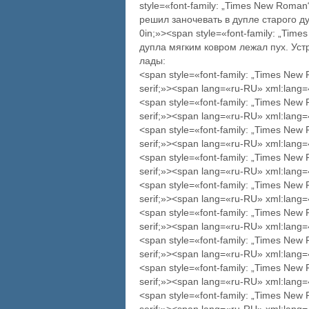
style=«font-family: „Times New Roma
решил заночевать в дупле старого дуба
0in;»><span style=«font-family: „Ti
дупла мягким ковром лежал пух. Ус
лады:
<span style=«font-family: „Times New
serif;»><span lang=«ru-RU» xml:lang
<span style=«font-family: „Times New
serif;»><span lang=«ru-RU» xml:lang
<span style=«font-family: „Times New
serif;»><span lang=«ru-RU» xml:lan
<span style=«font-family: „Times New
serif;»><span lang=«ru-RU» xml:lan
<span style=«font-family: „Times New
serif;»><span lang=«ru-RU» xml:lan
<span style=«font-family: „Times New
serif;»><span lang=«ru-RU» xml:lan
<span style=«font-family: „Times New
serif;»><span lang=«ru-RU» xml:lan
<span style=«font-family: „Times New
serif;»><span lang=«ru-RU» xml:lang
<span style=«font-family: „Times New