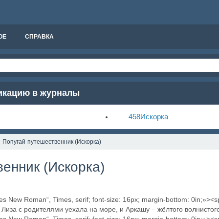
ОЕ
СПРАВКА
ликацию в журналы
458
Искорка
Попугай-путешественник (Искорка)
енник (Искорка)
imes New Roman“, Times, serif; font-size: 16px; margin-bottom: 0in;»><
том Лиза с родителями уехала на море, и Аркашу – жёлтого волнистог