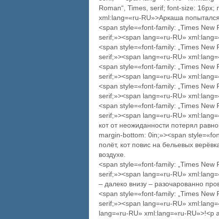
Roman“, Times, serif; font-size: 16px
xml:lang=«ru-RU»>Аркаша попытался 
<span style=«font-family: „Times New
serif;»><span lang=«ru-RU» xml:lan
<span style=«font-family: „Times New
serif;»><span lang=«ru-RU» xml:lan
<span style=«font-family: „Times New
serif;»><span lang=«ru-RU» xml:lang
<span style=«font-family: „Times New
serif;»><span lang=«ru-RU» xml:lang
<span style=«font-family: „Times New
serif;»><span lang=«ru-RU» xml:lang
кот от неожиданности потерял равновес
margin-bottom: 0in;»><span style=«f
полёт, кот повис на бельевых верёв
воздухе.
<span style=«font-family: „Times New
serif;»><span lang=«ru-RU» xml:lan
– далеко внизу – разочарованно пр
<span style=«font-family: „Times New
serif;»><span lang=«ru-RU» xml:lang
lang=«ru-RU» xml:lang=«ru-RU»>!<p ali