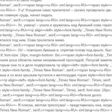
g=«ru-RU»>Но было поздно.
 Roman“, serif;»><span lang=«ru-RU» xml:lang=«ru-RU»><span style=«
=«ru-RU»>– У-у! Угощение само прилетело! – грозно прозвучало где
кую совиную грудь, начал падать.
 Roman“, serif;»><span lang=«ru-RU» xml:lang=«ru-RU»><span style=«
«ru-RU»>– Ух, ухвачу! – ухала и кружилась над Аркашей сова.<span s
l:lang=«ru-RU»><p align=«left» style=«font-family: „Times New Roman“
ont-family: „Times New Roman“, serif;»><span lang=«ru-RU» xml:lan
рятался под ним. Сова пролетела мимо.
 Roman“, serif;»><span lang=«ru-RU» xml:lang=«ru-RU»><span style=«
«ru-RU»>– Ух! – повторил Аркаша и, спрятав голову под крыло, быстр
if; font-size: 16px; margin-bottom: 0in;»><span style=«font-family: „
енняя роса обожгла лапки непривычной прохладой. Попугай замети
рым она то и дело подёргивала.<p align=«left» style=«font-family: „
an style=«font-family: „Times New Roman“, serif;»><span lang=«ru-RU
а и со всех крыльев пустился к желтогрудке.<span style=«font-fami
p align=«left» style=«font-family: „Times New Roman“, Times, serif; 
Times New Roman“, serif;»><span lang=«ru-RU» xml:lang=«ru-RU»>Горо
 style=«font-family: „Times New Roman“, Times, serif; font-size: 16px
n“, serif;»><span lang=«ru-RU» xml:lang=«ru-RU»>Летели долго.
 Roman“, serif;»><span lang=«ru-RU» xml:lang=«ru-RU»><span style=«
=«ru-RU»>– Я плиска, жёлтая трясогузка! – представилась она, когд
„Times New Roman“, serif;»><span lang=«ru-RU» xml:lang=«ru-RU»> <s