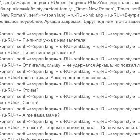
n“, serif;»><span lang=«ru-RU» xml:lang=«ru-RU»>Уже смеркалось, ко
.<p align=«left» style=«font-family: „Times New Roman“, Times, serif;
mes New Roman“, serif;»><span lang=«ru-RU» xml:lang=«ru-RU»>Внутр
троившись поудобнее, Аркаша задремал. Вдруг под ним что-то заш
 Roman“, serif;»><span lang=«ru-RU» xml:lang=«ru-RU»><span style=«
=«ru-RU»>– Пи-пи-пичужка к нам залетела!
 Roman“, serif;»><span lang=«ru-RU» xml:lang=«ru-RU»><span style=«
=«ru-RU»>– Пи-пи-пигалица какая-то!
 Roman“, serif;»><span lang=«ru-RU» xml:lang=«ru-RU»><span style=«
g=«ru-RU»>– От пигалиц слышу! – не удержался Аркаша, но поджал л
 Roman“, serif;»><span lang=«ru-RU» xml:lang=«ru-RU»><span style=«
g=«ru-RU»>Голоса стихли. Аркаша осторожно спросил:
 Roman“, serif;»><span lang=«ru-RU» xml:lang=«ru-RU»><span style=«
g=«ru-RU»>– Кто вы?
 Roman“, serif;»><span lang=«ru-RU» xml:lang=«ru-RU»><span style=«
g=«ru-RU»>– Совята!
 Roman“, serif;»><span lang=«ru-RU» xml:lang=«ru-RU»><span style=«
g=«ru-RU»>– А где ваша мама?
 Roman“, serif;»><span lang=«ru-RU» xml:lang=«ru-RU»><span style=«
=«ru-RU»>– На охоте! – хором ответили совята. – Советуем уносить
 Roman“, serif;»><span lang=«ru-RU» xml:lang=«ru-RU»><span style=«