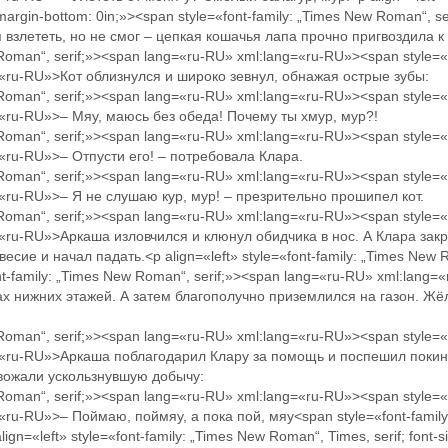
; margin-bottom: 0in;»><span style=«font-family: „Times New Roman“, 
взлететь, но не смог – цепкая кошачья лапа прочно пригвоздила к
 Roman“, serif;»><span lang=«ru-RU» xml:lang=«ru-RU»><span style=«
g=«ru-RU»>Кот облизнулся и широко зевнул, обнажая острые зубы:
 Roman“, serif;»><span lang=«ru-RU» xml:lang=«ru-RU»><span style=«
g=«ru-RU»>– Мяу, маюсь без обеда! Почему ты хмур, мур?!
 Roman“, serif;»><span lang=«ru-RU» xml:lang=«ru-RU»><span style=«
=«ru-RU»>– Отпусти его! – потребовала Клара.
 Roman“, serif;»><span lang=«ru-RU» xml:lang=«ru-RU»><span style=«
=«ru-RU»>– Я не слушаю кур, мур! – презрительно прошипел кот.
 Roman“, serif;»><span lang=«ru-RU» xml:lang=«ru-RU»><span style=«
=«ru-RU»>Аркаша изловчился и клюнул обидчика в нос. А Клара закр
ие и начал падать.<p align=«left» style=«font-family: „Times New Rom
ont-family: „Times New Roman“, serif;»><span lang=«ru-RU» xml:la
ках нижних этажей. А затем благополучно приземлился на газон. Ж
 Roman“, serif;»><span lang=«ru-RU» xml:lang=«ru-RU»><span style=«
g=«ru-RU»>Аркаша поблагодарил Клару за помощь и поспешил покин
овожали ускользнувшую добычу:
 Roman“, serif;»><span lang=«ru-RU» xml:lang=«ru-RU»><span style=«
=«ru-RU»>– Поймаю, поймяу, а пока пой, мяу<span style=«font-family
gn=«left» style=«font-family: „Times New Roman“, Times, serif; font-s