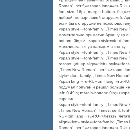
<p align=«left» style=«font-family: „T
Roman“, serif;»><span lang=«ru-RU» x
font-size: 16px; margin-bottom: 0in;
доброй, но ворчливой старушкой. Ар
если бы к старушке не пожаловал внук.
<span style=«font-family: „Times Ne
моментально приметил Аркашу.<p align=
bottom: 0in;»>– <span style=«font-f
мальчишка, ткнув пальцем в клетку.
<span style=«font-family: „Times Ne
<span style=«font-family: „Times Ne
говорящий!<p align=«left» style=«font-
„Times New Roman“, serif;»><span la
style=«font-family: „Times New Roman“,
<span lang=«ru-RU» xml:lang=«ru-RU
подумал попугай и решил больше не раз
left: 0.49in; margin-bottom: 0in;»><
спросил:
<span style=«font-family: „Times New
„Times New Roman“, Times, serif; font
RU» xml:lang=«ru-RU»>Летать, летат
align=«left» style=«font-family: „Time
Roman“, serif;»><span lang=«ru-RU» 