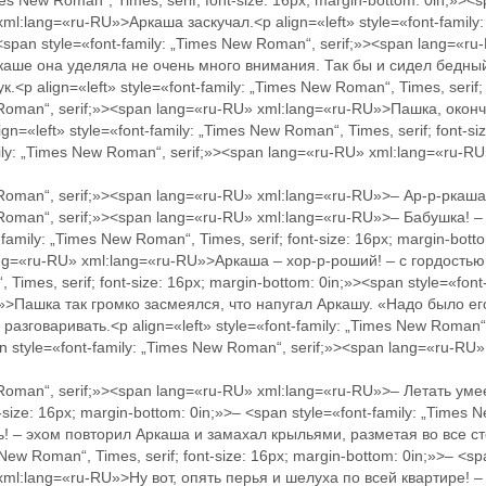
imes New Roman“, Times, serif; font-size: 16px; margin-bottom: 0in;»><
ml:lang=«ru-RU»>Аркаша заскучал.<p align=«left» style=«font-family:
»><span style=«font-family: „Times New Roman“, serif;»><span lang=
каше она уделяла не очень много внимания. Так бы и сидел бедный
<p align=«left» style=«font-family: „Times New Roman“, Times, serif; 
w Roman“, serif;»><span lang=«ru-RU» xml:lang=«ru-RU»>Пашка, око
«left» style=«font-family: „Times New Roman“, Times, serif; font-size:
amily: „Times New Roman“, serif;»><span lang=«ru-RU» xml:lang=«ru-
w Roman“, serif;»><span lang=«ru-RU» xml:lang=«ru-RU»>– Ар-р-ркаш
w Roman“, serif;»><span lang=«ru-RU» xml:lang=«ru-RU»>– Бабушка! 
family: „Times New Roman“, Times, serif; font-size: 16px; margin-botto
ng=«ru-RU» xml:lang=«ru-RU»>Аркаша – хор-р-роший! – с гордостью 
 Times, serif; font-size: 16px; margin-bottom: 0in;»><span style=«fon
»>Пашка так громко засмеялся, что напугал Аркашу. «Надо было ег
говаривать.<p align=«left» style=«font-family: „Times New Roman“, T
span style=«font-family: „Times New Roman“, serif;»><span lang=«ru-
 Roman“, serif;»><span lang=«ru-RU» xml:lang=«ru-RU»>– Летать умееш
-size: 16px; margin-bottom: 0in;»>– <span style=«font-family: „Times 
ь! – эхом повторил Аркаша и замахал крыльями, разметая во все с
s New Roman“, Times, serif; font-size: 16px; margin-bottom: 0in;»>– <s
xml:lang=«ru-RU»>Ну вот, опять перья и шелуха по всей квартире! 