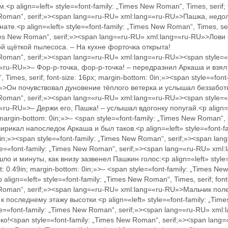
p align=«left» style=«font-family: „Times New Roman“, Times, serif; f
w Roman“, serif;»><span lang=«ru-RU» xml:lang=«ru-RU»>Пашка, недо
е.<p align=«left» style=«font-family: „Times New Roman“, Times, seri
Times New Roman“, serif;»><span lang=«ru-RU» xml:lang=«ru-RU»>Лови
ой щёткой пылесоса. – На кухне форточка открыта!
 Roman“, serif;»><span lang=«ru-RU» xml:lang=«ru-RU»><span style=«
=«ru-RU»>– Фор-р-точка, фор-р-точка! – передразнил Аркаша и взял к
 Times, serif; font-size: 16px; margin-bottom: 0in;»><span style=«fon
U»>Он почувствовал дуновение тёплого ветерка и услышал беззабо
 Roman“, serif;»><span lang=«ru-RU» xml:lang=«ru-RU»><span style=«
«ru-RU»>– Держи его, Пашка! – услышал вдогонку попугай.<p align=«l
; margin-bottom: 0in;»>– <span style=«font-family: „Times New Roman“
ирикал напоследок Аркаша и был таков.<p align=«left» style=«font-f
: 0in;»><span style=«font-family: „Times New Roman“, serif;»><span 
e=«font-family: „Times New Roman“, serif;»><span lang=«ru-RU» xml
ло и минуты, как внизу зазвенел Пашкин голос:<p align=«left» style
left: 0.49in; margin-bottom: 0in;»>– <span style=«font-family: „Times 
lign=«left» style=«font-family: „Times New Roman“, Times, serif; font
w Roman“, serif;»><span lang=«ru-RU» xml:lang=«ru-RU»>Мальчик пол
последнему этажу высотки.<p align=«left» style=«font-family: „Times
yle=«font-family: „Times New Roman“, serif;»><span lang=«ru-RU» x
о!<span style=«font-family: „Times New Roman“, serif;»><span lang