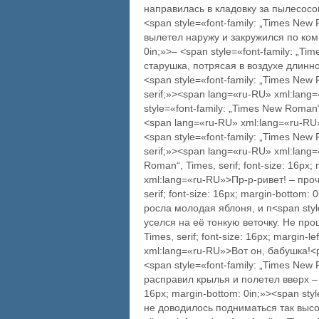
направилась в кладовку за пылесосом.<
<span style=«font-family: „Times Ne
вылетел наружу и закружился по комнат
0in;»>– <span style=«font-family: „
старушка, потрясая в воздухе длинн
<span style=«font-family: „Times New
serif;»><span lang=«ru-RU» xml:lang
style=«font-family: „Times New Roman“,
<span lang=«ru-RU» xml:lang=«ru-R
<span style=«font-family: „Times New
serif;»><span lang=«ru-RU» xml:lang=
Roman“, Times, serif; font-size: 16px
xml:lang=«ru-RU»>Пр-р-ривет! – проч
serif; font-size: 16px; margin-bottom
росла молодая яблоня, и п<span styl
уселся на её тонкую веточку. Не прош
Times, serif; font-size: 16px; margin-
xml:lang=«ru-RU»>Вот он, бабушка!<p a
<span style=«font-family: „Times Ne
расправил крылья и полетел вверх – к 
16px; margin-bottom: 0in;»><span st
не доводилось подниматься так высок