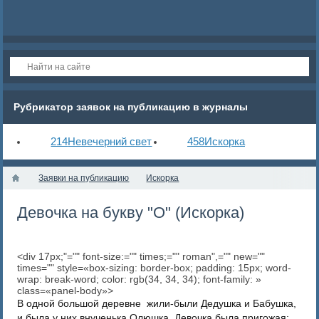
Рубрикатор заявок на публикацию в журналы
214
Невечерний свет
458
Искорка
Заявки на публикацию
Искорка
Девочка на букву "О" (Искорка)
<div 17px;"="" font-size:="" times;="" roman",="" new=""
times="" style=«box-sizing: border-box; padding: 15px; word-
wrap: break-word; color: rgb(34, 34, 34); font-family: »
class=«panel-body»>
В одной большой деревне жили-были Дедушка и Бабушка,
и была у них внученька Олюшка. Девочка была пригожая: