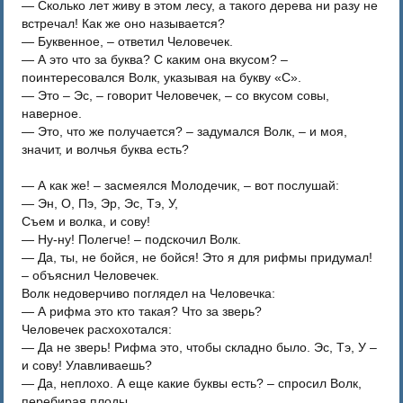
— Сколько лет живу в этом лесу, а такого дерева ни разу не
встречал! Как же оно называется?
— Буквенное, – ответил Человечек.
— А это что за буква? С каким она вкусом? –
поинтересовался Волк, указывая на букву «С».
— Это – Эс, – говорит Человечек, – со вкусом совы,
наверное.
— Это, что же получается? – задумался Волк, – и моя,
значит, и волчья буква есть?
— А как же! – засмеялся Молодечик, – вот послушай:
— Эн, О, Пэ, Эр, Эс, Тэ, У,
Съем и волка, и сову!
— Ну-ну! Полегче! – подскочил Волк.
— Да, ты, не бойся, не бойся! Это я для рифмы придумал!
– объяснил Человечек.
Волк недоверчиво поглядел на Человечка:
— А рифма это кто такая? Что за зверь?
Человечек расхохотался:
— Да не зверь! Рифма это, чтобы складно было. Эс, Тэ, У –
и сову! Улавливаешь?
— Да, неплохо. А еще какие буквы есть? – спросил Волк,
перебирая плоды.