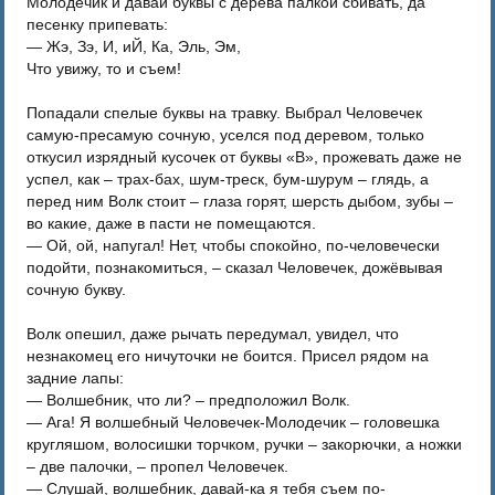
Молодечик и давай буквы с дерева палкой сбивать, да
песенку припевать:
— Жэ, Зэ, И, иЙ, Ка, Эль, Эм,
Что увижу, то и съем!
Попадали спелые буквы на травку. Выбрал Человечек
самую-пресамую сочную, уселся под деревом, только
откусил изрядный кусочек от буквы «В», прожевать даже не
успел, как – трах-бах, шум-треск, бум-шурум – глядь, а
перед ним Волк стоит – глаза горят, шерсть дыбом, зубы –
во какие, даже в пасти не помещаются.
— Ой, ой, напугал! Нет, чтобы спокойно, по-человечески
подойти, познакомиться, – сказал Человечек, дожёвывая
сочную букву.
Волк опешил, даже рычать передумал, увидел, что
незнакомец его ничуточки не боится. Присел рядом на
задние лапы:
— Волшебник, что ли? – предположил Волк.
— Ага! Я волшебный Человечек-Молодечик – головешка
кругляшом, волосишки торчком, ручки – закорючки, а ножки
– две палочки, – пропел Человечек.
— Слушай, волшебник, давай-ка я тебя съем по-