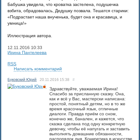
Бабушка увидела, что кроватка застелена, подушечка
взбита, обрадовалась, Дедушку позвала. Тешатся старики:
«Подрастает наша внученька, будет она и красавица, и
умница!»
Иллюстрация автора.
12.11.2016
10:33
Ирина Пантелеева
RSS
Написать комментарий
Буковский Юрий
20.11.2016
15:38
#
Здравствуйте, уважаемая Ирина!
Спасибо за присланную сказку. Она,
как и всё у Вас, мастерски написана:
простой, понятный детям, но в то же
время красочный язык, отличные
диалоги. Правда приём со сном,
конечно же, банален, и кажется, что
сказка сделана под одну конкретную
девочку, чтобы её напугать и заставить
выполнять домашние обязанности,
распорядок дня. Конкретика в искусстве