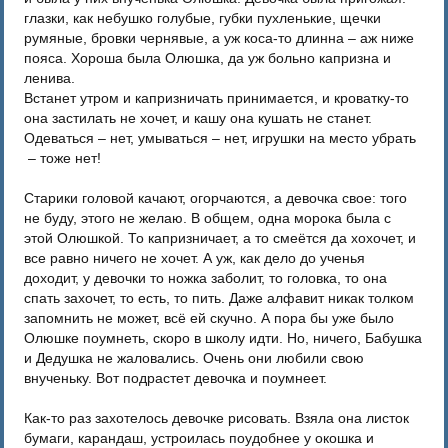
глазки, как небушко голубые, губки пухленькие, щечки
румяные, бровки чернявые, а уж коса-то длинна – аж ниже
пояса. Хороша была Олюшка, да уж больно капризна и
ленива.
Встанет утром и капризничать принимается, и кроватку-то
она застилать не хочет, и кашу она кушать не станет.
Одеваться – нет, умываться – нет, игрушки на место убрать
– тоже нет!
Старики головой качают, огорчаются, а девочка свое: того
не буду, этого не желаю. В общем, одна морока была с
этой Олюшкой. То капризничает, а то смеётся да хохочет, и
все равно ничего не хочет. А уж, как дело до ученья
доходит, у девочки то ножка заболит, то головка, то она
спать захочет, то есть, то пить. Даже алфавит никак толком
запомнить не может, всё ей скучно. А пора бы уже было
Олюшке поумнеть, скоро в школу идти. Но, ничего, Бабушка
и Дедушка не жаловались. Очень они любили свою
внученьку. Вот подрастет девочка и поумнеет.
Как-то раз захотелось девочке рисовать. Взяла она листок
бумаги, карандаш, устроилась поудобнее у окошка и