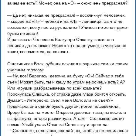
зачем ее есть? Может, она на «О» – о-о-очень прекрасная?
— Да нет, никакая не прекрасная! – воскликнул Человечек,
– скорее на «Н» – неряха и на «Л» – ленивица. За что не
возьмется, все у нее из рук валится! Учиться не хочет, даже
буквы не знает!
И рассказал Человечек Волку про Олюшку, какая она
ленивая да неловкая. Ничего-то она не умеет, а учиться не
хочет, все смеется, да хохочет.
Ощетинился Волк, зубищи оскалил и зарычал самым своим
ужасным голосом:
— Ну, все! Берегись, девочка на букву «О»! Сейчас я тебя
съем! Может быть, ты и кашу по утрам не хочешь есть? А?
Или игрушки разбрасываешь по всей комнате?
Проснулась Олюшка, от страха даже глаза боится открыть.
Думает: «Интересно, съел меня Волк или не съел?»
Подвигала она одной рукой, другой, ногой пошевелила.
Вроде бы все на месте. Открыла девочка глаза, из постели
выпрыгнула, шторы раздвинула. А там – Солнышко светит
вовсю! Улыбнулась Олюшка Солнышку и пропела:
— Солнышко, солнышко, сделай так, чтобы я не ленилась и