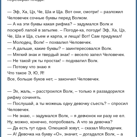
— Эф, Ха, Цэ, Че, Ша и Ща. Вот они, смотри! – разложил
Человечек сочные буквы перед Волком.
— А на эти буквы какая рифма? – задумался Волк и
поскреб лапой в затылке. – Погоди-ка, погоди! Эф, Ха, Цэ,
Че, Ша и Ща, съем и карпа, и леща! Вот! Сам придумал!
— Молодец, Волк! – похвалил Человечек.
— А дальше, какие буквы? – заинтересовался Волк.
— Мягкий знак и твердый знак! – весело запел Человечек.
— Не такой уж ты простак! – подхватил Волк.
— Потому что знаю я
Что такое Э, Ю, Я!
Все, больше буков нет, – закончил Человечек.
— Эх, жаль, – расстроился Волк, – только я раззадорился
рифму сочинять.
— Послушай, а ты можешь одну девочку съесть? – спросил
Человечек.
— Не знаю, – задумался Волк, – я девчонок ни разу не ел.
Ну, можно, конечно, попробовать. А что за девочка?
— Да есть тут одна. Олюшкой зовут, – сказал Молодечик.
— А! Девочка на букву «О», значит, – догадался Волк, – а