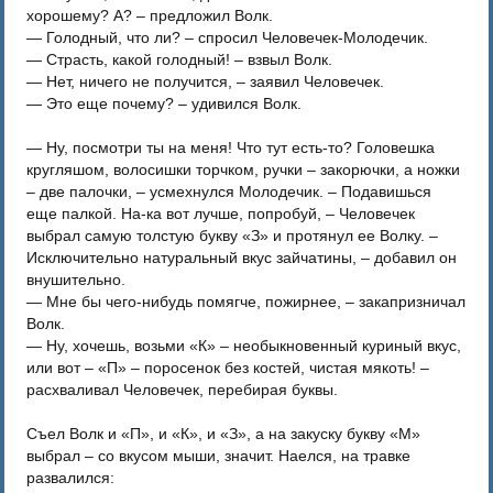
хорошему? А? – предложил Волк.
— Голодный, что ли? – спросил Человечек-Молодечик.
— Страсть, какой голодный! – взвыл Волк.
— Нет, ничего не получится, – заявил Человечек.
— Это еще почему? – удивился Волк.
— Ну, посмотри ты на меня! Что тут есть-то? Головешка
кругляшом, волосишки торчком, ручки – закорючки, а ножки
– две палочки, – усмехнулся Молодечик. – Подавишься
еще палкой. На-ка вот лучше, попробуй, – Человечек
выбрал самую толстую букву «З» и протянул ее Волку. –
Исключительно натуральный вкус зайчатины, – добавил он
внушительно.
— Мне бы чего-нибудь помягче, пожирнее, – закапризничал
Волк.
— Ну, хочешь, возьми «К» – необыкновенный куриный вкус,
или вот – «П» – поросенок без костей, чистая мякоть! –
расхваливал Человечек, перебирая буквы.
Съел Волк и «П», и «К», и «З», а на закуску букву «М»
выбрал – со вкусом мыши, значит. Наелся, на травке
развалился: