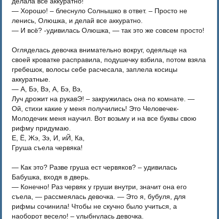
делала все аккуратно!
— Хорошо! – блеснуло Солнышко в ответ. – Просто не
ленись, Олюшка, и делай все аккуратно.
— И всё? -удивилась Олюшка, — так это же совсем просто!
Огляделась девочка внимательно вокруг, одеяльце на
своей кроватке расправила, подушечку взбила, потом взяла
гребешок, волосы себе расчесала, заплела косицы
аккуратные.
— А, Бэ, Вэ, А, Бэ, Вэ,
Луч дрожит на рукавЭ! – закружилась она по комнате. —
Ой, стихи какие у меня получились! Это Человечек-
Молодечик меня научил. Вот возьму и на все буквы свою
рифму придумаю.
Е, Ё, Жэ, Зэ, И, иЙ, Ка,
Груша съела червяка!
— Как это? Разве груша ест червяков? – удивилась
Бабушка, входя в дверь.
— Конечно! Раз червяк у груши внутри, значит она его
съела, — рассмеялась девочка. — Это я, бубуля, для
рифмы сочинила! Чтобы не скучно было учиться, а
наоборот весело! – улыбнулась девочка.