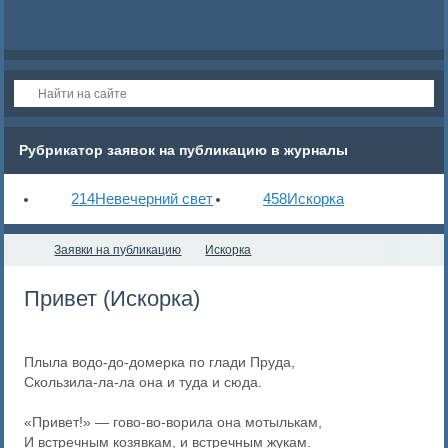
Рубрикатор заявок на публикацию в журналы
214
Невечерний свет
458
Искорка
Заявки на публикацию
Искорка
Привет (Искорка)
Плыла водо-до-домерка по глади Пруда,
Скользила-ла-ла она и туда и сюда.
«Привет!» — гово-во-ворила она мотылькам,
И встречным козявкам, и встречным жукам.