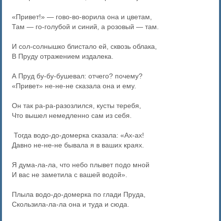
«Привет!» — гово-во-ворила она и цветам,
Там — го-голубой и синий, а розовый — там.
И сол-солнышко блистало ей, сквозь облака,
В Пруду отражением издалека.
А Пруд бу-бу-бушевал: отчего? почему?
«Привет» не-не-не сказала она и ему.
Он так ра-ра-разозлился, кусты теребя,
Что вышел немедленно сам из себя.
Тогда водо-до-домерка сказала: «Ах-ах!
Давно не-не-не бывала я в ваших краях.
Я дума-ла-ла, что небо плывет подо мной
И вас не заметила с вашей водой».
Плыла водо-до-домерка по глади Пруда,
Скользила-ла-ла она и туда и сюда.