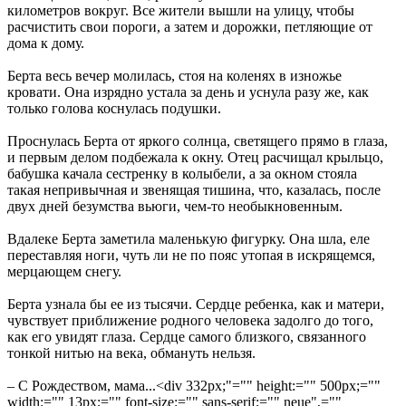
километров вокруг. Все жители вышли на улицу, чтобы
расчистить свои пороги, а затем и дорожки, петляющие от
дома к дому.
Берта
весь вечер молилась, стоя на коленях в изножье
кровати. Она изрядно устала за день и уснула разу же, как
только голова коснулась подушки.
Проснулась Берта от яркого солнца, светящего прямо в глаза,
и первым делом подбежала к окну. Отец расчищал крыльцо,
бабушка качала сестренку в колыбели, а за окном стояла
такая непривычная и звенящая тишина, что, казалась, после
двух дней безумства вьюги, чем-то необыкновенным.
Вдалеке Берта заметила маленькую фигурку. Она шла, еле
переставляя ноги, чуть ли не по пояс утопая в искрящемся,
мерцающем снегу.
Берта узнала бы ее из тысячи. Сердце ребенка, как и матери,
чувствует приближение родного человека задолго до того,
как его увидят глаза. Сердце самого близкого, связанного
тонкой нитью на века, обмануть нельзя.
– С Рождеством, мама...<div 332px;"="" height:="" 500px;=""
width:="" 13px;="" font-size:="" sans-serif;="" neue",=""