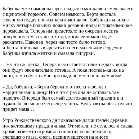
Бабушка уже намолола фунт сладкого миндаля и смешала его
с щепоткой горького. Совсем немного.
Берта
достала
сахарную пудру и высыпала к миндалю. Бабушка вылила в
миску четыре больших ложки розовой воды и тщательно все
перемешала. Теперь им предстояло по очереди месить
полученную массу до тех пор, когда ее можно будет
раскатать. Наконец, через час тесто было готово,
и
Берта
принялась вырезать из него маленькие сердечки.
Бабушка взбила желтки и смазала фигурки.
– Ну что ж, детка. Теперь нам остается только ждать, когда
они будут окончательно готовы. А пока поставь-ка их на
окно, там сейчас самое прохладное место в нашем доме.
– Да, бабушка, -
Берта
бережно отнесла тарелку с
марципанами к окну. Но в этот раз она не осталась там
надолго. Впереди был самый долгожданный праздник и
нужно было много чего еще успеть. Ведь завтра обязательно
придет мама…
Утро Рождественского дня оказалось для жителей деревни
по-настоящему праздничным. От метели не осталось и следа,
кроме разве что огромного полотна белоснежного,
слепящего глаза, снега, раскинувшегося на много