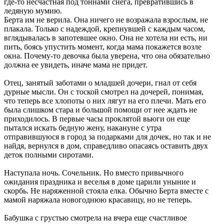
где-то несчастная под тоннами снега, превратившись в
ледяную мумию.
Берта
им не верила. Она ничего не возражала взрослым, не
плакала. Только с надеждой, крепнувшей с каждым часом,
вглядывалась в запотевшее окно. Она не хотела ни есть, ни
пить, боясь упустить момент, когда мама покажется возле
окна. Почему-то девочка была уверена, что она обязательно
должна ее увидеть, иначе мама не придет.
Отец, занятый заботами о младшей дочери, гнал от себя
дурные мысли. Он с тоской смотрел на дочерей, понимая,
что теперь все хлопоты о них лягут на его плечи. Мать его
была слишком стара и большой помощи от нее ждать не
приходилось. В первые часы проклятой вьюги он еще
пытался искать бедную жену, накануне с утра
отправившуюся в город за подарками для дочек, но так и не
найдя, вернулся в дом, справедливо опасаясь оставить двух
деток полными сиротами.
Наступала ночь. Сочельник. Но вместо привычного
ожидания праздника и веселья в доме царили уныние и
скорбь. Не наряженной стояла елка. Обычно
Берта
вместе с
мамой наряжала новогоднюю красавицу, но не теперь.
Бабушка с грустью смотрела на вчера еще счастливое