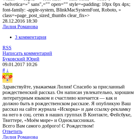
«helvetica=»" sans",="" open="" style=«padding: 10px 0px 4px;
font-family: -apple-system, BlinkMacSystemFont, Roboto, »
class=«page_post_sized_thumbs clear_fix»>
28.12.2016
18:30
Лилия Романова
3 комментария
RSS
Написать комментарий
Буковский Юрий
09.01.2017
10:26
#
↓
Здравствуйте, уважаемая Лилия! Спасибо за присланный
рождественский рассказ. Он написан увлекательно, хорошим
литературным языком и счастливо кончается — как и
должно быть в рождественском рассказе. Я опубликую Ваш
рассказ на сайте журнала «Искорка» и дам ссылку-рекламку
на него в соц. сетях в наших группах В Контакте, Фейсбуке,
Твиттере, «Моём мире» и Одноклассниках.
Всего Вам самого доброго! С Рождеством!
Ответить
Лилия Романова