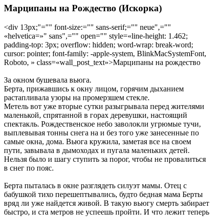
Марципаны на Рождество (Искорка)
<div 13px;"="" font-size:="" sans-serif;="" neue",=""
«helvetica=»" sans",="" open="" style=«line-height: 1.462;
padding-top: 3px; overflow: hidden; word-wrap: break-word;
cursor: pointer; font-family: -apple-system, BlinkMacSystemFont,
Roboto, » class=«wall_post_text»>Марципаны на рождество
За окном бушевала вьюга.
Берта
, прижавшись к окну лицом, горячим дыханием
растапливала узоры на промерзшем стекле.
Метель вот уже вторые сутки разыгрывала перед жителями
маленькой, спрятанной в горах деревушки, настоящий
спектакль. Рождественское небо заволокли угрюмые тучи,
выплевывая тонны снега на и без того уже занесенные по
самые окна, дома. Вьюга кружила, заметая все на своем
пути, завывала в дымоходах и пугала маленьких детей.
Нельзя было и шагу ступить за порог, чтобы не провалиться
в снег по пояс.
Берта
пыталась в окне разглядеть силуэт мамы. Отец с
бабушкой тихо перешептывались, будто бедная мама Берты
вряд ли уже найдется живой. В такую вьюгу смерть забирает
быстро, и ста метров не успеешь пройти. И что лежит теперь