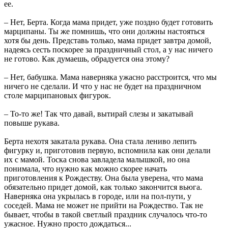
ее.
– Нет,
Берта
. Когда мама придет, уже поздно будет готовить
марципаны. Ты же помнишь, что они должны настояться
хотя бы день. Представь только, мама придет завтра домой,
надеясь сесть поскорее за праздничный стол, а у нас ничего
не готово. Как думаешь, обрадуется она этому?
– Нет, бабушка. Мама наверняка ужасно расстроится, что мы
ничего не сделали. И что у нас не будет на праздничном
столе марципановых фигурок.
– То-то же! Так что давай, вытирай слезы и закатывай
повыше рукава.
Берта
нехотя закатала рукава. Она стала лениво лепить
фигурку и, приготовив первую, вспомнила как они делали
их с мамой. Тоска снова завладела малышкой, но она
понимала, что нужно как можно скорее начать
приготовления к Рождеству. Она была уверена, что мама
обязательно придет домой, как только закончится вьюга.
Наверняка она укрылась в городе, или на пол-пути, у
соседей. Мама не может не прийти на Рождество. Так не
бывает, чтобы в такой светлый праздник случалось что-то
ужасное. Нужно просто дождаться...