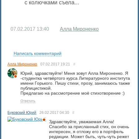
с колючками съела...
07.02.2017
13:40
Алла Мироненко
RS
Написать комментарий
Алла Мироненко
07.02.2017
19:21
#
Юрий, здравствуйте! Меня зовут Алла Мироненко. Я
-студентка четвёртого курса Литературного института
имени Горького. Пишу стихи, прозу, занимаюсь также
публицистикой.
Предлагаю на рассмотрение моё стихотворение :)
Ответить
Буковский Юрий
26.02.2017
04:30
#
Здравствуйте, уважаемая Алла!
Спасибо за присланный стих, он очень
интересен, я отложу его в портфель
редакции. Может быть, чуть-чуть режет