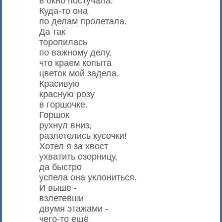
в окно постучала:
Куда-то она
по делам пролетала.
Да так
торопилась
по важному делу,
что краем копыта
цветок мой задела.
Красивую
красную розу
в горшочке.
Горшок
рухнул вниз,
разлетелись кусочки!
Хотел я за хвост
ухватить озорницу,
да быстро
успела она уклониться.
И выше -
взлетевши
двумя этажами -
чего-то ещё