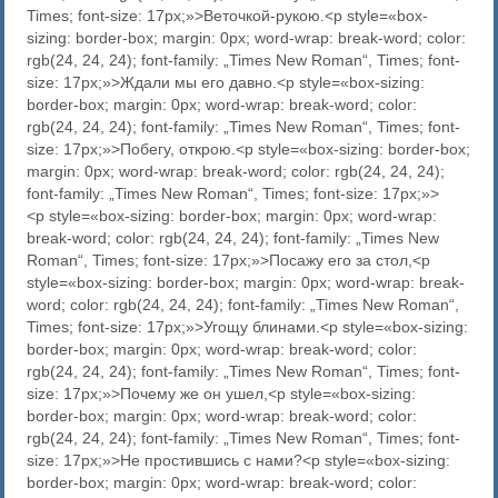
Times; font-size: 17px;»>Веточкой-рукою.<p style=«box-
sizing: border-box; margin: 0px; word-wrap: break-word; color:
rgb(24, 24, 24); font-family: „Times New Roman“, Times; font-
size: 17px;»>Ждали мы его давно.<p style=«box-sizing:
border-box; margin: 0px; word-wrap: break-word; color:
rgb(24, 24, 24); font-family: „Times New Roman“, Times; font-
size: 17px;»>Побегу, открою.<p style=«box-sizing: border-box;
margin: 0px; word-wrap: break-word; color: rgb(24, 24, 24);
font-family: „Times New Roman“, Times; font-size: 17px;»>
<p style=«box-sizing: border-box; margin: 0px; word-wrap:
break-word; color: rgb(24, 24, 24); font-family: „Times New
Roman“, Times; font-size: 17px;»>Посажу его за стол,<p
style=«box-sizing: border-box; margin: 0px; word-wrap: break-
word; color: rgb(24, 24, 24); font-family: „Times New Roman“,
Times; font-size: 17px;»>Угощу блинами.<p style=«box-sizing:
border-box; margin: 0px; word-wrap: break-word; color:
rgb(24, 24, 24); font-family: „Times New Roman“, Times; font-
size: 17px;»>Почему же он ушел,<p style=«box-sizing:
border-box; margin: 0px; word-wrap: break-word; color:
rgb(24, 24, 24); font-family: „Times New Roman“, Times; font-
size: 17px;»>Не простившись с нами?<p style=«box-sizing:
border-box; margin: 0px; word-wrap: break-word; color: