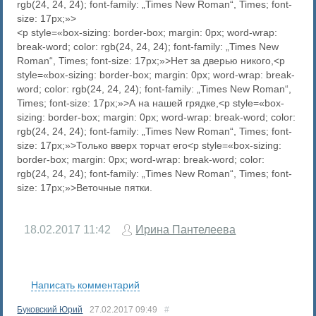
rgb(24, 24, 24); font-family: „Times New Roman“, Times; font-
size: 17px;»>
<p style=«box-sizing: border-box; margin: 0px; word-wrap:
break-word; color: rgb(24, 24, 24); font-family: „Times New
Roman“, Times; font-size: 17px;»>Нет за дверью никого,<p
style=«box-sizing: border-box; margin: 0px; word-wrap: break-
word; color: rgb(24, 24, 24); font-family: „Times New Roman“,
Times; font-size: 17px;»>А на нашей грядке,<p style=«box-
sizing: border-box; margin: 0px; word-wrap: break-word; color:
rgb(24, 24, 24); font-family: „Times New Roman“, Times; font-
size: 17px;»>Только вверх торчат его<p style=«box-sizing:
border-box; margin: 0px; word-wrap: break-word; color:
rgb(24, 24, 24); font-family: „Times New Roman“, Times; font-
size: 17px;»>Веточные пятки.
18.02.2017
11:42
Ирина Пантелеева
RS
Написать комментарий
Буковский Юрий
27.02.2017
09:49
#