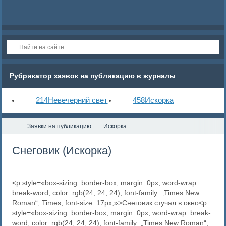
Рубрикатор заявок на публикацию в журналы
214
Невечерний свет
458
Искорка
Заявки на публикацию
Искорка
Снеговик (Искорка)
<p style=«box-sizing: border-box; margin: 0px; word-wrap:
break-word; color: rgb(24, 24, 24); font-family: „Times New
Roman“, Times; font-size: 17px;»>Снеговик стучал в окно<p
style=«box-sizing: border-box; margin: 0px; word-wrap: break-
word; color: rgb(24, 24, 24); font-family: „Times New Roman“,