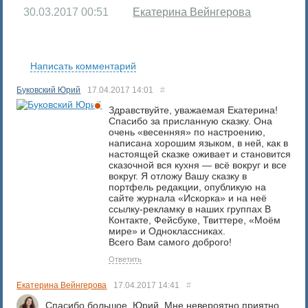
30.03.2017
00:51
Екатерина Вейнгерова
RS
Написать комментарий
Буковский Юрий
17.04.2017
14:01
#
Здравствуйте, уважаемая Екатерина!
Спасибо за присланную сказку. Она
очень «весенняя» по настроению,
написана хорошим языком, в ней, как в
настоящей сказке оживает и становится
сказочной вся кухня — всё вокруг и все
вокруг. Я отложу Вашу сказку в
портфель редакции, опубликую на
сайте журнала «Искорка» и на неё
ссылку-рекламку в наших группах В
Контакте, Фейсбуке, Твиттере, «Моём
мире» и Одноклассниках.
Всего Вам самого доброго!
Ответить
Екатерина Вейнгерова
17.04.2017
14:41
#
Спасибо большое, Юрий. Мне невероятно приятно.