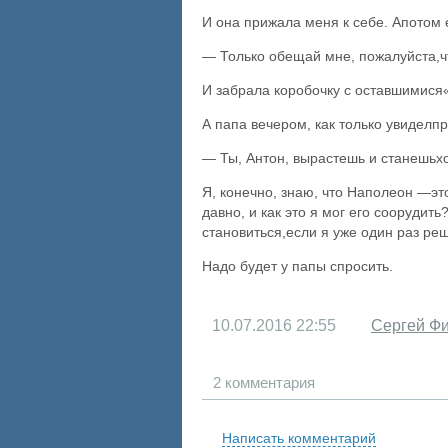
И она прижала меня к себе. Апотом 
— Только обещай мне, пожалуйста,ч
И забрала коробочку с оставшимися«
А папа вечером, как только увиделпр
— Ты, Антон, вырастешь и станешьх
Я, конечно, знаю, что Наполеон —это
давно, и как это я мог его соорудит
становиться,если я уже один раз ре
Надо будет у папы спросить.
10.07.2016
22:55
Сергей Ф
2 комментария
Написать комментарий