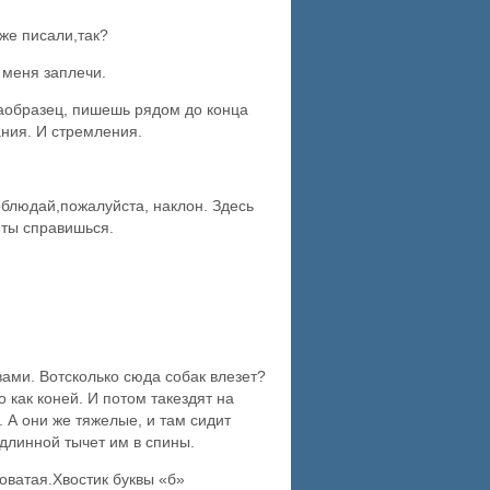
же писали,так?
 меня заплечи.
 наобразец, пишешь рядом до конца
ания. И стремления.
соблюдай,пожалуйста, наклон. Здесь
, ты справишься.
вами. Вотсколько сюда собак влезет?
о как коней. И потом такездят на
и. А они же тяжелые, и там сидит
 длинной тычет им в спины.
оватая.Хвостик буквы «б»