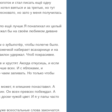
оготок и стал писать ещё одну
отел взяться и за третью, но тут
тесновато, но зато у меня получилась
ышло ещё лучше.Я понапихал их целый
 Лежал бы на своём любимом диване
м о зубыпотёр, чтобы полегче было.
ложечкой набирает всахарнице и на
аклон удержал. Чтоб покрасивее.
и хрустят. Акогда откусишь, и если
чше всех. И с яблоками, и
 чаем запивать. Но только чтобы
, может, я илишние понаставил. А
оин. Он всех-превсех побеждал. А
доски чужой цвет. И я у папы часто
 уже всеостальные слова закончатся.