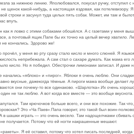
лезла за нижнюю линию. Яполюбовался, покусал ручку, отступил с н
 не щенок какой-нибудь, а настоящая ездовая, как потелевизору. Я х
овой строки и засунул туда целых пять собак. Может, им там и было
ас впуть.
 как я ловко с этими собаками обошёлся. А с газетами у меня в
вовсе, а почтовый ящик.Папе бы их точно на целый вечер хватило.
и не кончались. Здорово же!
прочёл, у меня во рту сразу стало кисло и много слюней. Я языко
 кислость неприбежала. А сам стал о сахаре думать. Как мама его 
было кисло. Но я победил. Обестрочки лимонами записал. И даже н
 начались «яблоко» и «пирог». Яблоки я очень люблю. Они сладкие 
равно вкусные, дажекогда тёмные. А пироги мама вообще делает лу
ываются они почему-то все одинаково. «Шарлотка».Их очень хорошо
 один не так люблю. А вот когда все вместе — это вообще вкуснота.
путался. Там крючочков больше всего, и они все похожие. Так что
доровская? Это «Ча Паев».Папа говорит, это такой был воин-полков
А в шашки играть — это очень весело. Там надощелчками сбивать с 
не получается. Потому что ей ногти накрашенные мешают.
 «ракеты». Я её оставил, потому что хотел писать последней, когда