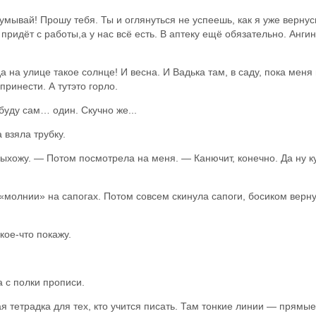
ывай! Прошу тебя. Ты и оглянуться не успеешь, как я уже вернусь
 придёт с работы,а у нас всё есть. В аптеку ещё обязательно. Анги
а на улице такое солнце! И весна. И Вадька там, в саду, пока меня 
ринести. А тутэто горло.
буду сам… один. Скучно же...
взяла трубку.
ыхожу. — Потом посмотрела на меня. — Канючит, конечно. Да ну к
«молнии» на сапогах. Потом совсем скинула сапоги, босиком верн
кое-что покажу.
 с полки прописи.
ая тетрадка для тех, кто учится писать. Там тонкие линии — прямые