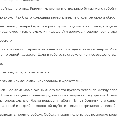
сейчас не о них. Крючки, кружочки и отдельные буквы мы с тобой у
ло зябко. Как будто холодный ветер влетел в открытое окно и обнял
— Значит, теперь берёшь в руки ручку, садишься на стул и, глядя
о разпоместится, столько и пишешь. А я вернусь и оценю твои стар
росил я.
а эти линии старайся не вылезать. Вот здесь, внизу и вверху. И 
 не по одной, авместе. Если в тебе есть стремление к совершенству
я.
 — Увидишь, это интересно.
с этими «лимонами», «пирогами» и «ракетами».
иси. Всё-таки мама очень много места пустого оставила между сло
 Я как-то виделпо телевизору, как собак запрягают в упряжки. Прям
ак ненормальные. Языки повысунут ибегут. Тянут, бедняги, эти санк
ахальный и гадкий, в мохнатой шубе, и только покрикиваети палкой
 выводить первую собаку. Собака у меня получилась немножко крив