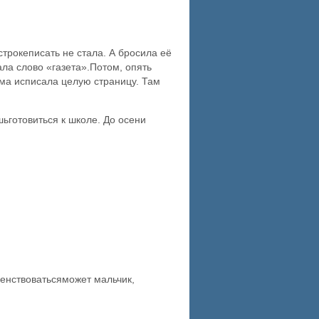
строкеписать не стала. А бросила её
ла слово «газета».Потом, опять
ама исписала целую страницу. Там
шьготовиться к школе. До осени
шенствоватьсяможет мальчик,