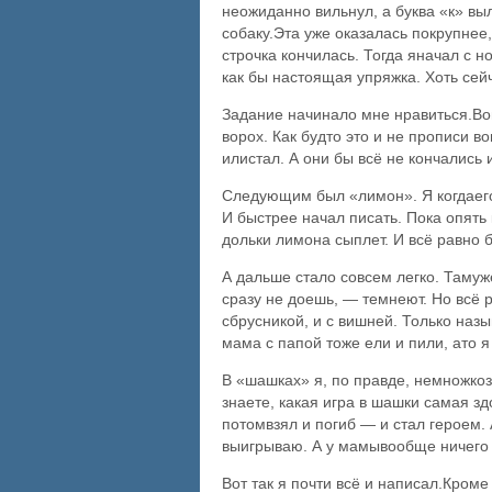
неожиданно вильнул, а буква «к» вы
собаку.Эта уже оказалась покрупнее,
строчка кончилась. Тогда яначал с н
как бы настоящая упряжка. Хоть сейч
Задание начинало мне нравиться.Вон
ворох. Как будто это и не прописи 
илистал. А они бы всё не кончались 
Следующим был «лимон». Я когдаего 
И быстрее начал писать. Пока опять
дольки лимона сыплет. И всё равно 
А дальше стало совсем легко. Тамуже
сразу не доешь, — темнеют. Но всё 
сбрусникой, и с вишней. Только наз
мама с папой тоже ели и пили, ато я
В «шашках» я, по правде, немножкоза
знаете, какая игра в шашки самая з
потомвзял и погиб — и стал героем. 
выигрываю. А у мамывообще ничего 
Вот так я почти всё и написал.Кроме