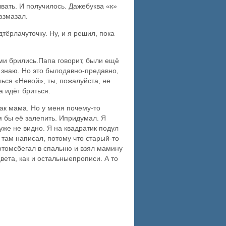
ывать. И получилось. Дажебуква «к»
азмазал.
тёрлачуточку. Ну, и я решил, пока
ими брились.Папа говорит, были ещё
е знаю. Но это былодавно-предавно,
ься «Невой», ты, пожалуйста, не
а идёт бриться.
как мама. Но у меня почему-то
м бы её залепить. Ипридумал. Я
уже не видно. Я на квадратик подул
 там написал, потому что старый-то
 потомсбегал в спальню и взял мамину
цвета, как и остальныепрописи. А то