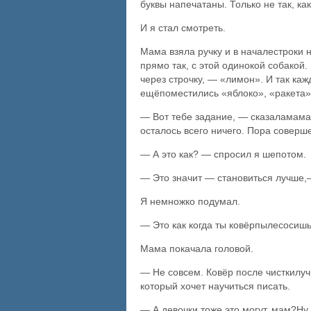
буквы напечатаны. Только не так, как 
И я стал смотреть.
Мама взяла ручку и в началестроки 
прямо так, с этой одинокой собакой
через строчку, — «лимон». И так ка
ещёпоместились «яблоко», «ракета»
— Вот тебе задание, — сказаламама, 
осталось всего ничего. Пора соверш
— А это как? — спросил я шепотом.
— Это значит — становиться лучше
Я немножко подумал.
— Это как когда ты ковёрпылесосишь
Мама покачала головой.
— Не совсем. Ковёр после чисткилуч
который хочет научиться писать.
— А девочки тоже это могут, мам?Н