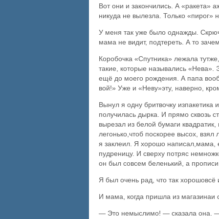
Вот они и закончились. А «ракета» а
никуда не вылезла. Только «пирог» н
У меня так уже было однажды. Скрюч
мама не видит, подтереть. А то заче
Коробочка «Спутника» лежала тутже,
такие, которые назывались «Нева». Э
ещё до моего рождения. А папа вооб
вой!» Уже и «Неву»эту, наверно, кром
Вынул я одну бритвочку изпакетика и
получилась дырка. И прямо сквозь ст
вырезал из белой бумаги квадратик,
легонько,чтоб поскорее высох, взял
я заклеил. Я хорошо написал,мама, е
пудреницу. И сверху потряс немножко
он был совсем беленький, а прописи
Я был очень рад, что так хорошовсё 
И мама, когда пришла из магазинаи 
— Это немыслимо! — сказала она. 