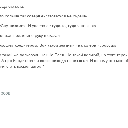
ещё сказала:
то больше так совершенствоваться не будешь.
Спутниками». И унесла ее куда-то, куда я не знаю.
описи, пожал мне руку и сказал:
орошим кондитером. Вон какой знатный «наполеон» соорудил!
 такой же полковоин, как Ча Паев. Не такой великий, но тоже геро
ь? А про Кондитера яи вовсе никогда не слышал. И почему это мне 
шил стать космонавтом?
ирсов