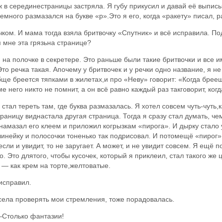
ж в серединестраницы застряла. Я губу прикусил и давай её выпис
емного размазался на букве «р».Это я его, когда «ракету» писал, р
ком. И мама тогда взяла бритвочку «Спутник» и всё исправила. Под
м мне эта грязьна странице?
 на полочке в секретере. Это раньше были такие бритвочки и все 
то речка такая. Апочему у бритвочек и у речки одно название, я н
ще бреется тяпками в жилетах,и про «Неву» говорит: «Когда брееш
е него никто не помнит, а он всё равно каждый раз такговорит, когд
 стал тереть там, где буква размазалась. Я хотел совсем чуть-чуть,
раницу виднастала другая страница. Тогда я сразу стал думать, че
 намазал его клеем и приложил когрызкам «пирога». И дырку стало 
 линейку и полосочки тоненько так подрисовал. И потомещё «пирог»
сли и увидит, то не заругает. А может, и не увидит совсем. Я ещё
. Это длятого, чтобы кусочек, который я приклеил, стал такого же 
 — как крем на торте,желтоватые.
исправил.
села проверять мои стремления, тоже порадовалась.
—Столько фантазии!