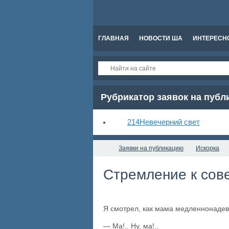
ГЛАВНАЯ
НОВОСТИ ША
ИНТЕРЕСН
Рубрикатор заявок на пуб
214
Невечерний свет
Заявки на публикацию
Искорка
Стремление к сов
Я смотрел, как мама медленнонадевае
— Ма!.. Ну, ма!..