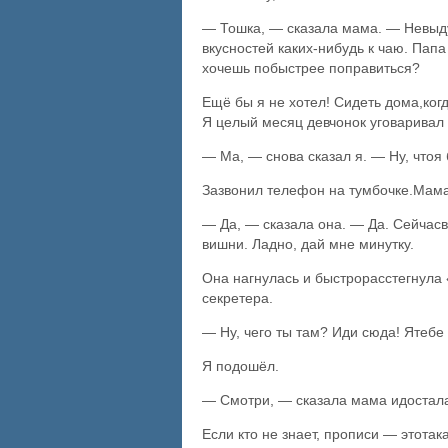
— Тошка, — сказала мама. — Невыдум
вкусностей каких-нибудь к чаю. Папа
хочешь побыстрее поправиться?
Ещё бы я не хотел! Сидеть дома,когд
Я целый месяц девчонок уговаривал п
— Ма, — снова сказал я. — Ну, чтоя 
Зазвонил телефон на тумбочке.Мама 
— Да, — сказала она. — Да. Сейчасв
вишни. Ладно, дай мне минутку.
Она нагнулась и быстрорасстегнула 
секретера.
— Ну, чего ты там? Иди сюда! Ятебе 
Я подошёл.
— Смотри, — сказала мама идостала
Если кто не знает, прописи — этотак