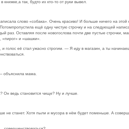
в книжке,а так, будто их кто-то от руки вывел.
написала слово «собака». Очень красиво! И больше ничего на этой 
. Потомпропустила ещё одну чистую строчку и на следующей написа
ждый раз. Оставляя после новогослова почти две пустые строчки, м
, «пирог» и «шашки».
и голос её стал ужасно строгим. — Я иду в магазин, а ты начинае
енствоваться.
,— объяснила мама.
? Он ведь становится чище? Ну и лучше.
ше не станет. Хотя пыли и мусора в нём будет поменьше. А совер
у… совершенствоваться?