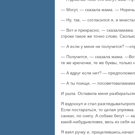
— Могут, — сказала мама. — Норечь 
— Ну, так, — согласился я, и мнеста
— Вот и прекрасно, — сказаламама. 
строки такое же точно слово. Скольк
— А если у меня не получится? —сп
— Получится, — сказала мама. —Вот з
те же крючочки, те же буквы, только
— А вдруг если нет? — предположил
— А ты поищи, — посоветоваламама.
И ушла. Оставила меня разбираться
Я вздохнул и стал разглядыватьпроп
Если постараться, то целая упряжка.
санках, по снегу. А собаки бегут — к
какой-нибудьчеловек, весь из себя н
Я взял ручку и, прицелившись,начал