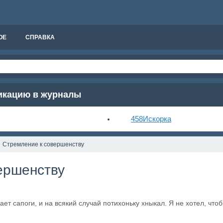
ОЕ
СПРАВКА
ликацию в журналы
458
Искорка
Стремление к совершенству
ершенству
т сапоги, и на всякий случай потихоньку хныкал. Я не хотел, что