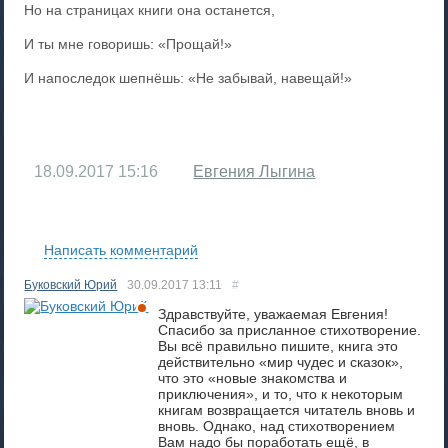
Но на страницах книги она останется,
И ты мне говоришь: «Прощай!»
И напоследок шепнёшь: «Не забывай, навещай!»
18.09.2017
15:16
Евгения Лыгина
RS
Написать комментарий
Буковский Юрий
30.09.2017
13:11
#
Здравствуйте, уважаемая Евгения!
Спасибо за присланное стихотворение.
Вы всё правильно пишите, книга это
действительно «мир чудес и сказок»,
что это «новые знакомства и
приключения», и то, что к некоторым
книгам возвращается читатель вновь и
вновь. Однако, над стихотворением
Вам надо бы поработать ещё, в