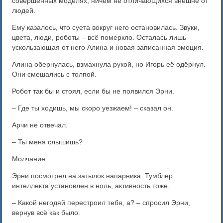
совершенных моделях, ничем не отличающихся внешне от
людей.
Ему казалось, что суета вокруг него остановилась. Звуки,
цвета, люди, роботы ‒ всё померкло. Осталась лишь
ускользающая от него Алина и новая записанная эмоция.
Алина обернулась, взмахнула рукой, но Игорь её одёрнул.
Они смешались с толпой.
Робот так бы и стоял, если бы не появился Эрни.
– Где ты ходишь, мы скоро уезжаем! – сказал он.
Арчи не отвечал.
– Ты меня слышишь?
Молчание.
Эрни посмотрел на затылок напарника. Тумблер
интеллекта установлен в ноль, активность тоже.
– Какой негодяй перестроил тебя, а? – спросил Эрни,
вернув всё как было.