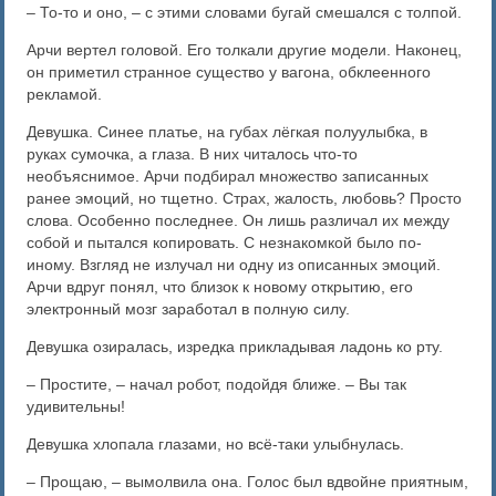
– То-то и оно, – с этими словами бугай смешался с толпой.
Арчи вертел головой. Его толкали другие модели. Наконец,
он приметил странное существо у вагона, обклеенного
рекламой.
Девушка. Синее платье, на губах лёгкая полуулыбка, в
руках сумочка, а глаза. В них читалось что-то
необъяснимое. Арчи подбирал множество записанных
ранее эмоций, но тщетно. Страх, жалость, любовь? Просто
слова. Особенно последнее. Он лишь различал их между
собой и пытался копировать. С незнакомкой было по-
иному. Взгляд не излучал ни одну из описанных эмоций.
Арчи вдруг понял, что близок к новому открытию, его
электронный мозг заработал в полную силу.
Девушка озиралась, изредка прикладывая ладонь ко рту.
– Простите, – начал робот, подойдя ближе. – Вы так
удивительны!
Девушка хлопала глазами, но всё-таки улыбнулась.
– Прощаю, – вымолвила она. Голос был вдвойне приятным,