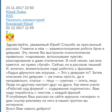
23.11.2017
22:50
Юрий Лойко
RSS
Написать комментарий
Буковский Юрий
02.12.2017
11:59
#
↓
Здравствуйте, уважаемый Юрий! Спасибо за присланный
рассказ. Главное в нём — взаимоотношение робота Арчи и
девушки. Эту линию Вы выстроили психологически
правильно: очарование, вспыхнувшее чувство,
разочарование и даже отключение. В этой линии, как мне
кажется, не нужен «бугай». Сейчас он в рассказе лишний.
И, конечно, внимательнее надо работать с фразами.
«Кадык дёрнулся как игрушка...» Это у девушки-то? Затем
описание это девушки — уж очень просто, да и
неправильно: платье — лицо — сумочка — опять лицо.
Люди по-другому смотрят друг на друга. Как меня учили:
«Работай над формой — содержание подтянется». Вам
надо поработать с текстом, с каждой фразой.
Я опубликую Ваш рассказ на сайте журнала «искорка» и
дам ссылку-рекламку на него в наших группах вы
интернете.
Всего Вам самого доброго!