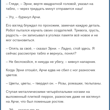
– Гляди, – Эрни, вертя квадратной головой, указал на
табло, – через тридцать минут отправится наш!
– Угу, – буркнул Арчи.
Его взгляд блуждал по прохожим, замечая каждую деталь.
Робот пытался изучать своих создателей. Тревога, грусть,
радость – он записывал в уголках памяти всё новое и не
мог остановиться.
– Опять за своё, – сказал Эрни. – Ладно, стой здесь. Я
сейчас рассмотрю табло и вернусь, понял?
– Не беспокойся, я никуда не убегу, – кивнул напарник.
Когда Эрни отошёл, Арчи едва не сбил с ног разносчик
цветов.
– Цветы, цветы, – твердил он. – Розы, ромашки, тюльпаны.
Ступая металлическими четырёхпалыми ногами на
выложенный плиткой перрон, разносчик даже не взглянул
на Арчи, что был поменьше ростом.
– Эй, – сказал кто-то.