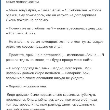
таким человеческим.
– Меня зовут Арчи, – сказал Арчи. – Я любопытен. – Робот
осёкся, ему показалось, что он чего-то не договаривает.
Очень похоже на поломку.
– Почему же вы любопытны? – поинтересовалась девушка.
– Я, кстати, Алина.
– Не знаю, – ответил помощник, хотя его мозг тут же выдал
ответ, что совсем недавно он знал.
– Простите, Арчи, но я потерялась, – извинилась Алина. – Я
решила ждать на месте, так будет проще меня найти.
– Я могу подождать с вами. Заодно, поговорим. Мой
напарник должен скоро появится. – Напарник! Арчи
вспомнил о своём обещании никуда не уходить!
– Хорошо, – сказала она.
Лицо девушки было поразительно красивым, губы чуть
приоткрыты. Она улыбнулась шире, при этом в её глаза
контрастировали полным равнодушием, смешанным с
опаской и недоумением.