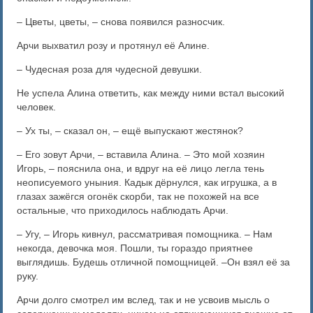
– Цветы, цветы, – снова появился разносчик.
Арчи выхватил розу и протянул её Алине.
– Чудесная роза для чудесной девушки.
Не успела Алина ответить, как между ними встал высокий
человек.
– Ух ты, – сказал он, – ещё выпускают жестянок?
– Его зовут Арчи, – вставила Алина. – Это мой хозяин
Игорь, ‒ пояснила она, и вдруг на её лицо легла тень
неописуемого уныния. Кадык дёрнулся, как игрушка, а в
глазах зажёгся огонёк скорби, так не похожей на все
остальные, что приходилось наблюдать Арчи.
– Угу, – Игорь кивнул, рассматривая помощника. – Нам
некогда, девочка моя. Пошли, ты гораздо приятнее
выглядишь. Будешь отличной помощницей. –Он взял её за
руку.
Арчи долго смотрел им вслед, так и не усвоив мысль о