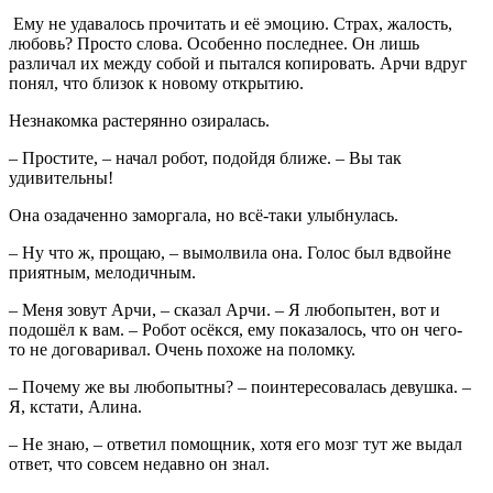
Ему не удавалось прочитать и её эмоцию. Страх, жалость,
любовь? Просто слова. Особенно последнее. Он лишь
различал их между собой и пытался копировать. Арчи вдруг
понял, что близок к новому открытию.
Незнакомка растерянно озиралась.
– Простите, – начал робот, подойдя ближе. – Вы так
удивительны!
Она озадаченно заморгала, но всё-таки улыбнулась.
– Ну что ж, прощаю, – вымолвила она. Голос был вдвойне
приятным, мелодичным.
– Меня зовут Арчи, – сказал Арчи. – Я любопытен, вот и
подошёл к вам. – Робот осёкся, ему показалось, что он чего-
то не договаривал. Очень похоже на поломку.
– Почему же вы любопытны? – поинтересовалась девушка. –
Я, кстати, Алина.
– Не знаю, – ответил помощник, хотя его мозг тут же выдал
ответ, что совсем недавно он знал.