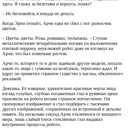
здесь. Я схожу за билетами и вернусь, понял?
– Не беспокойся, я никуда не денусь.
Когда Эрни отошёл, Арчи едва не сбил с ног разносчик
цветов.
– Цветы, цветы. Розы, ромашки, тюльпаны. – Ступая
металлическими четырёхпалыми ногами по выложенному
плиткой перрону, неуклюжий робот даже не взглянул на
Арчи, что был поменьше ростом.
Арчи то, которого то и дело задевали другие модели, пихали
какие-то люди с сумками на колёсиках, терпеливо ждал. И
вдруг он приметил странное существо у вагона, обклеенного
рекламой.
Девушка. Её изящные, удивительно красивые черты лица,
взгляд голубых, глубоко посаженных глаз и румяные щеки
произвели на робота весьма странное впечатление. Он
скопировал изображение и стал подбирать с тысячами
других изображений, сохранённых на встроенной в затылке
памяти. На несколько секунд Арчи отключился от внешнего
мира, лишь слабый блеск стеклянных глаз выдавал
внутренние процессы робота.