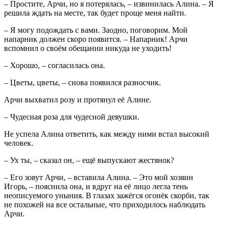
– Простите, Арчи, но я потерялась, – извинилась Алина. – Я
решила ждать на месте, так будет проще меня найти.
– Я могу подождать с вами. Заодно, поговорим. Мой
напарник должен скоро появится. – Напарник! Арчи
вспомнил о своём обещании никуда не уходить!
– Хорошо, – согласилась она.
– Цветы, цветы, – снова появился разносчик.
Арчи выхватил розу и протянул её Алине.
– Чудесная роза для чудесной девушки.
Не успела Алина ответить, как между ними встал высокий
человек.
– Ух ты, – сказал он, – ещё выпускают жестянок?
– Его зовут Арчи, – вставила Алина. – Это мой хозяин
Игорь, ‒ пояснила она, и вдруг на её лицо легла тень
неописуемого уныния. В глазах зажёгся огонёк скорби, так
не похожей на все остальные, что приходилось наблюдать
Арчи.