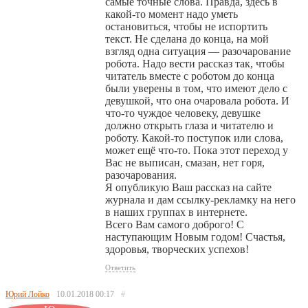
самые точные слова. Правда, здесь в
какой-то момент надо уметь
остановиться, чтобы не испортить
текст. Не сделана до конца, на мой
взгляд одна ситуация — разочарование
робота. Надо вести рассказ так, чтобы
читатель вместе с роботом до конца
были уверены в том, что имеют дело с
девушкой, что она очаровала робота. И
что-то чуждое человеку, девушке
должно открыть глаза и читателю и
роботу. Какой-то поступок или слова,
может ещё что-то. Пока этот переход у
Вас не выписан, смазан, нет горя,
разочарования.
Я опубликую Ваш рассказ на сайте
журнала и дам ссылку-рекламку на него
в наших группах в интернете.
Всего Вам самого доброго! С
наступающим Новым годом! Счастья,
здоровья, творческих успехов!
Ответить
Юрий Лойко
10.01.2018
00:17
#