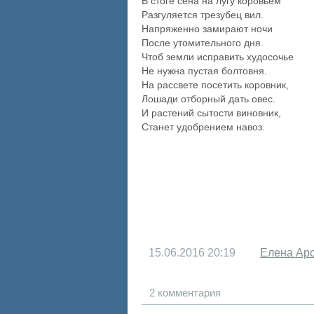
В стоге сена на лугу коровьем
Разгуляется трезубец вил.
Напряженно замирают ночи
После утомительного дня.
Чтоб земли исправить худосочье
Не нужна пустая болтовня.
На рассвете посетить коровник,
Лошади отборный дать овес.
И растений сытости виновник,
Станет удобрением навоз.
15.06.2016
20:19
Елена Ар
2 комментария