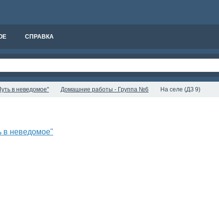
ОЕ
СПРАВКА
уть в неведомое"
Домашние работы - Группа №6
На селе (ДЗ 9)
ь в неведомое"