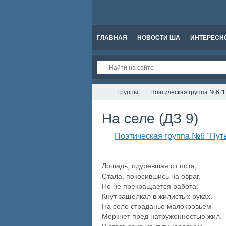
ГЛАВНАЯ
НОВОСТИ ША
ИНТЕРЕСН
Группы
Поэтическая группа №6 "П
На селе (ДЗ 9)
Поэтическая группа №6 "Пут
Лошадь, одуревшая от пота,
Стала, покосившись на овраг,
Но не прекращается работа:
Кнут защелкал в жилистых руках.
На селе страданье малокровьем
Меркнет пред натруженностью жил.