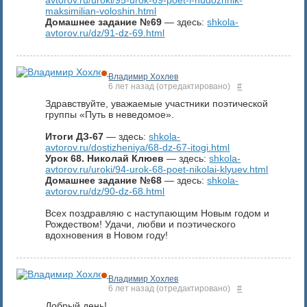
avtorov.ru/uroki/95-urok-69-poet-i-hudozhnik-
maksimilian-voloshin.html
Домашнее задание №69
— здесь:
shkola-
avtorov.ru/dz/91-dz-69.html
Владимир Хохлев
6 лет назад
(отредактировано)
#
Здравствуйте, уважаемые участники поэтической
группы «Путь в неведомое».
Итоги ДЗ-67
— здесь:
shkola-
avtorov.ru/dostizheniya/68-dz-67-itogi.html
Урок 68. Николай Клюев
— здесь:
shkola-
avtorov.ru/uroki/94-urok-68-poet-nikolai-klyuev.html
Домашнее задание №68
— здесь:
shkola-
avtorov.ru/dz/90-dz-68.html
Всех поздравляю с наступающим Новым годом и
Рождеством! Удачи, любви и поэтического
вдохновения в Новом году!
Владимир Хохлев
6 лет назад
(отредактировано)
#
Добрый день!