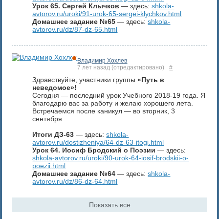
Урок 65. Сергей Клычков
— здесь:
shkola-
avtorov.ru/uroki/91-urok-65-sergei-klychkov.html
Домашнее задание №65
— здесь:
shkola-
avtorov.ru/dz/87-dz-65.html
Владимир Хохлев
7 лет назад
(отредактировано)
#
Здравствуйте, участники группы
«Путь в
неведомое»!
Сегодня — последний урок Учебного 2018-19 года. Я
благодарю вас за работу и желаю хорошего лета.
Встречаемся после каникул — во вторник, 3
сентября.
Итоги ДЗ-63
— здесь:
shkola-
avtorov.ru/dostizheniya/64-dz-63-itogi.html
Урок 64. Иосиф Бродский о Поэзии
— здесь:
shkola-avtorov.ru/uroki/90-urok-64-iosif-brodskii-o-
poezii.html
Домашнее задание №64
— здесь:
shkola-
avtorov.ru/dz/86-dz-64.html
Показать все