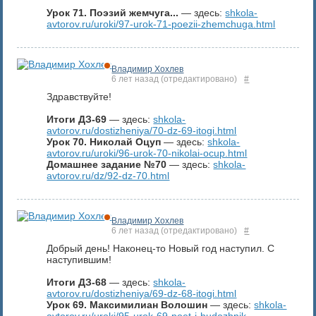
Урок 71. Поэзий жемчуга...
— здесь:
shkola-
avtorov.ru/uroki/97-urok-71-poezii-zhemchuga.html
Владимир Хохлев
6 лет назад
(отредактировано)
#
Здравствуйте!
Итоги ДЗ-69
— здесь:
shkola-
avtorov.ru/dostizheniya/70-dz-69-itogi.html
Урок 70. Николай Оцуп
— здесь:
shkola-
avtorov.ru/uroki/96-urok-70-nikolai-ocup.html
Домашнее задание №70
— здесь:
shkola-
avtorov.ru/dz/92-dz-70.html
Владимир Хохлев
6 лет назад
(отредактировано)
#
Добрый день! Наконец-то Новый год наступил. С
наступившим!
Итоги ДЗ-68
— здесь:
shkola-
avtorov.ru/dostizheniya/69-dz-68-itogi.html
Урок 69. Максимилиан Волошин
— здесь:
shkola-