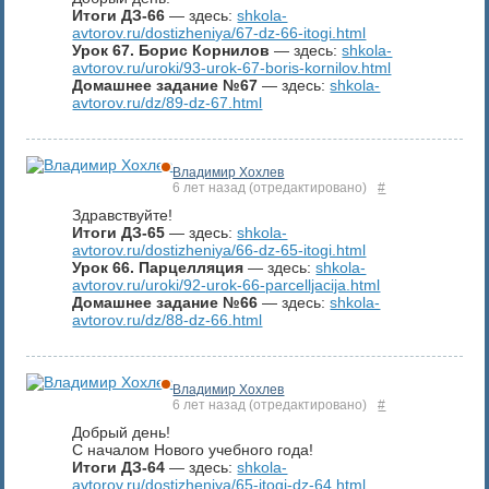
Итоги ДЗ-66
— здесь:
shkola-
avtorov.ru/dostizheniya/67-dz-66-itogi.html
Урок 67. Борис Корнилов
— здесь:
shkola-
avtorov.ru/uroki/93-urok-67-boris-kornilov.html
Домашнее задание №67
— здесь:
shkola-
avtorov.ru/dz/89-dz-67.html
Владимир Хохлев
6 лет назад
(отредактировано)
#
Здравствуйте!
Итоги ДЗ-65
— здесь:
shkola-
avtorov.ru/dostizheniya/66-dz-65-itogi.html
Урок 66. Парцелляция
— здесь:
shkola-
avtorov.ru/uroki/92-urok-66-parcelljacija.html
Домашнее задание №66
— здесь:
shkola-
avtorov.ru/dz/88-dz-66.html
Владимир Хохлев
6 лет назад
(отредактировано)
#
Добрый день!
С началом Нового учебного года!
Итоги ДЗ-64
— здесь:
shkola-
avtorov.ru/dostizheniya/65-itogi-dz-64.html