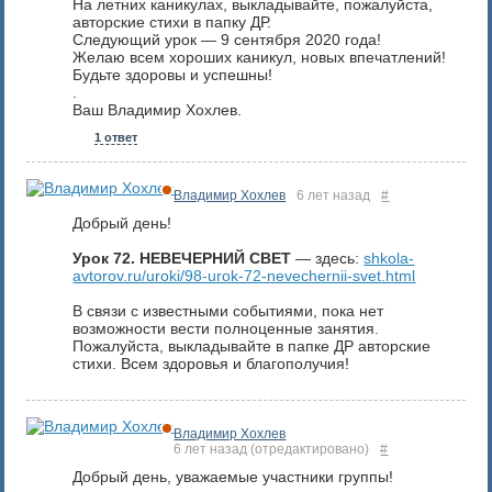
На летних каникулах, выкладывайте, пожалуйста,
авторские стихи в папку ДР.
Следующий урок — 9 сентября 2020 года!
Желаю всем хороших каникул, новых впечатлений!
Будьте здоровы и успешны!
.
Ваш Владимир Хохлев.
1 ответ
Владимир Хохлев
6 лет назад
#
Добрый день!
Урок 72. НЕВЕЧЕРНИЙ СВЕТ
— здесь:
shkola-
avtorov.ru/uroki/98-urok-72-nevechernii-svet.html
В связи с известными событиями, пока нет
возможности вести полноценные занятия.
Пожалуйста, выкладывайте в папке ДР авторские
стихи. Всем здоровья и благополучия!
Владимир Хохлев
6 лет назад
(отредактировано)
#
Добрый день, уважаемые участники группы!