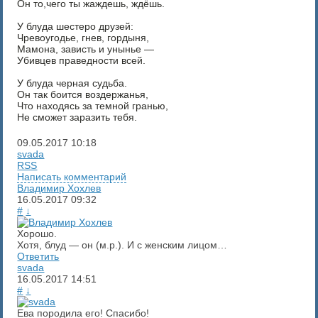
Он то,чего ты жаждешь, ждёшь.
У блуда шестеро друзей:
Чревоугодье, гнев, гордыня,
Мамона, зависть и унынье —
Убивцев праведности всей.
У блуда черная судьба.
Он так боится воздержанья,
Что находясь за темной гранью,
Не сможет заразить тебя.
09.05.2017
10:18
svada
RSS
Написать комментарий
Владимир Хохлев
16.05.2017
09:32
#
↓
Хорошо.
Хотя, блуд — он (м.р.). И с женским лицом…
Ответить
svada
16.05.2017
14:51
#
↓
Ева породила его! Спасибо!