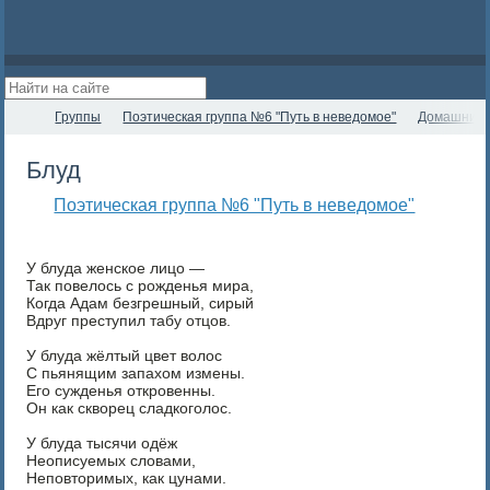
Группы
Поэтическая группа №6 "Путь в неведомое"
Домашние 
Блуд
Поэтическая группа №6 "Путь в неведомое"
У блуда женское лицо —
Так повелось с рожденья мира,
Когда Адам безгрешный, сирый
Вдруг преступил табу отцов.
У блуда жёлтый цвет волос
С пьянящим запахом измены.
Его сужденья откровенны.
Он как скворец сладкоголос.
У блуда тысячи одёж
Неописуемых словами,
Неповторимых, как цунами.