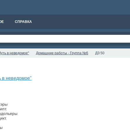
ОЕ
СПРАВКА
уть в неведомое"
Домашние работы - Группа №6
ДЗ 50
ь в неведомое"
 эры
ипт.
ондольеры
икт.
лы