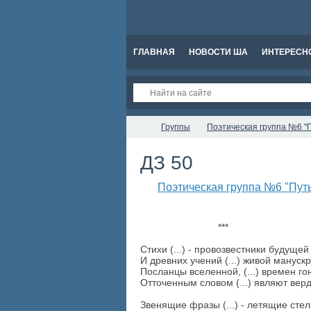
ГЛАВНАЯ
НОВОСТИ ША
ИНТЕРЕСН
Группы
Поэтическая группа №6 "П
ДЗ 50
Поэтическая группа №6 "Пут
***
Стихи (...) - провозвестники будущей
И древних учений (...) живой манускр
Посланцы вселенной, (...) времен г
Отточенным словом (...) являют верд
Звенящие фразы (...) - летящие сте