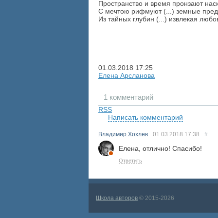
Пространство и время пронзают наск
С мечтою рифмуют (...) земные пре
Из тайных глубин (...) извлекая любо
01.03.2018
17:25
Елена Арсланова
1 комментарий
RSS
Написать комментарий
Владимир Хохлев
01.03.2018
17:38
#
Елена, отлично! Спасибо!
Ответить
Школа авторов
© 2015-2026