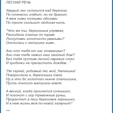
ЛЕСНАЯ РЕЧЬ
Хмурый лес склонился над березою,
По-отечески глядит, но не бранит.
А меж ними полными обозами
По тропе скользит людская нить.
"Что же ты, березонька упрямая,
Раскидала платье по траве
Лоскутами золотисто-рваными?
Оголилась к лютушке-зиме...
Али кто тебя от нас отваживал?
Али так тебе немил наш хвойный дом?
Без тебя пустым лесной овражик стал
И грибочки не прельстить дождём..."
"Не серчай, родимый лес мой, батюшка!
Повзрослела я, березонька твоя,
Ну а что до золотого нынче платьишка,
Пусть поносит матушка-земля.
А весной, когда проснется солнышко,
И погонит с гор тревожные ручьи,
Прорастет в лесу березовое зернышко,
И в нем жизнь моя по-новой зазвучит!"
***