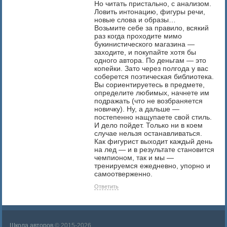
Но читать пристально, с анализом.
Ловить интонацию, фигуры речи,
новые слова и образы…
Возьмите себе за правило, всякий
раз когда проходите мимо
букинистического магазина —
заходите, и покупайте хотя бы
одного автора. По деньгам — это
копейки. Зато через полгода у вас
соберется поэтическая библиотека.
Вы сориентируетесь в предмете,
определите любимых, начнете им
подражать (что не возбраняется
новичку). Ну, а дальше —
постепенно нащупаете свой стиль.
И дело пойдет. Только ни в коем
случае нельзя останавливаться.
Как фигурист выходит каждый день
на лед — и в результате становится
чемпионом, так и мы —
тренируемся ежедневно, упорно и
самоотверженно.
Ответить
Школа авторов
© 2015-2026