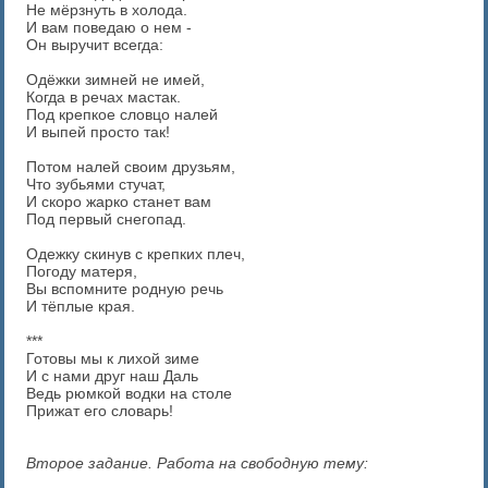
Не мёрзнуть в холода.
И вам поведаю о нем -
Он выручит всегда:
Одёжки зимней не имей,
Когда в речах мастак.
Под крепкое словцо налей
И выпей просто так!
Потом налей своим друзьям,
Что зубьями стучат,
И скоро жарко станет вам
Под первый снегопад.
Одежку скинув с крепких плеч,
Погоду матеря,
Вы вспомните родную речь
И тёплые края.
***
Готовы мы к лихой зиме
И с нами друг наш Даль
Ведь рюмкой водки на столе
Прижат его словарь!
Второе задание. Работа на свободную тему: