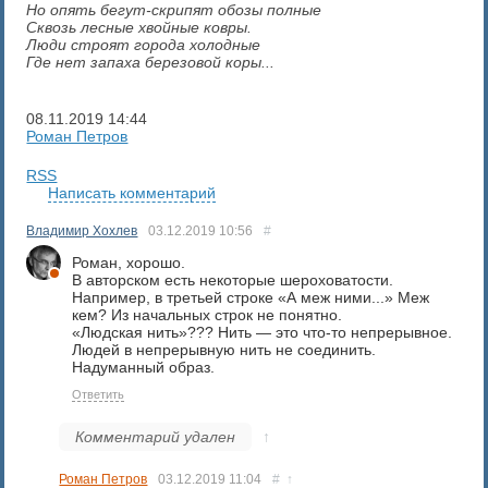
Но опять бегут-скрипят обозы полные
Сквозь лесные хвойные ковры.
Люди строят города холодные
Где нет запаха березовой коры...
08.11.2019
14:44
Роман Петров
RSS
Написать комментарий
Владимир Хохлев
03.12.2019
10:56
#
Роман, хорошо.
В авторском есть некоторые шероховатости.
Например, в третьей строке «А меж ними...» Меж
кем? Из начальных строк не понятно.
«Людская нить»??? Нить — это что-то непрерывное.
Людей в непрерывную нить не соединить.
Надуманный образ.
Ответить
Комментарий удален
↑
Роман Петров
03.12.2019
11:04
#
↑