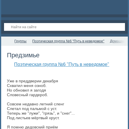
Группы
Поэтическая группа №6 "Путь в неведомое"
Домашние 
Предзимье
Поэтическая группа №6 "Путь в неведомое"
Уже в преддверии декабря
Схватил меня озноб.
Но обновил я загодя
Словесный гардероб.
Совсем недавно летний сленг
Слетал под пальмой с уст.
Теперь же "лужи", "грязь", и "снег"...
Под листьев мёртвый хруст.
Я помню дедовский приём