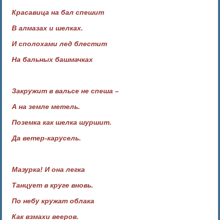
Красавица на бал спешит
В алмазах и шелках.
И сполохами лед блестит
На бальных башмачках
Закружит в вальсе не спеша –
А на земле метель.
Поземка как шелка шуршит.
Да ветер-карусель.
Мазурка! И она легка
Танцует в круге вновь.
По небу кружат облака
Как взмахи вееров.