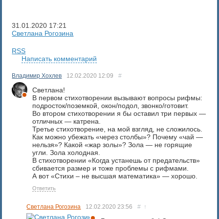
31.01.2020
17:21
Светлана Рогозина
RSS
Написать комментарий
Владимир Хохлев
12.02.2020
12:09
#
Светлана!
В первом стихотворении вызывают вопросы рифмы:
подросток/поземкой, окон/подол, звонко/готовит.
Во втором стихотворении я бы оставил три первых —
отличных — катрена.
Третье стихотворение, на мой взгляд, не сложилось.
Как можно убежать «через столбы»? Почему «чай —
нельзя»? Какой «жар золы»? Зола — не горящие
угли. Зола холодная.
В стихотворении «Когда устанешь от предательств»
сбивается размер и тоже проблемы с рифмами.
А вот «Стихи – не высшая математика» — хорошо.
Ответить
Светлана Рогозина
12.02.2020
23:56
#
↑