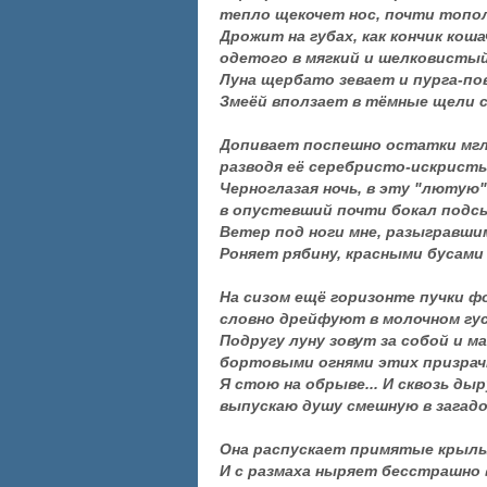
тепло щекочет нос, почти топо
Дрожит на губах, как кончик коша
одетого в мягкий и шелковистый
Луна щербато зевает и пурга-по
Змеёй вползает в тёмные щели с
Допивает поспешно остатки мглы
разводя её серебристо-искрист
Черноглазая ночь, в эту "лютую
в опустевший почти бокал подсы
Ветер под ноги мне, разыгравши
Роняет рябину, красными бусами
На сизом ещё горизонте пучки ф
словно дрейфуют в молочном гу
Подругу луну зовут за собой и м
бортовыми огнями этих призрач
Я стою на обрыве... И сквозь дыр
выпускаю душу смешную в загадо
Она распускает примятые крыль
И с размаха ныряет бесстрашно 