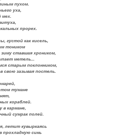
линым пухом.
чьего уха,
 мех.
витуха,
кальных прорех.
, густой как кисель,
ым тоником
" зиму ставшая хроником,
пает метель...
мся старым поклонником,
 в свою зазывая постель.
онарей,
стом тумане
анят,
ных кораблей.
у в кармане,
чный сумрак полей.
я, летит кувыркаясь
в прохладную синь