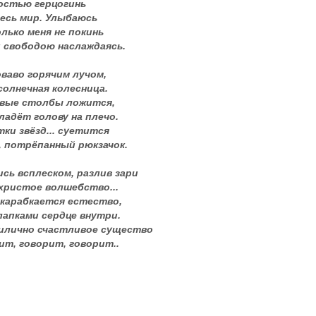
ностью герцогинь
есь мир. Улыбаюсь
лько меня не покинь
й свободою наслаждаясь.
оваво горячим лучом,
солнечная колесница.
овые столбы ложится,
адёт голову на плечо.
ки звёзд... суетится
, потрёпанный рюкзачок.
сь всплеском, разлив зари
христое волшебство...
вскарабкается естество,
лапками сердце внутри.
илично счастливое существо
ит, говорит, говорит..