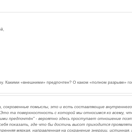
й,
у. Какими «внешними» предпочтен? О каком «полном разрыве» гов
а, сокровенные помыслы, это и есть составляющие внутреннего
Это та поверхностность с которой мы относимся ко всему, что 
ними предпочтён" - вероятно здесь проступает отношение поэ
ебя показать, где что бы достичь высот приходится проявлят
утренняя мягкая, направленная на сохранение энергии, истинная.