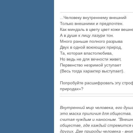
...Человеку внутреннему внешний
Только внешними и предпочтен.
Как миндаль в цвету цвет кожи вешне
А в душе к лицу лазури тон.
Много раньше полного разрыва
Двух в одной воюющих природ,
Та, которая властолюбива,
Но ведь не для вечности живет,
Первенство незримой уступает
(Весь тогда характер выступает).
Попробуйте расшифровать эту строф
природах»?
Внутренний мир человека, его душ
это маска приличия для общества. 
считая чуждым и наносным. "Внеш
обществе, где каждый стремится с
других. Две природы человека - вн