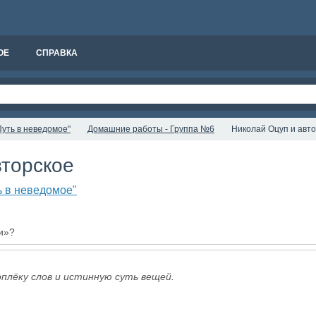
ОЕ
СПРАВКА
уть в неведомое"
Домашние работы - Группа №6
Николай Оцуп и авт
вторское
ь в неведомое"
и»?
плёку слов и истинную суть вещей.