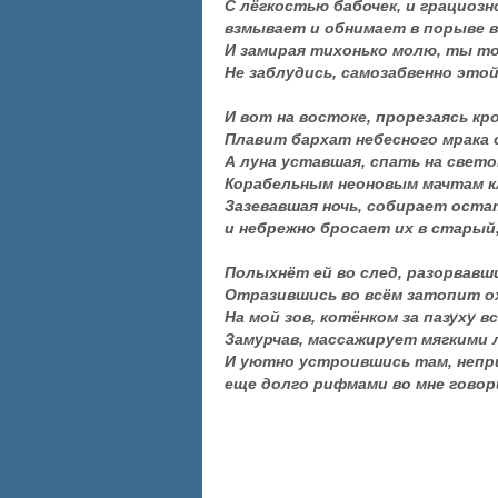
С лёгкостью бабочек, и грациоз
взмывает и обнимает в порыве в
И замирая тихонько молю, ты то
Не заблудись, самозабвенно это
И вот на востоке, прорезаясь кр
Плавит бархат небесного мрака 
А луна уставшая, спать на свет
Корабельным неоновым мачтам кл
Зазевавшая ночь, собирает остат
и небрежно бросает их в старый
Полыхнёт ей во след, разорвавши
Отразившись во всём затопит о
На мой зов, котёнком за пазуху 
Замурчав, массажирует мягкими 
И уютно устроившись там, непр
еще долго рифмами во мне говор