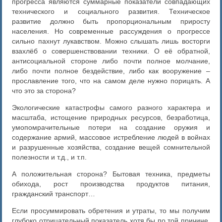
прогресса являются суммарные показатели совпадающих
технического и социального развития. Техническое
развитие должно быть пропорциональным приросту
населения. Но современные рассуждения о прогрессе
сильно пахнут лукавством. Можно слышать лишь восторги
взахлёб о совершенствовании техники. О её обратной,
антисоциальной стороне либо почти полное молчание,
либо почти полное бездействие, либо как вооружение –
прославление того, что на самом деле нужно порицать. А
что это за сторона?
Экологические катастрофы самого разного характера и
масштаба, истощение природных ресурсов, безработица,
умопомрачительные потери на создание оружия и
содержание армий, массовое истребление людей в войнах
и разрушенные хозяйства, создание вещей сомнительной
полезности и т.д., и т.п.
А положительная сторона? Бытовая техника, предметы
обихода, рост производства продуктов питания,
гражданский транспорт…
Если просуммировать обретения и утраты, то мы получим
глубоко отрицательный показатель хотя бы по той причине,