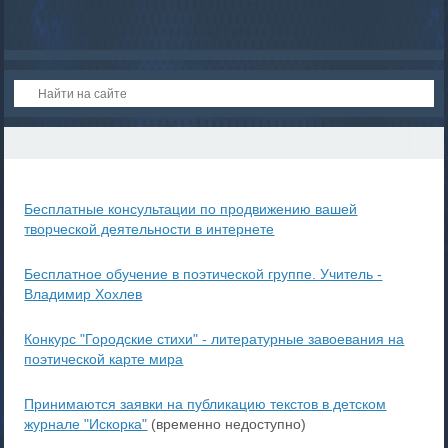
Бесплатные консультации по продвижению вашей
творческой деятельности в интернете
Бесплатное обучение в поэтической группе. Учитель -
Владимир Хохлев
Конкурс "Городские стихи" - литературные завоевания на
поэтической карте мира
Принимаются заявки на публикацию текстов в детском
журнале "Искорка"
(временно недоступно)