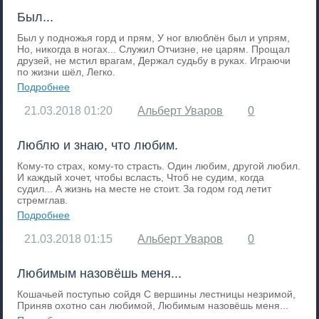
Был...
Был у подножья горд и прям, У ног влюблён был и упрям,
Но, никогда в ногах... Служил Отчизне, не царям. Прощал
друзей, не мстил врагам, Держал судьбу в руках. Играючи
по жизни шёл, Легко.
Подробнее
21.03.2018
01:20
Альберт Уваров
0
Люблю и знаю, что любим.
Кому-то страх, кому-то страсть. Один любим, другой любил.
И каждый хочет, чтобы всласть, Чтоб не судим, когда
судил... А жизнь на месте не стоит. За годом год летит
стремглав.
Подробнее
21.03.2018
01:15
Альберт Уваров
0
Любимым назовёшь меня...
Кошачьей поступью сойдя С вершины лестницы незримой,
Приняв охотно сан любимой, Любимым назовёшь меня...