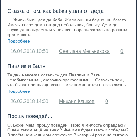
Сказка о том, как бабка ушла от деда
Жили-были дед да баба. Жили они ни бедно, ни богато.
Имели возле дома огород небольшой, баньку. Дети да
внуки уж повырастали у них все, поразъехались по разным
краям света.
Подробнее
16.04.2018
10:50
Светлана Мельникова
0
Павлик и Валя
Те дни навсегда остались для Павлика и Вали
незабываемыми, сказочно-прекрасными… Остались тем,
что бывает лишь однажды… и запоминается на всю жизнь.
Подробнее
26.03.2018
14:00
Михаил Клыков
0
Прошу поведай...
О, Боже! Чем, прошу поведай, Твою я милость оправдаю?
О чём таком ещё не знаю? Чьё имя будет звать к победам?
В твоём немыслимом спектакле В который раз ещё сыграю