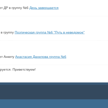
т ДР в группу №6
День завершается
 в группу
Поэтическая группа №6 "Путь в неведомое"
ет Анкету
Анастасия Данилова группа №6
руется. Приветствуем!