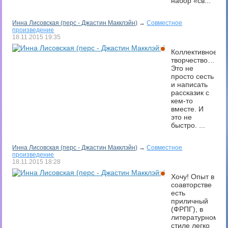
набор «св...
Инна Лисовская (перс - Джастин Макклэйн)
→
Совместное
произведение
18.11.2015
19:35
Коллективное
творчество…
Это не
просто сесть
и написать
рассказик с
кем-то
вместе. И
это не
быстро. ...
Инна Лисовская (перс - Джастин Макклэйн)
→
Совместное
произведение
18.11.2015
18:28
Хочу! Опыт в
соавторстве
есть
приличный
(ФРПГ), в
литературном
стиле легко