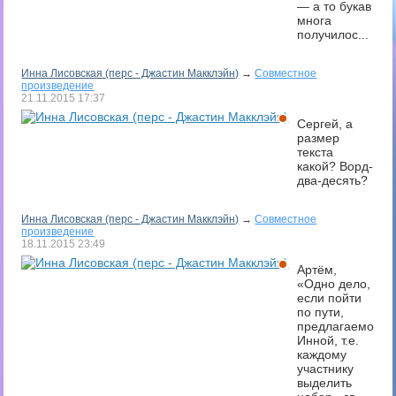
— а то букав
многа
получилос...
Инна Лисовская (перс - Джастин Макклэйн)
→
Совместное
произведение
21.11.2015
17:37
Сергей, а
размер
текста
какой? Ворд-
два-десять?
Инна Лисовская (перс - Джастин Макклэйн)
→
Совместное
произведение
18.11.2015
23:49
Артём,
«Одно дело,
если пойти
по пути,
предлагаемом
Инной, т.е.
каждому
участнику
выделить