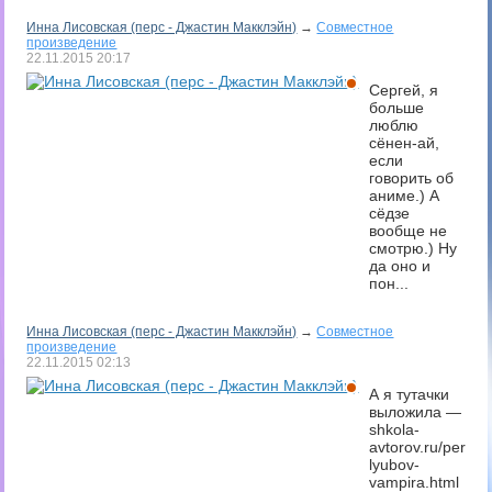
Инна Лисовская (перс - Джастин Макклэйн)
→
Совместное
произведение
22.11.2015
20:17
Сергей, я
больше
люблю
сёнен-ай,
если
говорить об
аниме.) А
сёдзе
вообще не
смотрю.) Ну
да оно и
пон...
Инна Лисовская (перс - Джастин Макклэйн)
→
Совместное
произведение
22.11.2015
02:13
А я тутачки
выложила —
shkola-
avtorov.ru/perem
lyubov-
vampira.html