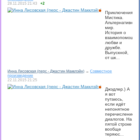
28.11.2015
21:43
+2
Приключения.
Мистика.
Альтернативный
мир.
История о
взаимопомощи,
любви и
дружбе.
Выпускной,
от шк...
Инна Лисовская (перс - Джастин Макклэйн)
→
Совместное
произведение
22.11.2015
21:25
Джэдлер.) А
я вот
путаюсь,
если идёт
непонятное
перечисление
диалогов. На
пятой строке
вообще
теряюс...