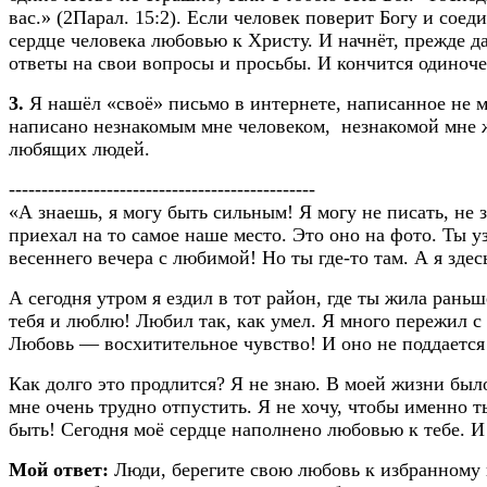
вас.» (2Парал. 15:2). Если человек поверит Богу и сое
сердце человека любовью к Христу. И начнёт, прежде да
ответы на свои вопросы и просьбы. И кончится одиноче
3.
Я нашёл «своё» письмо в интернете, написанное не м
написано незнакомым мне человеком, незнакомой мне же
любящих людей.
-----------------------------------------------
«А знаешь, я могу быть сильным! Я могу не писать, не 
приехал на то самое наше место. Это оно на фото. Ты у
весеннего вечера с любимой! Но ты где-то там. А я здес
А сегодня утром я ездил в тот район, где ты жила рань
тебя и люблю! Любил так, как умел. Я много пережил с 
Любовь — восхитительное чувство! И оно не поддается у
Как долго это продлится? Я не знаю. В моей жизни был
мне очень трудно отпустить. Я не хочу, чтобы именно 
быть! Сегодня моё сердце наполнено любовью к тебе. И 
Мой ответ:
Люди, берегите свою любовь к избранному ва