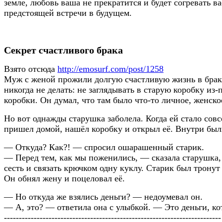
земле, любовь ваша не прекратится и будет согревать 
предстоящей встречи в будущем.
Секрет счастливого брака
Взято отсюда
http://emosurf.com/post/1258
Муж с женой прожили долгую счастливую жизнь в браке
никогда не делать: не заглядывать в старую коробку и
коробки. Он думал, что там было что-то личное, женск
Но вот однажды старушка заболела. Когда ей стало сов
пришел домой, нашёл коробку и открыл её. Внутри был
— Откуда? Как?! — спросил ошарашенный старик.
— Перед тем, как мы поженились, — сказала старушка, 
сесть и связать крючком одну куклу. Старик был тронут
Он обнял жену и поцеловал её.
— Но откуда же взялись деньги? — недоумевал он.
— А, это? — ответила она с улыбкой. — Это деньги, ко
-------------------------------------------------------------------------