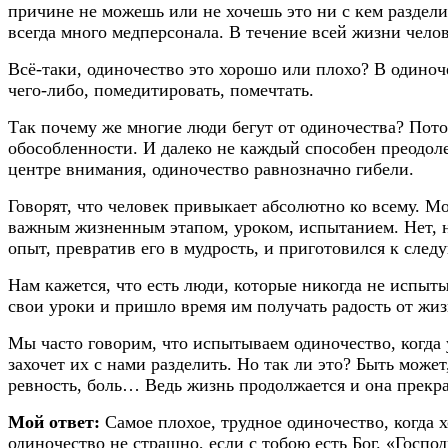
причине не можешь или не хочешь это ни с кем разделит
всегда много медперсонала. В течение всей жизни чело
Всё-таки, одиночество это хорошо или плохо? В одиноч
чего-либо, помедитировать, помечтать.
Так почему же многие люди бегут от одиночества? Пото
обособленности. И далеко не каждый способен преодоле
центре внимания, одиночество равнозначно гибели.
Говорят, что человек привыкает абсолютно ко всему. 
важным жизненным этапом, уроком, испытанием. Нет, н
опыт, превратив его в мудрость, и приготовился к след
Нам кажется, что есть люди, которые никогда не испыт
свои уроки и пришло время им получать радость от жиз
Мы часто говорим, что испытываем одиночество, когда 
захочет их с нами разделить. Но так ли это? Быть може
ревность, боль… Ведь жизнь продолжается и она прекр
Мой ответ:
Самое плохое, трудное одиночество, когда х
одиночество не страшно, если с тобою есть Бог. «Господ