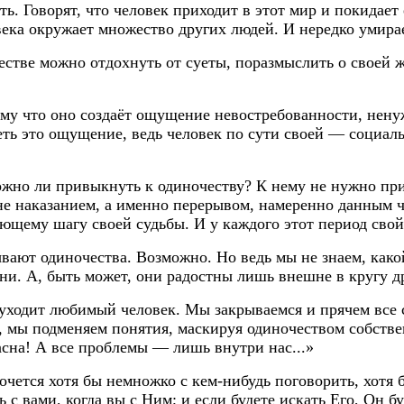
ь. Говорят, что человек приходит в этот мир и покидает
века окружает множество других людей. И нередко умира
естве можно отдохнуть от суеты, поразмыслить о своей 
му что оно создаёт ощущение невостребованности, нену
ть это ощущение, ведь человек по сути своей — социальн
Можно ли привыкнуть к одиночеству? К нему не нужно пр
е наказанием, а именно перерывом, намеренно данным че
ующему шагу своей судьбы. И у каждого этот период свой.
ывают одиночества. Возможно. Но ведь мы не знаем, как
ни. А, быть может, они радостны лишь внешне в кругу др
уходит любимый человек. Мы закрываемся и прячем все св
т, мы подменяем понятия, маскируя одиночеством собстве
асна! А все проблемы — лишь внутри нас...»
очется хотя бы немножко с кем-нибудь поговорить, хотя б
ь с вами, когда вы с Ним; и если будете искать Его, Он б