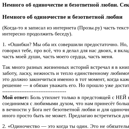
Немного об одиночестве и безответной любви. Се
Немного об одиночестве и безответной любви
(Когда-то я записал из интернета (Прозы.ру) часть текс
интересно продолжить беседу).
1. «Ошибки? Мы оба их совершили предостаточно. Но, 
говорил тебе, про всё, что я делал для нас двоих, я вк
часть моей души, часть моего сердца, часть меня.
Так много разных жизненных историй встречал я в книг
заботу, ласку, нежность и тепло единственному любимом
это должно закончиться именно в тот момент, когда каж
решение — я обязан уважать его. Но прошло уже достато
-------------------------------------
Мой ответ:
Боль утихнет только в предстоящей с НЕЙ в
соединимся с любимыми духом, что нам принесёт больше
в вечности у Бога нет безответной любви и для одиночн
иного просто быть не может. Предлагаю встретиться дл
2. «Одиночество — это когда ты один. Это не обязательн