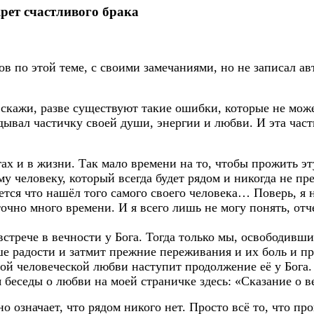
крет счастливого брака
тов по этой теме, с своими замечаниями, но не записал а
скажи, разве существуют такие ошибки, которые не мож
ладывал частичку своей души, энергии и любви. И эта част
ах и в жизни. Так мало времени на то, чтобы прожить э
у человеку, который всегда будет рядом и никогда не пр
ется что нашёл того самого своего человека… Поверь, я 
чно много времени. И я всего лишь не могу понять, отче
стрече в вечности у Бога. Тогда только мы, освободивши
 радости и затмит прежние переживания и их боль и пре
ой человеческой любви наступит продолжение её у Бога. 
я беседы о любви на моей страничке здесь: «Сказание о
о означает, что рядом никого нет. Просто всё то, что про