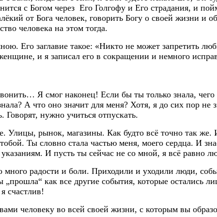
динится с Богом через Его Голгофу и Его страдания, и по
лёкий от Бога человек, говорить Богу о своей жизни и о
ство человека на этом тогда.
ною. Его заглавие такое: «Никто не может запретить люб
нщине, и я записал его в сокращении и немного исправи
звонить… Я смог наконец! Если бы ты только знала, чего
знала? А что оно значит для меня? Хотя, я до сих пор не
ь. Говорят, нужно учиться отпускать.
ше. Улицы, рынок, магазины. Как будто всё точно так же.
тобой. Ты словно стала частью меня, моего сердца. И зн
казаниям. И пусть ты сейчас не со мной, я всё равно лю
о много радости и боли. Приходили и уходили люди, собы
ты „прошла“ как все другие события, которые остались л
я счастлив!
ми человеку во всей своей жизни, с которым вы образова