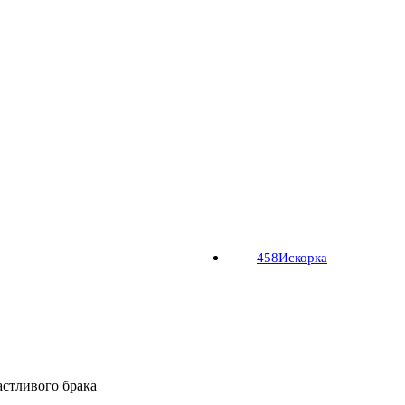
458
Искорка
астливого брака