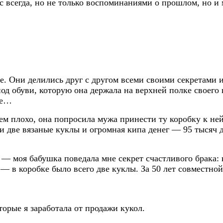
вас всегда, но не только воспоминаниями о прошлом, но
. Они делились друг с другом всеми своими секретами 
з-под обуви, которую она держала на верхней полке свое
ое…
сем плохо, она попросила мужа принести ту коробку к н
и две вязаные куклы и огромная кипа денег — 95 тысяч 
— моя бабушка поведала мне секрет счастливого брака: к
 — в коробке было всего две куклы. За 50 лет совместно
торые я заработала от продажи кукол.