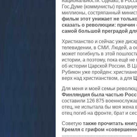
национальности. Однако, в Росс
Гос.Думе (коммунисты) празднуе
миллионы, состряпанный министе
фильм этот унижает не только
сказать о революции: причин 
самой большой преградой для
Христианство и сейчас уже диск
телевидении, в СМИ. Людей, а 
может погибнуть в этой пошлос
истории, а поэтому, пока ещё не
об истории Царской России. В Ц
Рубикон уже пройден: христиане
верх над христианством, а для
Ц
Для меня и моей семьи революц
Финляндия была частью Росс
составили 126 875 военнослужа
отец, не испытала бы моя жена 
отец погиб на фронте, брат и се
Советую
также прочитать книг
Кремля с грифом «совершенн
----------------------------------------------