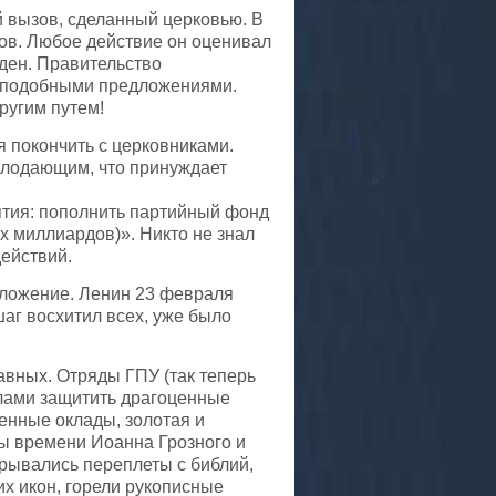
 вызов, сделанный церковью. В
ов. Любое действие он оценивал
ден. Правительство
 с подобными предложениями.
ругим путем!
 покончить с церковниками.
олодающим, что принуждает
ятия: пополнить партийный фонд
х миллиардов)». Никто не знал
ействий.
дложение. Ленин 23 февраля
аг восхитил всех, уже было
авных. Отряды ГПУ (так теперь
лами защитить драгоценные
енные оклады, золотая и
ты времени Иоанна Грозного и
рывались переплеты с библий,
х икон, горели рукописные