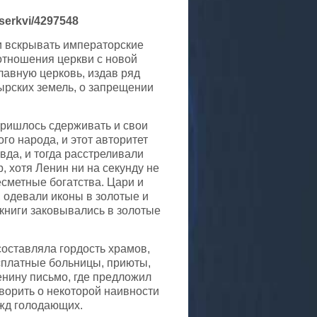
erkvi/4297548
и вскрывать императорские
отношения церкви с новой
лавную церковь, издав ряд
ырских земель, о запрещении
пришлось сдерживать и свои
о народа, и этот авторитет
вда, и тогда расстреливали
, хотя Ленин ни на секунду не
есметные богатства. Цари и
 одевали иконы в золотые и
ниги заковывались в золотые
оставляла гордость храмов,
сплатные больницы, приюты,
енину письмо, где предложил
ворить о некоторой наивности
ужд голодающих.