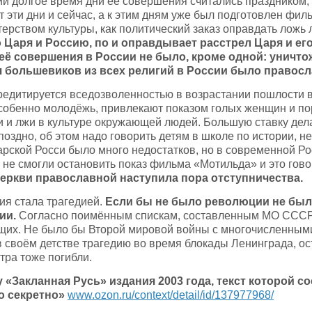
ии долгое время дни её совершения считались праздником, а
т эти дни и сейчас, а к этим дням уже был подготовлен фи
рством культуры, как политический заказ оправдать ложь 
 Царя и Россию, по и оправдывает расстрел Царя и его
её совершения в России не было, кроме одной: уничтож
 большевиков из всех религий в России было правосла
редитируется вседозволенностью в возрастании пошлости в
особенно молодёжь, привлекают показом голых женщин и п
ти и лжи в культуре окружающей людей. Большую ставку де
 поздно, об этом надо говорить детям в школе по истории, н
арской Росси было много недостатков, но в современной Ро
 не смогли остановить показ фильма «Мотильда» и это гово
еркви православной наступила пора отступничества.
ия стала трагедией.
Если бы не было революции не было
ии.
Согласно поимённым спискам, составленным МО СССР
щих. Не было бы Второй мировой войны с многочисленным
в своём детстве трагедию во время блокады Ленинграда, ос
стра тоже погибли.
у «Закланная Русь» издания 2003 года, текст которой с
о секретно»
www.ozon.ru/context/detail/id/137977968/