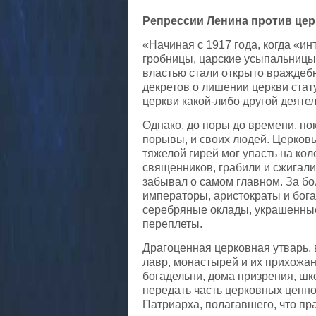
Репрессии Ленина против церк
«Начиная с 1917 года, когда «и
гробницы, царские усыпальницы
властью стали открыто враждебн
декретов о лишении церкви стат
церкви какой-либо другой деяте
Однако, до поры до времени, п
порывы, и своих людей. Церковь
тяжелой гирей мог упасть на ко
священников, грабили и сжигали 
забывал о самом главном. За бо
императоры, аристократы и бог
серебряные оклады, украшенны
переплеты.
Драгоценная церковная утварь,
лавр, монастырей и их прихожа
богадельни, дома призрения, шк
передать часть церковных ценно
Патриарха, полагавшего, что пр