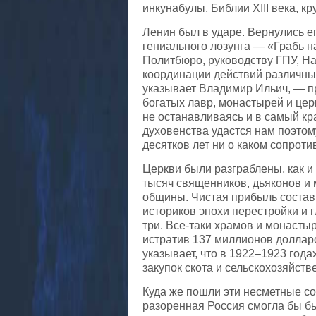
инкунабулы, Библии XIII века, к
Ленин был в ударе. Вернулись ег
гениального лозунга — «Грабь н
Политбюро, руководству ГПУ, Н
координации действий различны
указывает Владимир Ильич, — пр
богатых лавр, монастырей и це
не останавливаясь и в самый к
духовенства удастся нам поэтому
десятков лет ни о каком сопротив
Церкви были разграблены, как и
тысяч священников, дьяконов и 
общины. Чистая прибыль состави
историков эпохи перестройки и 
три. Все-таки храмов и монастыр
истратив 137 миллионов долларо
указывает, что в 1922–1923 года
закупок скота и сельскохозяйств
Куда же пошли эти несметные со
разоренная Россия смогла бы бы