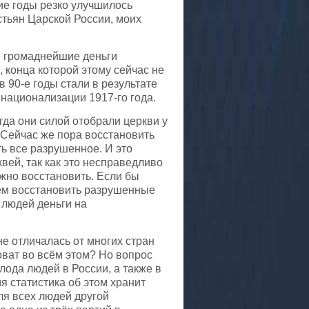
ие годы резко улучшилось
стьян Царской России, моих
ые громаднейшие деньги
 конца которой этому сейчас не
 90-е годы стали в результате
 национализации 1917-го года.
гда они силой отобрали церкви у
. Сейчас же пора восстановить
ть все разрушенное. И это
вей, так как это несправедливо
лжно восстановить. Если бы
ием восстановить разрушенные
х людей деньги на
е отличалась от многих стран
оват во всём этом? Но вопрос
лода людей в России, а также в
 статистика об этом хранит
ля всех людей другой