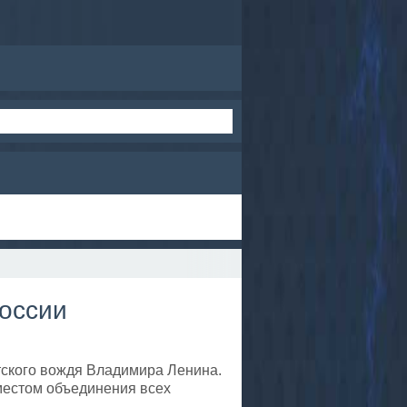
России
тского вождя Владимира Ленина.
местом объединения всех