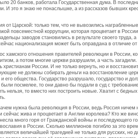
ыло 20 банков, работала Государственная дума. В последн
ии. И это я знаю не понаслышке, а из рассказов бывших кре
ия от Царской: только тем, что не вывозились награбленн
кой повсеместной коррупции, которая процветает в России,
дельцы заводов становились в результате своего труда, а в
сейчас национализация может быть оправдана в отличие от
рос хамского отношения правителей революции в России, ко
дитизм, а потом многие церкви разрушили, а часть загадили
 христианам России. И не только вернуть, но и восстанови
рующие не должны собирать деньги на восстановление церк
 и его общества. Государство разрушало, государство и до
 были посмелее, то они давно бы подали в суд с требован
ить нельзя, то вместо них построить новые. Хватит с бедны
ть.
ачем нужна была революция в России, ведь Россия ничем н
 и сейчас жива и процветает в Англии королева? Кто же вин
инесла много горя от Гражданской войны и последующего го
славия в России. Сколько миллионов погибло за это время
вляется величайшей трагедией не только для русских, но д