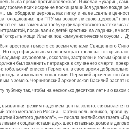
о цель была прямо противоположная. Николай Бухарин, сам
тому громче всех искренне восхищавшийся удалью вождя ре
 «…мы ободрали церковь, как липку, и на ее „святые ценно
иша голодающим; при ПТУ мы воздвигли свою „церковь“ при
леют ее; мы заменили требуху филаретовского катехизиса 
итграмотой, посрывали с детей крестики да ладанки, вмест
ов“ открыть мощи Ильича под коммунистическим соусом… Д
 был арестован вместе со всеми членами Священного Сино
. Но под официальным словом «расстрел» часто скрывало
Владимир изуродован, оскоплен, застрелен и голым брошен
олжен был заменить патриарха в случае его смерти, прев
ен; тобольский епископ Гермоген, в свое время добровольно
арохода и измочален лопастями. Пермский архиепископ Ан
вым в землю. Черниговский архиепископ Василий распят на
у публику так, чтобы на несколько десятков лет ни о каком
, вызванная резким падением цен на золото, связывается 
ий этого металла из России. Партию большевиков, правящу
артией желтого дьявола“», — писала английская газета «Га
ка левыми социалистами двух шестиэтажных домов в делово
лингов за дом и установка за четыре миллиона фунтов сте