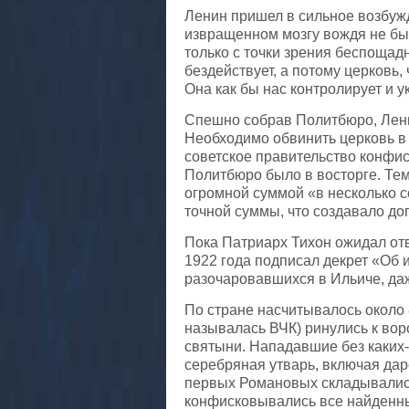
Ленин пришел в сильное возбуж
извращенном мозгу вождя не бы
только с точки зрения беспощад
бездействует, а потому церковь
Она как бы нас контролирует и у
Спешно собрав Политбюро, Ленин
Необходимо обвинить церковь в
советское правительство конфис
Политбюро было в восторге. Те
огромной суммой «в несколько с
точной суммы, что создавало до
Пока Патриарх Тихон ожидал отв
1922 года подписал декрет «Об 
разочаровавшихся в Ильиче, да
По стране насчитывалось около 
называлась ВЧК) ринулись к во
святыни. Нападавшие без каких-
серебряная утварь, включая дар
первых Романовых складывались
конфисковывались все найденны