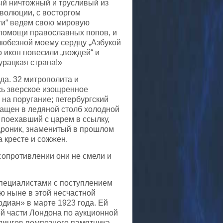
ый ничтожный и трусливый из
волюции, с восторгом
сти“ ведем свою мировую
 помощи православных попов, и
любезной моему сердцу „Азбукой
о икон повесили „вождей“ и
урацкая страна!»
да. 32 митрополита и
сь зверское изощренное
 на поругание; петербургский
ращен в ледяной столб холодной
 поехавший с царем в ссылку,
дроник, знаменитый в прошлом
 кресте и сожжен.
 сопротивлении они не смели и
специалистами с поступлением
ю ныне в этой несчастной
рдиан» в марте 1923 года. Ей
й части Лондона по аукционной
рлингов помпезного памятника