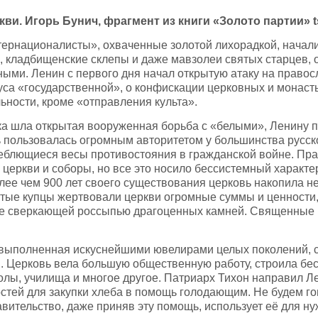
ви. Игорь Бунич, фрагмент из книги «Золото партии» ts
нтернационалисты», охваченные золотой лихорадкой, начал
, кладбищенские склепы и даже мавзолеи святых старцев, 
ыми. Ленин с первого дня начал открытую атаку на правос
уса «государственной», о конфискации церковных и монаст
льности, кроме «отправления культа».
ока шла открытая вооруженная борьба с «белыми», Ленину 
 пользовалась огромным авторитетом у большинства русског
леблющиеся весы противостояния в гражданской войне. Пра
церкви и соборы, но все это носило бессистемный характер
лее чем 900 лет своего существования церковь накопила н
атые купцы жертвовали церкви огромные суммы и ценности,
е сверкающей россыпью драгоценных камней. Священные к
 выполненная искуснейшими ювелирами целых поколений, с
н. Церковь вела большую общественную работу, строила бе
олы, училища и многое другое. Патриарх Тихон направил Л
стей для закупки хлеба в помощь голодающим. Не будем го
авительство, даже приняв эту помощь, использует её для н