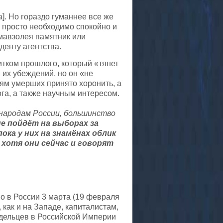
]. Но гораздо гуманнее все же
о просто необходимо спокойно и
мавзолея памятник или
денту агентства.
итком прошлого, который «тянет
 их убеждений, но он «не
иям умерших принято хоронить, а
га, а также научным интересом.
 народам России, большинство
не пойдёт на выборах за
ока у них на знамёнах облик
 хотя они сейчас и говорят
о в России 3 марта (19 февраля
 как и на Западе, капиталистам,
адельцев в Российской Империи