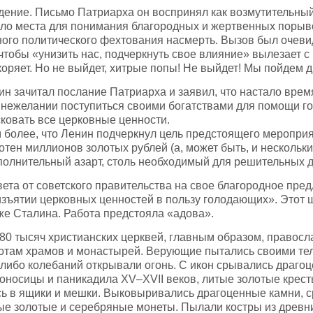
дение. Письмо Патриарха он воспринял как возмутительный
ло места для понимания благородных и жертвенных порыв
ного политического фехтования насмерть. Вызов был очеви
, чтобы «унизить нас, подчеркнуть свое влияние» вылезает
коряет. Но не выйдет, хитрые попы! Не выйдет! Мы пойдем д
 зачитал послание Патриарха и заявил, что настало время
 нежелании поступиться своими богатствами для помощи г
ковать все церковные ценности.
м более, что Ленин подчеркнул цель предстоящего меропри
отен миллионов золотых рублей (а, может быть, и нескольки
полнительный азарт, столь необходимый для решительных д
ета от советского правительства на свое благородное пре
изъятии церковных ценностей в пользу голодающих». Этот ш
же Сталина. Работа предстояла «адова».
80 тысяч христианских церквей, главным образом, правосл
ротам храмов и монастырей. Верующие пытались своими те
либо колебаний открывали огонь. С икон срывались драгоц
оносицы и паникадила XV–XVII веков, литые золотые крес
 в ящики и мешки. Выковыривались драгоценные камни, с
е золотые и серебряные монеты. Пылали костры из древни