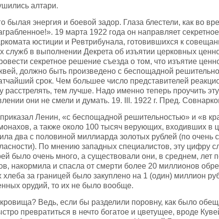
рушились алтари.
о былая энергия и боевой задор. Глаза блестели, как во в
аграбленное!». 19 марта 1922 года он направляет секретно
аркомата юстиции и Ревтрибунала, готовившихся к совещан
х служб в выполнении Декрета об изъятии церковных ценн
овести секретное решение съезда о том, что изъятие ценн
рквей, должно быть произведено с беспощадной решительно
ратчайший срок. Чем большее число представителей реакци
 расстрелять, тем лучше. Надо именно теперь проучить эту 
лении они не смели и думать. 19. III. 1922 г. Пред. Совнарк
 приказал Ленин, «с беспощадной решительностью» и «в кр
монахов, а также около 100 тысяч верующих, входивших в 
ла два с половиной миллиарда золотых рублей (по очень 
гласности). По мнению западных специалистов, эту цифру с
ей было очень много, а существовали они, в среднем, лет п
в, накормила и спасла от смерти более 20 миллионов обре
х хлеба за границей было закуплено на 1 (один) миллион руб
енных орудий, то их не было вообще.
кровища? Ведь, если бы разделили поровну, как было обеща
стро превратиться в нечто богатое и цветущее, вроде Кувей