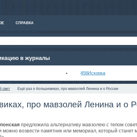
ОЕ
СПРАВКА
ликацию в журналы
458
Искорка
й свет
Ещё раз о большевиках, про мавзолей Ленина и о России
виках, про мавзолей Ленина и о 
клонская
предложила альтернативу мавзолею с телом сове
и можно возвести памятник или мемориал, который станет 
U».