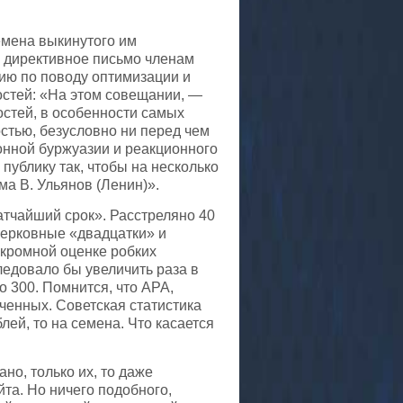
ремена выкинутого им
е директивное письмо членам
ию по поводу оптимизации и
остей: «На этом совещании, —
остей, в особенности самых
стью, безусловно ни перед чем
онной буржуазии и реакционного
публику так, чтобы на несколько
ома В. Ульянов (Ленин)».
атчайший срок». Расстреляно 40
церковные «двадцатки» и
скромной оценке робких
ледовало бы увеличить раза в
о 300. Помнится, что АРА,
ченных. Советская статистика
лей, то на семена. Что касается
но, только их, то даже
та. Но ничего подобного,