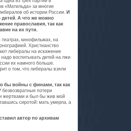
 одна из трёх партий в
льм «Матильда» за многие
либералов об истории России.
И
 детей. А что же можно
ение православия, так как
вие на их пути.
 театрах, кинофильмах, на
орнографией. Христианство
лают либералы на искажение
е надо воспитывать детей на лжи
ссии их намного больше.
рит о том, что либералы взяли
 бы войны с финами, так как
 безвозвратные потери
и жертвами и был бы жив мой
тавшись сиротой: мать умерла, а
оставил автор по архивам