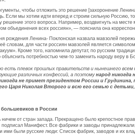
ргументы, чтобы отложить это решение [захоронение Ленина
ь. Если мы хотим идти вперед и строим сильную Россию, т
 решение этого вопроса. Например, воздвигнуть на месте 
ом объединения всех россиян», — пояснила она корреспон
 дня рождения Ленина- Поклонская назвала мавзолей переж
о её словам, для части россиян мавзолей является символом
куум». Кроме того, напомнила депутат, по русским традиц
бъяснить потребностью чем-то заменить народу веру в Бо
то есть плевок прошлых правительств и нынешнего всем
рующие различных конфессий, а поэтому
народ никогда 
никогда не примет президентом России и Грудинина, п
го Царя Николая Второго и всю его семью с детьми,
 большевиков в России
ь ничем от стран запада. Прекращено было крепостное прав
р II подписал Манифест. Все фабрики и заводы принадлежали,
и ими были русские люди: Список фабрик, заводов и их вл