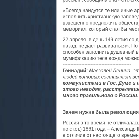
«Всегда найдутся те или иные а
исполнить христианскую заповед
взвешенно предложить обществу
мемориал, который стал бы мест
22 апреля- в день 149-летия со
назад, не даёт развиваться». П
способен заполнить душевный ва
мумификацию тела вождя можно о
--------------------------------------------
Геннадий:
Мавзолей Ленина- э
людей которых составляют ве
коммунистами в Гос. Думе и 
этого негодяя, расстрелявше
много правильного о России.
Зачем нужна была революция
Россия в то время не отличалас
по ст.ст.) 1861 года – Александ
в отличие от настоящего времен