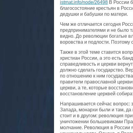
istmat.info/node/26498
В России б
благосостояние крестьян в Росс
дедушки и бабушки по матери.
Чем же отличается сегодня Росс
предпринимателями и не было та
видно. До революции богатые вла
воровства и подлости. Поэтому 
Также в этой теме ставится воп
христиан России, а это есть бан
справедливость и церкви вернуть
должно сделать государство. Ве
по отношению к ним государства
правители православной церкви
церкви, а те, которые восстанов
восстановление церквей собира
Напрашивается сейчас вопрос: з
Запада, монархи были и там, да
стоит и в другом: революция пр
уничтожении большевиками Право
молчание. Революция в России я