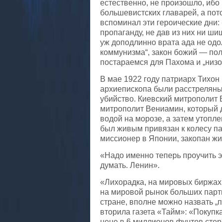
естественно, не произошло, иб
большевистских главарей, а по
вспоминал эти героические дни:
пропаганду, не дав из них ни ш
уж доподлинно врата ада не одо
коммунизма“, закон божий — пол
постараемся для Пахома и „низ
В мае 1922 году патриарх Тихон
архиепископа были расстреляны
убийство. Киевский митрополит 
митрополит Вениамин, который д
водой на морозе, а затем утопл
был живым привязан к колесу п
миссионер в Японии, закопан жи
«Надо именно теперь проучить эт
думать. Ленин».
«Лихорадка, на мировых биржах
на мировой рынок больших парт
стране, вполне можно назвать „п
вторила газета «Тайм»: «Покуп
цене в 6 миллионов фунтов стер