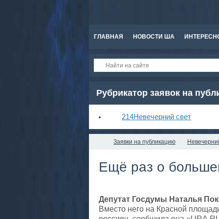
ГЛАВНАЯ
НОВОСТИ ША
ИНТЕРЕСН
Рубрикатор заявок на пуб
214
Невечерний свет
Заявки на публикацию
Невечерни
Ещё раз о больше
Депутат Госдумы Наталья По
Вместо него на Красной площад
россиян, сообщила она «URA.R