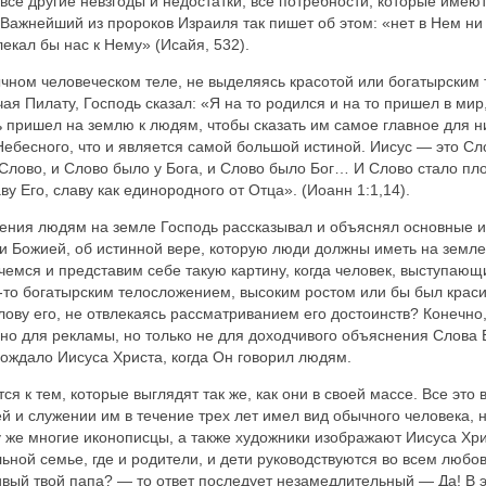
все другие невзгоды и недостатки, все потребности, которые имею
 Важнейший из пророков Израиля так пишет об этом: «нет в Нем ни 
екал бы нас к Нему» (Исайя, 532).
чном человеческом теле, не выделяясь красотой или богатырским
ая Пилату, Господь сказал: «Я на то родился и на то пришел в мир
ь пришел на землю к людям, чтобы сказать им самое главное для ни
бесного, что и является самой большой истиной. Иисус — это Сло
Слово, и Слово было у Бога, и Слово было Бог… И Слово стало пл
ву Его, славу как единородного от Отца». (Иоанн 1:1,14).
жения людям на земле Господь рассказывал и объяснял основные 
и Божией, об истинной вере, которую люди должны иметь на земл
ечемся и представим себе такую картину, когда человек, выступающ
-то богатырским телосложением, высоким ростом или бы был краси
ову его, не отвлекаясь рассматриванием его достоинств? Конечно, 
но для рекламы, но только не для доходчивого объяснения Слова Б
вождало Иисуса Христа, когда Он говорил людям.
я к тем, которые выглядят так же, как они в своей массе. Все это 
й и служении им в течение трех лет имел вид обычного человека,
 же многие иконописцы, а также художники изображают Иисуса Хри
ьной семье, где и родители, и дети руководствуются во всем любов
вый твой папа? — то ответ последует незамедлительный — Да! В это