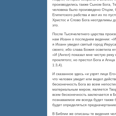
производились также Сыном Бога, Те
человека было произведено Отцом, С
Египетского рабства и вел их по пу
Христос и Слово Бога неотделимы д
это.
После Тысячелетнего царства произо
нам Иоанн о последнем видении: «И 
я Иоанн увидел святый город Иеруса
своего; ибо слава Божия осветила его
«И (Ангел) показал мне чистую реку 
проклятого; но престол Бога и Агнца 
1:3,4).
И сказанное здесь «и узрят лице Ег
что человек увидит или видел действи
бесконечность Бога во всем непости
материальным миром, является Твор
всем бесконечность заключается в Б
познаваемое им всегда будет также 
будет определяться предначертание
В Библии же описаны те видения че