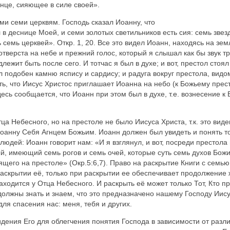
лнце, сияющее в силе своей».
ми семи церквям. Господь сказал Иоанну, что
 в деснице Моей, и семи золотых светильников есть сия: семь звез
 семь церквей». Откр. 1, 20. Все это видел Иоанн, находясь на зем
ь отверста на небе и прежний голос, который я слышал как бы звук т
лежит быть после сего. И тотчас я был в духе; и вот, престол стоя
одобен камню яспису и сардису; и радуга вокруг престола, видом 
ть, что Иисус Христос приглашает Иоанна на небо (к Божьему прес
есь сообщается, что Иоанн при этом был в духе, т.е. вознесение к 
ца Небесного, но на престоле не было Иисуса Христа, т.к. это виде
оанну Себя Агнцем Божьим. Иоанн должен был увидеть и понять т
людей: Иоанн говорит нам: «И я взглянул, и вот, посреди престола
ый, имеющий семь рогов и семь очей, которые суть семь духов Бож
ящего на престоле» (Окр.5:6,7). Право на раскрытие Книги с семь
 раскрытии её, только при раскрытии ее обеспечивает продолжение 
ходится у Отца Небесного. И раскрыть её может только Тот, Кто п
должны знать и знаем, что это предназначено нашему Господу Иису
ля спасения нас: меня, тебя и других.
дения Его для облегчения понятия Господа в зависимости от разли