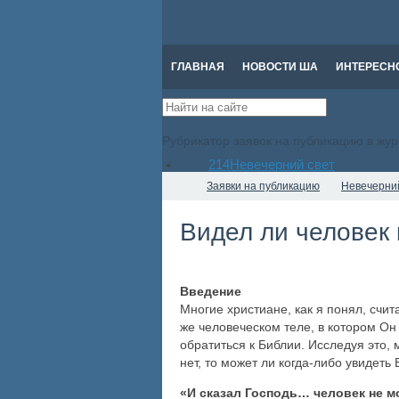
ГЛАВНАЯ
НОВОСТИ ША
ИНТЕРЕСН
Рубрикатор заявок на публикацию в жу
214
Невечерний свет
Заявки на публикацию
Невечерни
Видел ли человек 
Введение
Многие христиане, как я понял, счи
же человеческом теле, в котором Он
обратиться к Библии. Исследуя это, 
нет, то может ли когда-либо увидеть
«И сказал Господь… человек не м