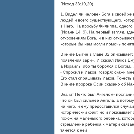
(Исход 33:19,20).
1. Видел ли человек Бога в своей ж
людей и всего существующего, кото
в Него. На просьбу Филиппа, одного
(Иоанн 14, 9). На первый взгляд, з
откровениям Бога, и в них открываю
которые бы нам могли помочь понять
В книге Бытие в главе 32 описывает
появления зари». И сказал Иаков Ем
а Израиль; ибо ты боролся с Богом..
«Спросил и Иаков, говоря: скажи мн
Его стал спрашивать Иаков. То-есть 
В книге пророка Осии сказано об Иак
Значит Некто был Ангелом- посланни
что он был сильнее Ангела, а потому
на него, и ему предоставился случай
исторический факт, но и показывает
похож на маленького ребенка, которы
стремление ребенка к матери связано
тянется к ней