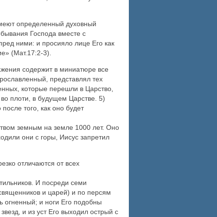
и имеют определенный духовный
ребывания Господа вместе с
ред ними: и просияло лице Его как
е» (Мат.17:2-3).
ажения содержит в миниатюре все
 прославленный, представлял тех
енных, которые перешли в Царство,
во плоти, в будущем Царстве. 5)
после того, как оно будет
рством земным на земле 1000 лет. Оно
одили они с горы, Иисус запретил
езко отличаются от всех
етильников. И посреди семи
священников и царей) и по персям
нь огненный; и ноги Его подобны
звезд, и из уст Его выходил острый с