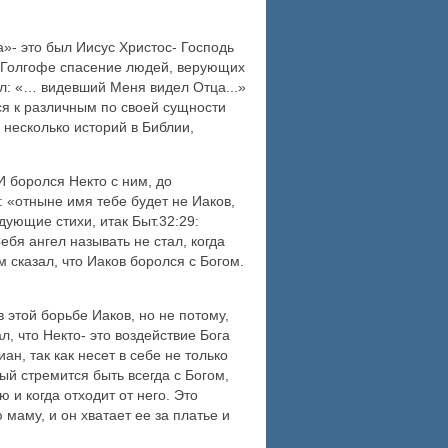
а»- это был Иисус Христос- Господь
а Голгофе спасение людей, верующих
ил: «… видевший Меня видел Отца...»
ся к различным по своей сущности
 несколько историй в Библии,
И боролся Некто с ним, до
: «отныне имя тебе будет не Иаков,
дующие стихи, итак Быт.32:29:
бя ангел называть не стал, когда
м сказал, что Иаков боролся с Богом.
 этой борьбе Иаков, но не потому,
л, что Некто- это воздействие Бога
н, так как несет в себе не только
ый стремится быть всегда с Богом,
 и когда отходит от него. Это
 маму, и он хватает ее за платье и