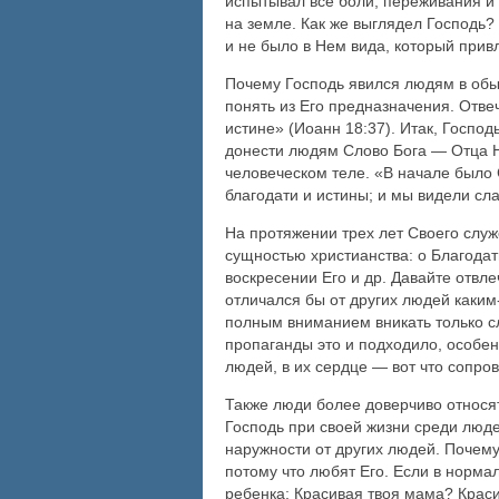
испытывал все боли, переживания и 
на земле. Как же выглядел Господь?
и не было в Нем вида, который привл
Почему Господь явился людям в обы
понять из Его предназначения. Отвеч
истине» (Иоанн 18:37). Итак, Господ
донести людям Слово Бога — Отца Не
человеческом теле. «В начале было 
благодати и истины; и мы видели сла
На протяжении трех лет Своего слу
сущностью христианства: о Благодат
воскресении Его и др. Давайте отвл
отличался бы от других людей каким
полным вниманием вникать только сл
пропаганды это и подходило, особен
людей, в их сердце — вот что сопро
Также люди более доверчиво относятс
Господь при своей жизни среди люде
наружности от других людей. Почему
потому что любят Его. Если в нормал
ребенка: Красивая твоя мама? Краси