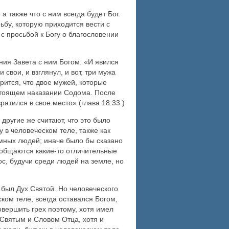
а также что с ним всегда будет Бог.
ьбу, которую приходится вести с
с просьбой к Богу о благословении
ния Завета с ним Богом. «И явился
свои, и взглянул, и вот, три мужа
рится, что двое мужей, которые
дстоящем наказании Содома. После
атился в свое место» (глава 18:33.)
другие же считают, что это было
 в человеческом теле, также как
емных людей; иначе было бы сказано
сообщаются какие-то отличительные
с, будучи среди людей на земле, но
 был Дух Святой. Но человеческого
ком теле, всегда оставался Богом,
совершить грех поэтому, хотя имел
 Святым и Словом Отца, хотя и