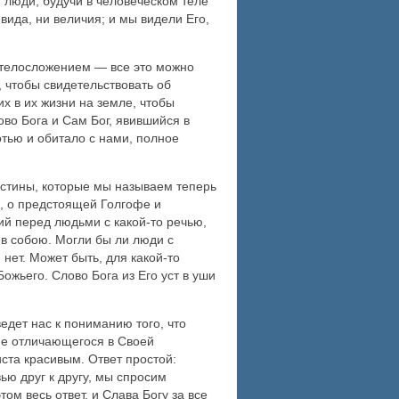
т люди, будучи в человеческом теле
вида, ни величия; и мы видели Его,
 телосложением — все это можно
, чтобы свидетельствовать об
х в их жизни на земле, чтобы
во Бога и Сам Бог, явившийся в
отью и обитало с нами, полное
истины, которые мы называем теперь
е, о предстоящей Голгофе и
ий перед людьми с какой-то речью,
в собою. Могли бы ли люди с
нет. Может быть, для какой-то
ожьего. Слово Бога из Его уст в уши
ведет нас к пониманию того, что
 не отличающегося в Своей
ста красивым. Ответ простой:
ью друг к другу, мы спросим
м весь ответ, и Слава Богу за все