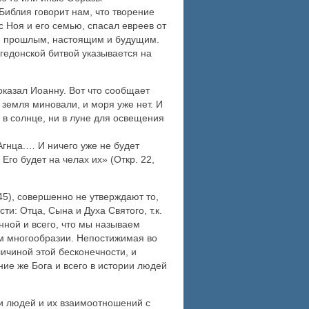
Библия говорит нам, что творение
 Ноя и его семью, спасал евреев от
шим прошлым, настоящим и будущим.
гедонской битвой указывается на
оказал Иоанну. Вот что сообщает
земля миновали, и моря уже нет. И
 в солнце, ни в луне для освещения
Агнца.… И ничего уже не будет
 Его будет на челах их» (Откр. 22,
45), совершенно не утверждают то,
ти: Отца, Сына и Духа Святого, т.к.
нной и всего, что мы называем
м многообразии. Непостижимая во
ичиной этой бесконечности, и
ние же Бога и всего в истории людей
и людей и их взаимоотношений с