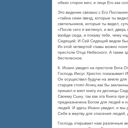
обеих сторон меч; и лице Его как со
Это видение связано с Его Послания
«тайна семи звезд, которые ты видел
светильников, которые ты видел, суть
«После сего я взглянул, и вот, двер
взойди сюда, и покажу тебе, чему над
Сидящий; И Сей Сидящий видом был п
Из этой четвертой главы можно поня
престоле Отца Небесного. А также зд
бестелесное.
6. Иоанн увидел на престоле Бога От
Господь Иисус Христос показывает И
Он осуществил будучи на земле для 
старцев стоял Агнец как бы закланн
пришел и взял книгу из десницы Сид
Своему Сыну, так как эта Книга при
предназначена Богом для людей и на
людей. И здесь Иоанн увидел, и мы 
Себя в жертву для спасения людей, д
Господь открывает нам различные ви