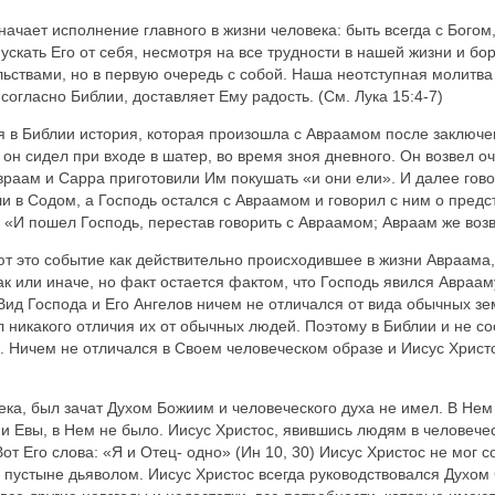
ачает исполнение главного в жизни человека: быть всегда с Богом, 
ускать Его от себя, несмотря на все трудности в нашей жизни и бор
ствами, но в первую очередь с собой. Наша неотступная молитва 
 согласно Библии, доставляет Ему радость. (См. Лука 15:4-7)
 в Библии история, которая произошла с Авраамом после заключе
он сидел при входе в шатер, во время зноя дневного. Он возвел очи 
Авраам и Сарра приготовили Им покушать «и они ели». И далее гово
ли в Содом, а Господь остался с Авраамом и говорил с ним о пре
 «И пошел Господь, перестав говорить с Авраамом; Авраам же возвр
 это событие как действительно происходившее в жизни Авраама, 
к или иначе, но факт остается фактом, что Господь явился Аврааму
Вид Господа и Его Ангелов ничем не отличался от вида обычных з
л никакого отличия их от обычных людей. Поэтому в Библии и не 
. Ничем не отличался в Своем человеческом образе и Иисус Христо
века, был зачат Духом Божиим и человеческого духа не имел. В Нем
 и Евы, в Нем не было. Иисус Христос, явившись людям в человечес
 Вот Его слова: «Я и Отец- одно» (Ин 10, 30) Иисус Христос не мог 
 пустыне дьяволом. Иисус Христос всегда руководствовался Духом