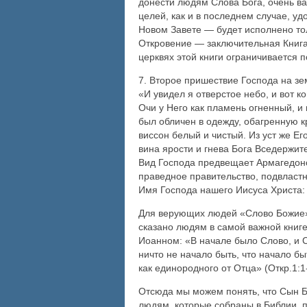
донести людям Слова Бога, очень ва
целей, как и в последнем случае, у
Новом Завете — будет исполнено тол
Откровение — заключительная Книга 
церквях этой книги ограничивается 
7. Второе пришествие Господа на зем
«И увидел я отверстое небо, и вот 
Очи у Него как пламень огненный, и
был обличен в одежду, обагренную к
виссон белый и чистый. Из уст же Е
вина ярости и гнева Бога Вседержит
Вид Господа предвещает Армагедонск
праведное правительство, подвластн
Имя Господа нашего Иисуса Христа:
Для верующих людей «Слово Божие» о
сказано людям в самой важной книге
Иоанном: «В начале было Слово, и Сл
ничто не начало быть, что начало б
как единородного от Отца» (Откр.1:1
Отсюда мы можем понять, что Сын Бо
людям, которые собраны в Библии, п