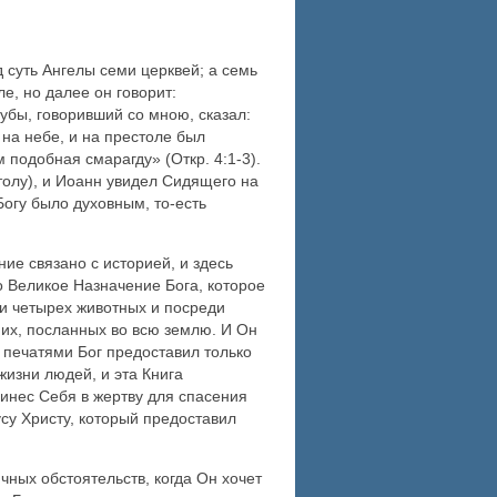
д суть Ангелы семи церквей; а семь
ле, но далее он говорит:
рубы, говоривший со мною, сказал:
л на небе, и на престоле был
подобная смарагду» (Откр. 4:1-3).
толу), и Иоанн увидел Сидящего на
Богу было духовным, то-есть
ние связано с историей, и здесь
о Великое Назначение Бога, которое
 и четырех животных и посреди
иих, посланных во всю землю. И Он
ю печатями Бог предоставил только
жизни людей, и эта Книга
ринес Себя в жертву для спасения
су Христу, который предоставил
чных обстоятельств, когда Он хочет