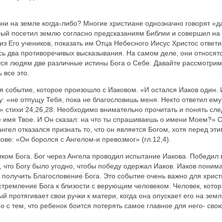
изни на земле когда-либо? Многие христиане однозначно говорят «д
рый посетил землю согласно предсказаниям Библии и совершил н
 из Его учеников, показать им Отца Небесного Иисус Христос ответ
десь два противоречивых высказывания. На самом деле, они относят
тся людям две различные истины Бога о Себе. Давайте рассмотрим
 все это.
ся событие, которое произошло с Иаковом. «И остался Иаков один. 
у: «не отпущу Тебя, пока не благословишь меня. Некто ответил ему
.» стихи 24,26,28. Необходимо внимательно прочитать и понять сле
е имя Твое. И Он сказал: на что ты спрашиваешь о имени Моем?» Се
ангел отказался признать то, что он является Богом, хотя перед эти
ове: «Он боролся с Ангелом-и превозмог» (гл.12,4).
ком Бога. Бог через Ангела проводил испытание Иакова. Победил в
, что Богу было угодно, чтобы победу одержал Иаков. Иаков понима
 получить Благословение Бога. Это событие очень важно для христиа
 стремление Бога к близости с верующим человеком. Человек, котор
й протягивает свои ручки к матери, когда она опускает его на землю
 с тем, что ребенок боится потерять самое главное для него- свою