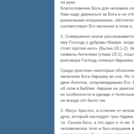
на руки.
Благословение Бога для человека озн
Нам надо держаться за Бога и не отп
различными искушениями, обстоятель
соответствует Его желанию в этом и,
2. Совершенно иначе рассказывается
ему Господь у дубравы Мамре, когда 
стоят против него» (Бытие,18:1-2). 
названы Ангелами (глава 19:1), пош
разговора Господь покинул Авраама:
Среди христиан некоторые объясняют
явлением Бога Аврааму во сне. Но та
двое Ангелов, сопровождавших Его. 
об этом в Библии. Авраам не замети
их особенности в одежде и телесные
не всегда это было так.
3. Иисус Христос, в отличие от чело
духа, который наследует грех Адама
т.е. Сыном Бога, а это одно и то же.
человеческое тело и был искушаем в