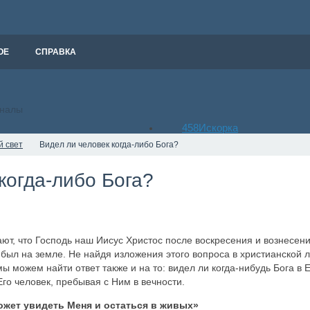
ОЕ
СПРАВКА
рналы
458
Искорка
й свет
Видел ли человек когда-либо Бога?
когда-либо Бога?
тают, что Господь наш Иисус Христос после воскресения и вознесен
 был на земле. Не найдя изложения этого вопроса в христианской 
мы можем найти ответ также и на то: видел ли когда-нибудь Бога в 
 Его человек, пребывая с Ним в вечности.
ожет увидеть Меня и остаться в живых»