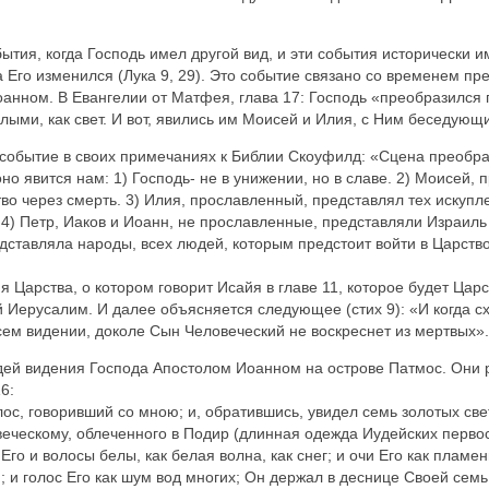
обытия, когда Господь имел другой вид, и эти события историческ
а Его изменился (Лука 9, 29). Это событие связано со временем п
анном. В Евангелии от Матфея, глава 17: Господь «преобразился п
ыми, как свет. И вот, явились им Моисей и Илия, с Ним беседующи
о событие в своих примечаниях к Библии Скоуфилд: «Сцена преобр
о явится нам: 1) Господь- не в унижении, но в славе. 2) Моисей,
во через смерть. 3) Илия, прославленный, представлял тех искупл
 4) Петр, Иаков и Иоанн, не прославленные, представляли Израиль 
дставляла народы, всех людей, которым предстоит войти в Царство 
я Царства, о котором говорит Исайя в главе 11, которое будет Ца
 Иерусалим. И далее объясняется следующее (стих 9): «И когда сх
 сем видении, доколе Сын Человеческий не воскреснет из мертвых».
дей видения Господа Апостолом Иоанном на острове Патмос. Они р
6:
олос, говоривший со мною; и, обратившись, увидел семь золотых св
веческому, облеченного в Подир (длинная одежда Иудейских перво
го и волосы белы, как белая волна, как снег; и очи Его как пламе
; и голос Его как шум вод многих; Он держал в деснице Своей семь 