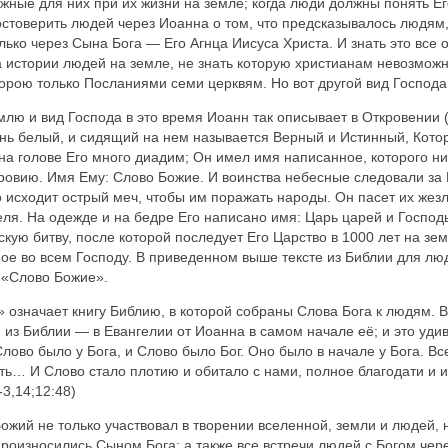
жные для них при их жизни на земле; когда люди должны понять Его
достоверить людей через Иоанна о том, что предсказывалось людям,
ько через Сына Бога — Его Агнца Иисуса Христа. И знать это все 
истории людей на земле, не знать которую христианам невозможно
порою только Посланиями семи церквям. Но вот другой вид Господа
лю и вид Господа в это время Иоанн так описывает в Откровении (г
конь белый, и сидящий на нем называется Верный и Истинный, Котор
 на голове Его много диадим; Он имел имя написанное, которого ни
ровию. Имя Ему: Слово Божие. И воинства небесные следовали за 
го исходит острый меч, чтобы им поражать народы. Он пасет их же
еля. На одежде и на бедре Его написано имя: Царь царей и Господ
ую битву, после которой последует Его Царство в 1000 лет на зем
ое во всем Господу. В приведенном выше тексте из Библии для лю
 «Слово Божие».
значает книгу Библию, в которой собраны Слова Бога к людям. В 
 из Библии — в Евангелии от Иоанна в самом начале её; и это уд
ово было у Бога, и Слово было Бог. Оно было в начале у Бога. Все
ыть… И Слово стало плотию и обитало с нами, полное благодати и и
-3,14;12:48)
жий не только участвовал в творении вселенной, земли и людей, 
роизносились Сыном Бога; а также все встречи людей с Богом чер