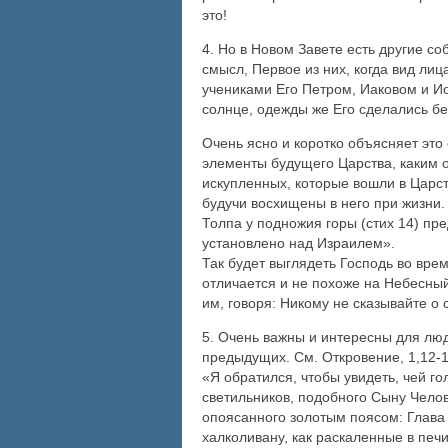
это!
4. Но в Новом Завете есть другие с
смысл, Первое из них, когда вид лиц
учениками Его Петром, Иаковом и Ио
солнце, одежды же Его сделались бел
Очень ясно и коротко объясняет эт
элементы будущего Царства, каким он
искупленных, которые вошли в Царст
будучи восхищены в него при жизни.
Толпа у подножия горы (стих 14) пре
установлено над Израилем».
Так будет выглядеть Господь во врем
отличается и не похоже на Небесный
им, говоря: Никому не сказывайте о
5. Очень важны и интересны для лю
предыдущих. См. Откровение, 1,12-1
«Я обратился, чтобы увидеть, чей г
светильников, подобного Сыну Чело
опоясанного золотым поясом: Глава Е
халколивану, как раскаленные в печи