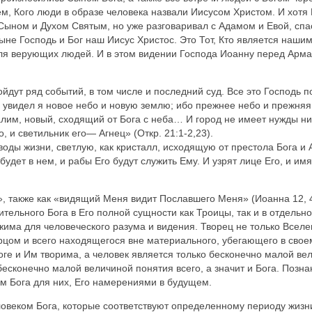
м, Кого люди в образе человека назвали Иисусом Христом. И хотя 
ыном и Духом Святым, но уже разговаривал с Адамом и Евой, спас
стыне Господь и Бог наш Иисус Христос. Это Тот, Кто является на
ля верующих людей. И в этом видении Господа Иоанну перед Арма
йдут ряд событий, в том числе и последний суд. Все это Господь п
увидел я новое небо и новую землю; ибо прежнее небо и прежняя 
лим, новый, сходящий от Бога с неба… И город не имеет нужды ни
, и светильник его— Агнец» (Откр. 21:1-2,23).
воды жизни, светлую, как кристалл, исходящую от престола Бога и 
будет в нем, и рабы Его будут служить Ему. И узрят лице Его, и имя
о», также как «видящий Меня видит Пославшего Меня» (Иоанна 12, 
тельного Бога в Его полной сущности как Троицы, так и в отдельнос
жима для человеческого разума и видения. Творец не только Вселе
цом и всего находящегося вне материального, убегающего в свое
оге и Им творима, а человек является только бесконечно малой вел
бесконечно малой величиной понятия всего, а значит и Бога. Позна
м Бога для них, Его намерениями в будущем.
ловеком Бога, которые соответствуют определенному периоду жизн