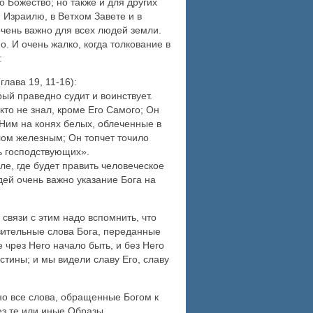
 Божество; но также и для других
 Израилю, в Ветхом Завете и в
очень важно для всех людей земли.
. И очень жалко, когда толкование в
:
лава 19, 11-16):
ый праведно судит и воинствует.
кто не знал, кроме Его Самого; Он
Ним на конях белых, облеченные в
злом железным; Он топчет точило
ь господствующих».
ле, где будет править человеческое
дей очень важно указание Бога на
связи с этим надо вспомнить, что
ивительные слова Бога, переданные
 чрез Него начало быть, и без Него
стины; и мы видели славу Его, славу
но все слова, обращенные Богом к
ез те или иные Образы