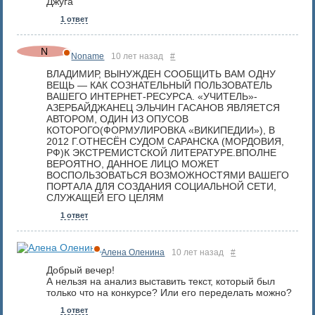
Джуга
1 ответ
Noname
10 лет назад
#
ВЛАДИМИР, ВЫНУЖДЕН СООБЩИТЬ ВАМ ОДНУ
ВЕЩЬ — КАК СОЗНАТЕЛЬНЫЙ ПОЛЬЗОВАТЕЛЬ
ВАШЕГО ИНТЕРНЕТ-РЕСУРСА. «УЧИТЕЛЬ»-
АЗЕРБАЙДЖАНЕЦ ЭЛЬЧИН ГАСАНОВ ЯВЛЯЕТСЯ
АВТОРОМ, ОДИН ИЗ ОПУСОВ
КОТОРОГО(ФОРМУЛИРОВКА «ВИКИПЕДИИ»), В
2012 Г.ОТНЕСЁН СУДОМ САРАНСКА (МОРДОВИЯ,
РФ)К ЭКСТРЕМИСТСКОЙ ЛИТЕРАТУРЕ.ВПОЛНЕ
ВЕРОЯТНО, ДАННОЕ ЛИЦО МОЖЕТ
ВОСПОЛЬЗОВАТЬСЯ ВОЗМОЖНОСТЯМИ ВАШЕГО
ПОРТАЛА ДЛЯ СОЗДАНИЯ СОЦИАЛЬНОЙ СЕТИ,
СЛУЖАЩЕЙ ЕГО ЦЕЛЯМ
1 ответ
Алена Оленина
10 лет назад
#
Добрый вечер!
А нельзя на анализ выставить текст, который был
только что на конкурсе? Или его переделать можно?
1 ответ