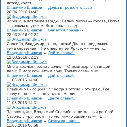
детсад ходят…
Владимир Шишков
→
Дочка в третьем классе
20.04.2016
14:43
Хорошо, а вот такие загадки: Белым пухом — голова, Ножка
— тонким прутиком. Ветер волосы сд...
Владимир Шишков
→
Близится праздник!
28.03.2016
02:24
Спасибо, Владимир, за подсказки! Долго переделывал —
тема серьёзная. «Не отвергнутая Христом» — не п...
Владимир Шишков
→
Дайте славы!..
12.03.2016
02:19
Мне открылся поэзии ларчик — Строки жарче кипящей
лавы; Я могу сочинить и ярче, Только славы мне...
Владимир Шишков
→
Дайте славы!..
11.03.2016
14:46
Владимир Высоцкий * * * Когда я отпою и отыграю, Где
кончу я, на чем — не угадать. Но лиш...
Владимир Шишков
→
Дайте славы!..
11.03.2016
14:31
Здравствуйте, Владимир! Спасибо за детальный разбор!
Строчку с «рупором», точно, нужно заменить — «В...
Владимир Шишков
→
Скажи-ка, няня...
11.03.2016
00:58