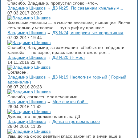
Спасибо, Владимир, пропустил слово «что».
Владимир Шишков
→
ДЗ №25, По саваннам хмельным...
07.03.2017
20:35
Хмельные саванны — в смысле весенние, пьянящие. Висок
есть только у человека — тут в рифму пришлос...
Владимир Шишков
→
ДЗ №24, инверсия, четверостишия
07.03.2017
19:44
Спасибо, Владимир, за замечания. «Любых по твёрдости
камней» — не верно, правильно в контексте дол...
Владимир Шишков
→
ДЗ №20 Я- мост
14.11.2016
22:45
Согласен.
Владимир Шишков
→
ДЗ №19 Неологизм горный ( Горный
адреналин)
08.07.2016
20:23
Спасибо, согласен с замечаниями.
Владимир Шишков
→
Мне снится бой...
26.04.2016
11:42
Думаю, это не должно влиять на ДЗ…
Владимир Шишков
→
Дочка в третьем классе
26.04.2016
11:39
Увы, дочка скоро девятый класс закончит, а внуки ещё в