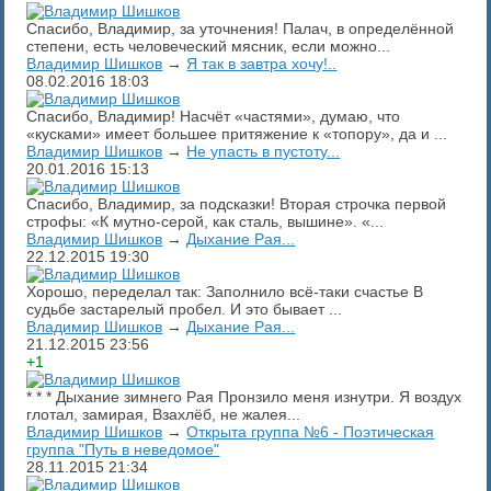
Спасибо, Владимир, за уточнения! Палач, в определённой
степени, есть человеческий мясник, если можно...
Владимир Шишков
→
Я так в завтра хочу!..
08.02.2016
18:03
Спасибо, Владимир! Насчёт «частями», думаю, что
«кусками» имеет большее притяжение к «топору», да и ...
Владимир Шишков
→
Не упасть в пустоту...
20.01.2016
15:13
Спасибо, Владимир, за подсказки! Вторая строчка первой
строфы: «К мутно-серой, как сталь, вышине». «...
Владимир Шишков
→
Дыхание Рая...
22.12.2015
19:30
Хорошо, переделал так: Заполнило всё-таки счастье В
судьбе застарелый пробел. И это бывает ...
Владимир Шишков
→
Дыхание Рая...
21.12.2015
23:56
+1
* * * Дыхание зимнего Рая Пронзило меня изнутри. Я воздух
глотал, замирая, Взахлёб, не жалея...
Владимир Шишков
→
Открыта группа №6 - Поэтическая
группа "Путь в неведомое"
28.11.2015
21:34