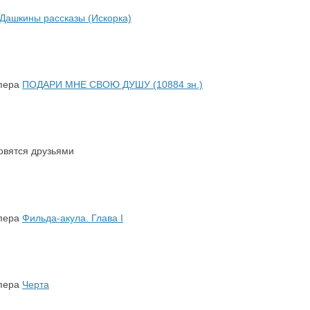
Дашкины рассказы (Искорка)
 пера
ПОДАРИ МНЕ СВОЮ ДУШУ (10884 зн.)
овятся друзьями
 пера
Фильда-акула. Глава I
 пера
Черта