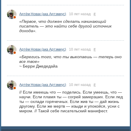
Артём Новак (ака Артэмиус)
10 лет назад
#
«Первое, что должен сделать начинающий
писатель — это найти себе другой источник
дохода».
Артём Новак (ака Артэмиус)
10 лет назад
#
«Берегись того, что ты выкопаешь — теперь оно
все твое»
~ Берри Джедедайа
Артём Новак (ака Артэмиус)
10 лет назад
#
// Если имеешь что — поделись. Если умеешь, что —
научи. Если пламя ты — согрей замерзших. Если лед
ты — охлади горячечных. Если жив ты — дай жизнь
другому. Если же мертв — изыди и упокойся, усни с
миром. // Такой себе писательский манифест.