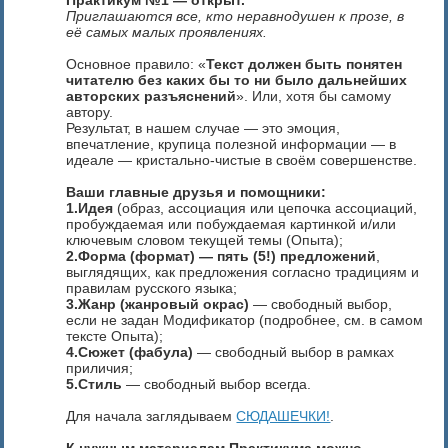
Приглашаются все, кто неравнодушен к прозе, в
её самых малых проявлениях.
Основное правило: «
Текст должен быть понятен
читателю без каких бы то ни было дальнейших
авторских разъяснений
». Или, хотя бы самому
автору.
Результат, в нашем случае — это эмоция,
впечатление, крупица полезной информации — в
идеале — кристально-чистые в своём совершенстве.
Ваши главные друзья и помощники:
1.Идея
(образ, ассоциация или цепочка ассоциаций,
пробуждаемая или побуждаемая картинкой и/или
ключевым словом текущей темы (Опыта);
2.Форма (формат) — пять (5!) предложений
,
выглядящих, как предложения согласно традициям и
правилам русского языка;
3.Жанр (жанровый окрас)
— свободный выбор,
если не задан Модификатор (подробнее, см. в самом
тексте Опыта);
4.Сюжет (фабула)
— свободный выбор в рамках
приличия;
5.Стиль
— свободный выбор всегда.
Для начала заглядываем
СЮДАШЕЧКИ!
.
К нужным материалам Практикума можно