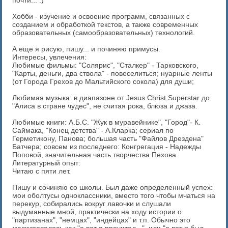
почти... :)
Хобби - изучение и освоение программ, связанных с
созданием и обработкой текстов, а также современных
образовательных (самообразовательных) технологий.
А еще я рисую, пишу... и починяю примусы.
Интересы, увлечения:
Любимые фильмы: "Солярис", "Сталкер" - Тарковского,
"Карты, деньги, два ствола" - повеселиться; нуарные ленты
(от Города Грехов до Мальтийского сокола) для души;
Любимая музыка: в диапазоне от Jesus Christ Superstar до
"Алиса в стране чудес", не считая рока, блюза и джаза.
Любимые книги: А.Б.С. "Жук в муравейнике", "Город"- К.
Саймака, "Конец детства" - А.Кларка; сериал по
Герметикону, Панова; большая часть "Файлов Дрездена"
Батчера; совсем из последнего: Конгрегация - Надежды
Поповой, значительная часть творчества Пехова.
Литературный опыт:
Читаю с пяти лет.
Пишу и сочиняю со школы. Был даже определенный успех:
мои оболтусы одноклассники, вместо того чтобы мчаться на
перекур, собирались вокруг лавочки и слушали
выдуманные мной, практически на ходу истории о
"партизанах", "немцах", "индейцах" и т.п. Обычно это