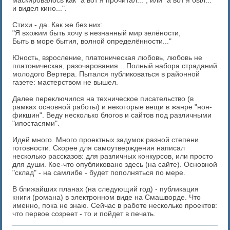
маскировалось как "а вот я прочитал...", или "а вот я был...
и видел кино...".
Стихи - да. Как же без них:
"Я вхожим быть хочу в незнанный мир зелёности,
Быть в море бытия, волной определённости..."
Юность, взросление, платоническая любовь, любовь не
платоническая, разочарования... Полный набора страданий
молодого Вертера. Пытался публиковаться в районной
газете: мастерством не вышел.
Далее переключился на техническое писательство (в
рамках основной работы) и некоторые вещи в жанре "нон-
фикшин". Веду несколько блогов и сайтов под различными
"ипостасями".
Идей много. Много проектных задумок разной степени
готовности. Скорее для самоутверждения написал
несколько рассказов: для различных конкурсов, или просто
для души. Кое-что опубликовано здесь (на сайте). Основной
"склад" - на самлибе - будет пополняться по мере.
В ближайших планах (на следующий год) - публикация
книги (романа) в электронном виде на Смашворде. Что
именно, пока не знаю. Сейчас в работе несколько проектов:
что первое созреет - то и пойдет в печать.